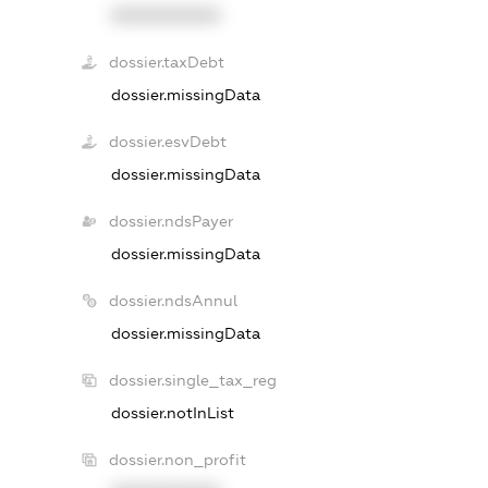
XXXXXXXXXX
dossier.taxDebt
dossier.missingData
dossier.esvDebt
dossier.missingData
dossier.ndsPayer
dossier.missingData
dossier.ndsAnnul
dossier.missingData
dossier.single_tax_reg
dossier.notInList
dossier.non_profit