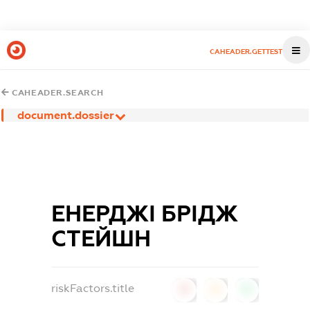
CAHEADER.GETTEST
CAHEADER.SEARCH
document.dossier
ЕНЕРДЖІ БРІДЖ
СТЕЙШН
riskFactors.title
0
0
0