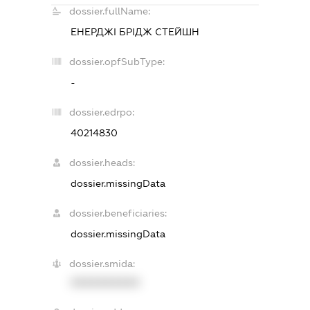
dossier.fullName:
ЕНЕРДЖІ БРІДЖ СТЕЙШН
dossier.opfSubType:
-
dossier.edrpo:
40214830
dossier.heads:
dossier.missingData
dossier.beneficiaries:
dossier.missingData
dossier.smida:
XXXXXXXXXX