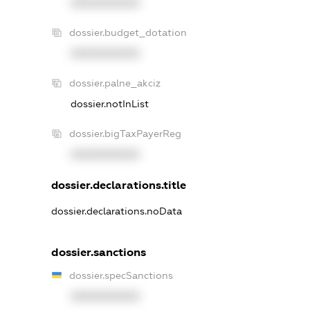
XXXXXXXXXX
dossier.budget_dotation
XXXXXXXXXX
dossier.palne_akciz
dossier.notInList
dossier.bigTaxPayerReg
XXXXXXXXXX
dossier.declarations.title
dossier.declarations.noData
dossier.sanctions
dossier.specSanctions
XXXXXXXXXX