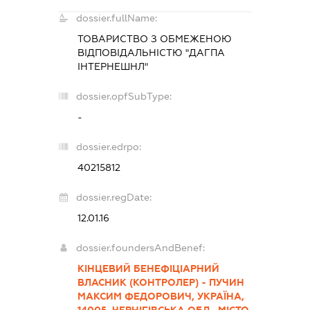
dossier.fullName:
ТОВАРИСТВО З ОБМЕЖЕНОЮ
ВІДПОВІДАЛЬНІСТЮ "ДАГПА
ІНТЕРНЕШНЛ"
dossier.opfSubType:
-
dossier.edrpo:
40215812
dossier.regDate:
12.01.16
dossier.foundersAndBenef:
КІНЦЕВИЙ БЕНЕФІЦІАРНИЙ
ВЛАСНИК (КОНТРОЛЕР) - ПУЧИН
МАКСИМ ФЕДОРОВИЧ, УКРАЇНА,
14005, ЧЕРНІГІВСЬКА ОБЛ., МІСТО