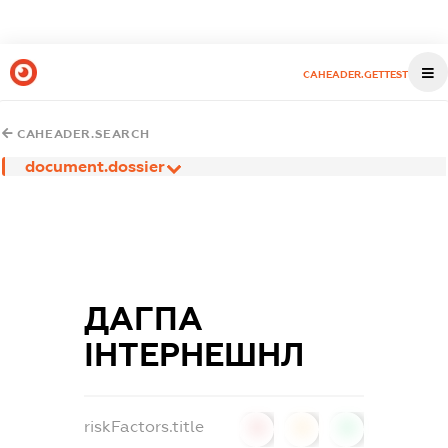
CAHEADER.GETTEST
CAHEADER.SEARCH
document.dossier
ДАГПА
ІНТЕРНЕШНЛ
riskFactors.title
0
0
0