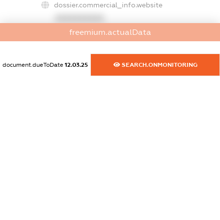
dossier.commercial_info.website
XXXXXXXXXX
freemium.actualData
dossier.commercial_info.activity
XXXXXXXXXX
document.dueToDate
12.03.25
SEARCH.ONMONITORING
freemium.exampleText_1
freemium.exampleText_2
freemium.anonymousPerSearch2
FREEMIUM.DETAILS
FREEMIUM.REGISTER