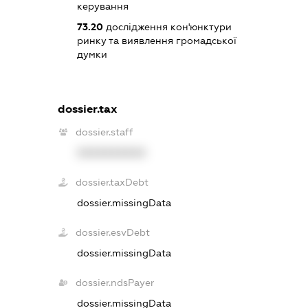
керування
73.20
дослідження кон'юнктури
ринку та виявлення громадської
думки
dossier.tax
dossier.staff
XXXXXXXXXX
dossier.taxDebt
dossier.missingData
dossier.esvDebt
dossier.missingData
dossier.ndsPayer
dossier.missingData