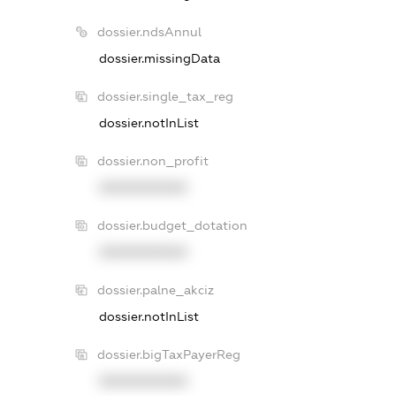
dossier.ndsAnnul
dossier.missingData
dossier.single_tax_reg
dossier.notInList
dossier.non_profit
XXXXXXXXXX
dossier.budget_dotation
XXXXXXXXXX
dossier.palne_akciz
dossier.notInList
dossier.bigTaxPayerReg
XXXXXXXXXX