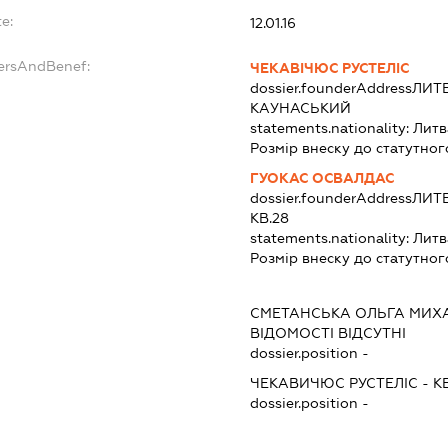
e:
12.01.16
dersAndBenef:
ЧЕКАВІЧЮС РУСТЕЛІС
dossier.founderAddress
ЛИТВ
КАУНАСЬКИЙ
statements.nationality:
Литв
Розмір внеску до статутног
ГУОКАС ОСВАЛДАС
dossier.founderAddress
ЛИТВ
КВ.28
statements.nationality:
Литв
Розмір внеску до статутног
СМЕТАНСЬКА ОЛЬГА МИХ
ВІДОМОСТІ ВІДСУТНІ
dossier.position -
ЧЕКАВИЧЮС РУСТЕЛІС
-
К
dossier.position -