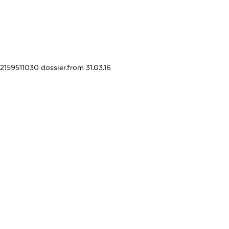
02159511030
dossier.from 31.03.16