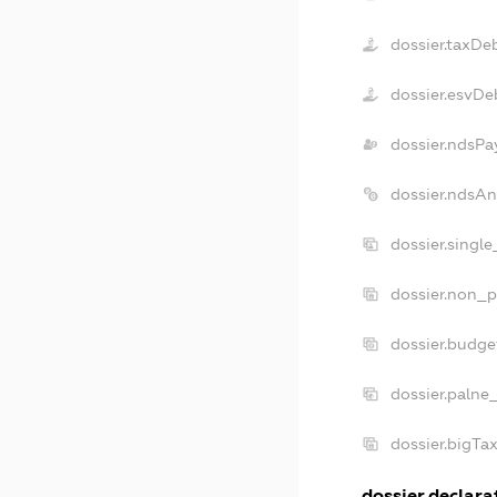
dossier.taxDe
dossier.esvDe
dossier.ndsPa
dossier.ndsAn
dossier.singl
dossier.non_p
dossier.budge
dossier.palne
dossier.bigTa
dossier.declarat