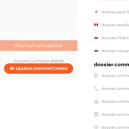
dossier.japan
dossier.canad
dossier.rfSan
freemium.actualData
dossier.russia
document.dueToDate
27.07.24
dossier.comme
SEARCH.ONMONITORING
dossier.comme
dossier.comme
dossier.comme
dossier.comme
dossier.comme