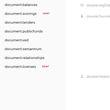
document.balances
dossier.regDat
document.scorings
new!
dossier.foun
document.tenders
document.publicfunds
document.ved
document.semantrum
document.relationships
document.licenses
new!
dossier.heads: