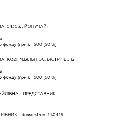
А, 04303, , ЙОНУЧАЙ,
а
о фонду (грн.):
1 500
(50 %)
А, 10321, М.ВІЛЬНЮС, БІСТРІЧЕС 12,
а
о фонду (грн.):
1 500
(50 %)
АЙЛІВНА
-
ПРЕДСТАВНИК
ЕРІВНИК
- dossier.from 14.04.16