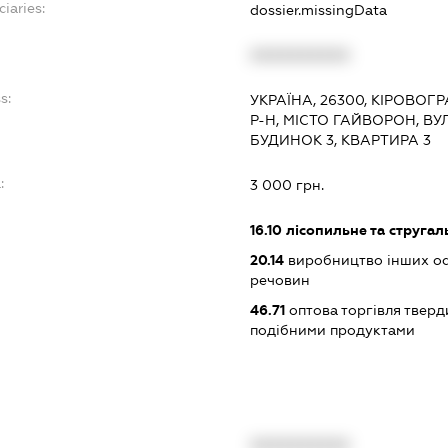
iaries:
dossier.missingData
XXXXXXXXXX
s:
УКРАЇНА, 26300, КІРОВО
Р-Н, МІСТО ГАЙВОРОН, В
БУДИНОК 3, КВАРТИРА 3
:
3 000 грн.
16.10
лісопильне та струга
20.14
виробництво інших ос
речовин
46.71
оптова торгівля тверд
подібними продуктами
XXXXXXXXXX