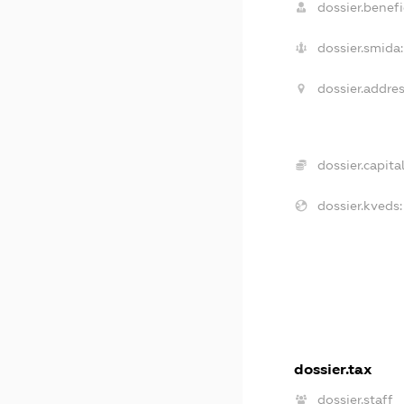
dossier.benefic
dossier.smida:
dossier.addres
dossier.capital
dossier.kveds:
dossier.tax
dossier.staff