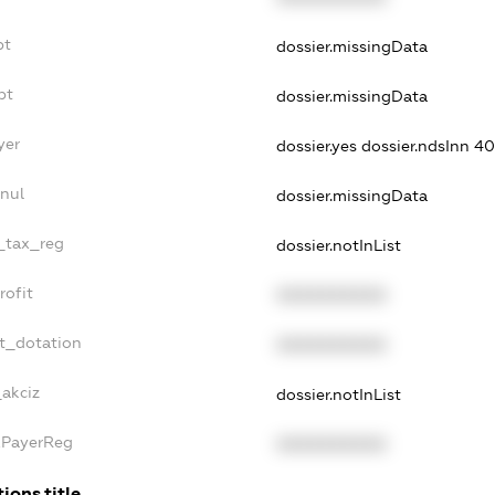
bt
dossier.missingData
bt
dossier.missingData
yer
dossier.yes
dossier.ndsInn 4
nul
dossier.missingData
e_tax_reg
dossier.notInList
rofit
XXXXXXXXXX
t_dotation
XXXXXXXXXX
_akciz
dossier.notInList
xPayerReg
XXXXXXXXXX
ions.title