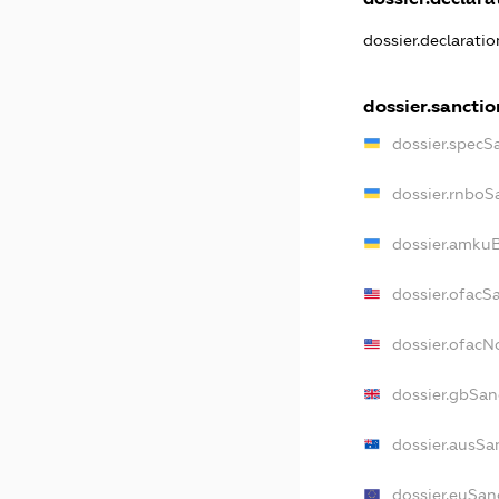
dossier.declarati
dossier.sanctio
dossier.specS
dossier.rnboS
dossier.amkuB
dossier.ofacS
dossier.ofac
dossier.gbSan
dossier.ausSa
dossier.euSan