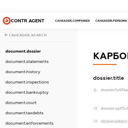
CONTR AGENT
CAHEADER.COMPANIES
CAHEADER.PERSONS
CAHEADER.SEARCH
document.dossier
КАРБО
document.statements
document.history
dossier.title
document.inspections
dossier.fullN
document.bankruptcy
document.court
dossier.opfSu
document.taxdebts
dossier.edrpo:
document.enforcements