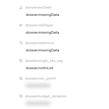
dossier.esvDebt
dossier.missingData
dossier.ndsPayer
dossier.missingData
dossier.ndsAnnul
dossier.missingData
dossier.single_tax_reg
dossier.notInList
dossier.non_profit
XXXXXXXXXX
dossier.budget_dotation
XXXXXXXXXX