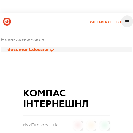
CAHEADER.GETTEST
CAHEADER.SEARCH
document.dossier
КОМПАС
ІНТЕРНЕШНЛ
riskFactors.title
0
0
0