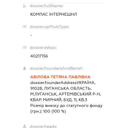
dossier.fullName:
КОМПАС ІНТЕРНЕШНЛ
dossier.opfSubType:
-
dossier.edrpo:
40217156
dossier.foundersAndBenef:
АВІЛОВА ТЕТЯНА ПАВЛІВНА
dossier.founderAddress
УКРАЇНА,
91028, ЛУГАНСЬКА ОБЛАСТЬ,
М.ЛУГАНСЬК, АРТЕМІВСЬКИЙ Р-Н,
КВАР. МИРНИЙ, БУД. 11, КВ.3
Розмір внеску до статутного фонду
(грн.):
100
(100 %)
dossier.heads: