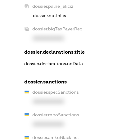
dossier.palne_akciz
dossier.notInList
dossier.bigTaxPayerReg
XXXXXXXXXX
dossier.declarations.title
dossier.declarations.noData
dossier.sanctions
dossier.specSanctions
XXXXXXXXXX
dossier.rnboSanctions
XXXXXXXXXX
dossier.amkuBlackList