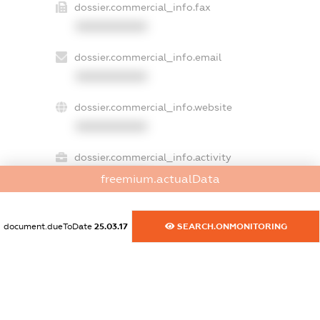
dossier.commercial_info.fax
XXXXXXXXXX
dossier.commercial_info.email
XXXXXXXXXX
dossier.commercial_info.website
XXXXXXXXXX
dossier.commercial_info.activity
XXXXXXXXXX
freemium.actualData
document.dueToDate
25.03.17
SEARCH.ONMONITORING
freemium.exampleText_1
freemium.exampleText_2
freemium.anonymousPerSearch2
FREEMIUM.DETAILS
FREEMIUM.REGISTER