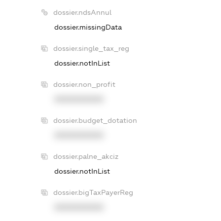
dossier.ndsAnnul
dossier.missingData
dossier.single_tax_reg
dossier.notInList
dossier.non_profit
XXXXXXXXXX
dossier.budget_dotation
XXXXXXXXXX
dossier.palne_akciz
dossier.notInList
dossier.bigTaxPayerReg
XXXXXXXXXX