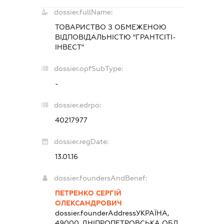
dossier.fullName:
ТОВАРИСТВО З ОБМЕЖЕНОЮ
ВІДПОВІДАЛЬНІСТЮ "ГРАНТСІТІ-
ІНВЕСТ"
dossier.opfSubType:
-
dossier.edrpo:
40217977
dossier.regDate:
13.01.16
dossier.foundersAndBenef:
ПЕТРЕНКО СЕРГІЙ
ОЛЕКСАНДРОВИЧ
dossier.founderAddress
УКРАЇНА,
49000, ДНІПРОПЕТРОВСЬКА ОБЛ.,