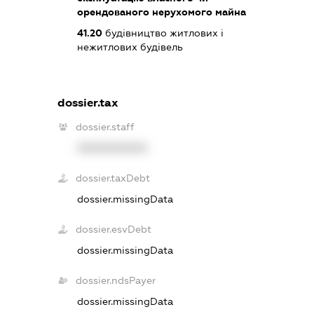
орендованого нерухомого майна
41.20
будівництво житлових і
нежитлових будівель
dossier.tax
dossier.staff
XXXXXXXXXX
dossier.taxDebt
dossier.missingData
dossier.esvDebt
dossier.missingData
dossier.ndsPayer
dossier.missingData