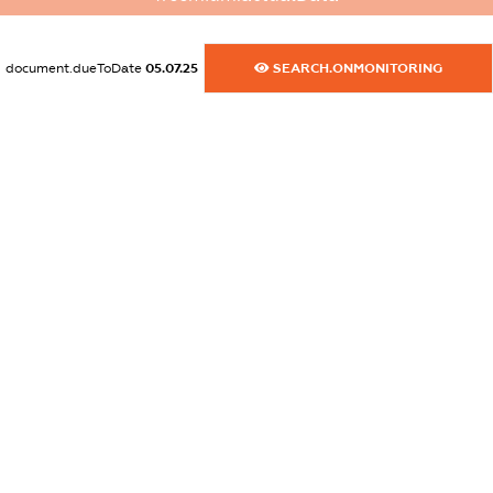
XXXXXXXXXX
document.dueToDate
05.07.25
SEARCH.ONMONITORING
dossier.commercial_info.activity
XXXXXXXXXX
freemium.exampleText_1
freemium.exampleText_2
freemium.anonymousPerSearch2
FREEMIUM.DETAILS
FREEMIUM.REGISTER