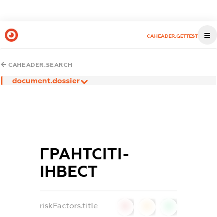
CAHEADER.GETTEST
CAHEADER.SEARCH
document.dossier
ГРАНТСІТІ-
ІНВЕСТ
riskFactors.title
0
0
0