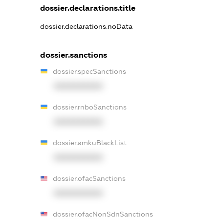
dossier.declarations.title
dossier.declarations.noData
dossier.sanctions
dossier.specSanctions
XXXXXXXXXX
dossier.rnboSanctions
XXXXXXXXXX
dossier.amkuBlackList
XXXXXXXXXX
dossier.ofacSanctions
XXXXXXXXXX
dossier.ofacNonSdnSanctions