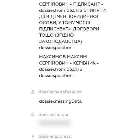
СЕРГІЙОВИЧ
-
ПІДПИСАНТ
-
dossier.from 03.01.16
ВЧИНЯТИ
ДІЇ ВІД ІМЕНІ ЮРИДИЧНОЇ
ОСОБИ, У ТОМУ ЧИСЛІ
ПІДПИСУВАТИ ДОГОВОРИ
ТОЩО (ЗГІДНО
ЗАКОНОДАВСТВА)
dossier.position -
МАКСИМОВ МАКСИМ
СЕРГІЙОВИЧ
-
КЕРІВНИК
-
dossier.from 03.01.16
dossier.position -
dossier.beneficiaries:
dossier.missingData
dossier.smida:
XXXXXXXXXX
dossier.address: