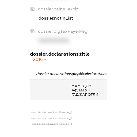
dossier.palne_akciz
dossier.notInList
dossier.bigTaxPayerReg
XXXXXXXXXX
dossier.declarations.title
2016
dossier.declarations.pepName
dossier.declarations.personName
dossier.declarat
МАМЕДОВ
Заробітна плата
АФЛАТУН
отримана за
ГАДЖАГ ОГЛИ
сумісництвом
dossier.declarations.license_1
dossier.declarations.license_2
dossier.declarations.license_3