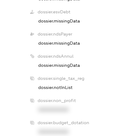
dossier.esvDebt
dossier.missingData
dossier.ndsPayer
dossier.missingData
dossier.ndsAnnul
dossier.missingData
dossier.single_tax_reg
dossier.notInList
dossier.non_profit
XXXXXXXXXX
dossier.budget_dotation
XXXXXXXXXX