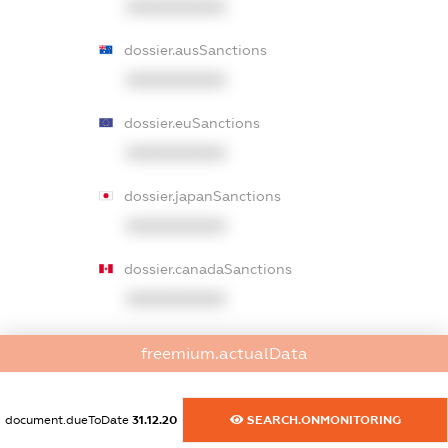
XXXXXXXXXX
dossier.ausSanctions
XXXXXXXXXX
dossier.euSanctions
XXXXXXXXXX
dossier.japanSanctions
XXXXXXXXXX
dossier.canadaSanctions
XXXXXXXXXX
dossier.rfSanctions
freemium.actualData
XXXXXXXXXX
dossier.russian_reg_title
document.dueToDate
31.12.20
SEARCH.ONMONITORING
XXXXXXXXXX