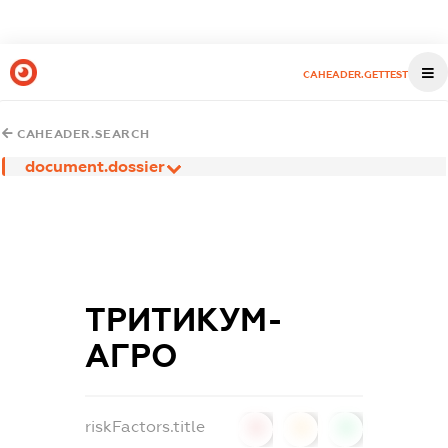
CAHEADER.GETTEST
CAHEADER.SEARCH
document.dossier
ТРИТИКУМ-
АГРО
riskFactors.title
0
0
0