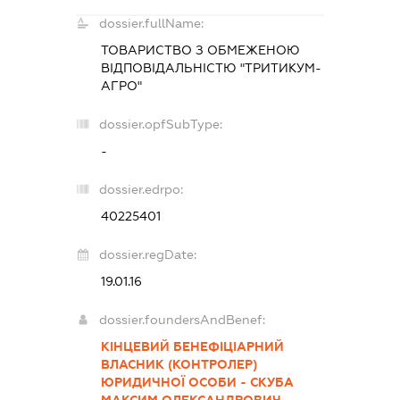
dossier.fullName:
ТОВАРИСТВО З ОБМЕЖЕНОЮ
ВІДПОВІДАЛЬНІСТЮ "ТРИТИКУМ-
АГРО"
dossier.opfSubType:
-
dossier.edrpo:
40225401
dossier.regDate:
19.01.16
dossier.foundersAndBenef:
КІНЦЕВИЙ БЕНЕФІЦІАРНИЙ
ВЛАСНИК (КОНТРОЛЕР)
ЮРИДИЧНОЇ ОСОБИ - СКУБА