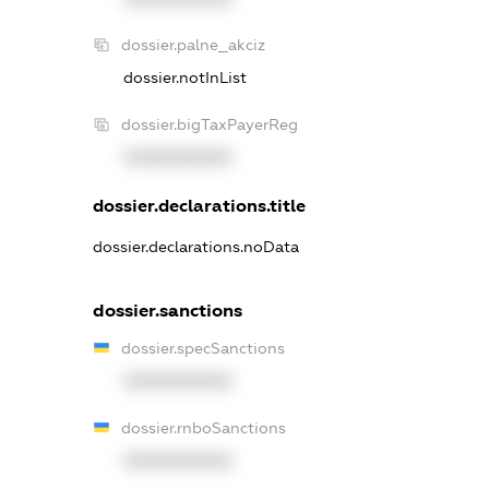
dossier.palne_akciz
dossier.notInList
dossier.bigTaxPayerReg
XXXXXXXXXX
dossier.declarations.title
dossier.declarations.noData
dossier.sanctions
dossier.specSanctions
XXXXXXXXXX
dossier.rnboSanctions
XXXXXXXXXX