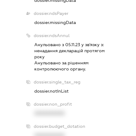
dossier.missingData
dossier.ndsPayer
dossier.missingData
dossier.ndsAnnul
Анульовано з 05.11.23 у зв'язку з:
ненадання декларацiй протягом
року
Анульовано за рiшенням
контролюючого органу.
dossier.single_tax_reg
dossier.notInList
dossier.non_profit
XXXXXXXXXX
dossier.budget_dotation
XXXXXXXXXX