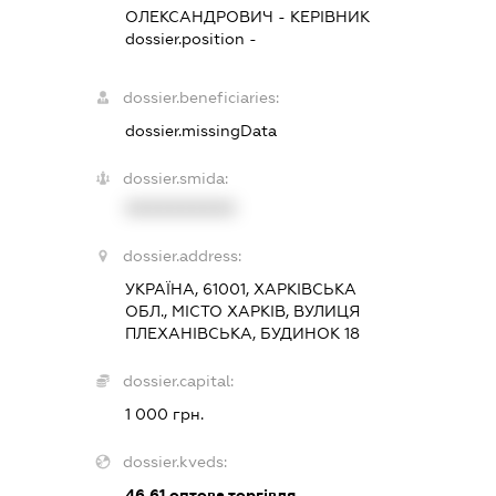
ОЛЕКСАНДРОВИЧ
-
КЕРІВНИК
dossier.position -
dossier.beneficiaries:
dossier.missingData
dossier.smida:
XXXXXXXXXX
dossier.address:
УКРАЇНА, 61001, ХАРКІВСЬКА
ОБЛ., МІСТО ХАРКІВ, ВУЛИЦЯ
ПЛЕХАНІВСЬКА, БУДИНОК 18
dossier.capital:
1 000 грн.
dossier.kveds:
46.61
оптова торгівля