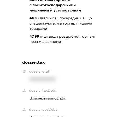
сільськогосподарськими
машинами й устаткованням
46.18
діяльність посередників, що
спеціалізуються в торгівлі іншими
товарами
47.99
інші види роздрібної торгівлі
поза магазинами
dossier.tax
dossier.staff
XXXXXXXXXX
dossier.taxDebt
dossier.missingData
dossier.esvDebt