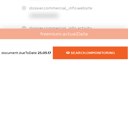
dossier.commercial_info.website
XXXXXXXXXX
dossier.commercial_info.activity
freemium.actualData
XXXXXXXXXX
document.dueToDate
25.03.17
SEARCH.ONMONITORING
freemium.exampleText_1
freemium.exampleText_2
freemium.anonymousPerSearch2
FREEMIUM.DETAILS
FREEMIUM.REGISTER