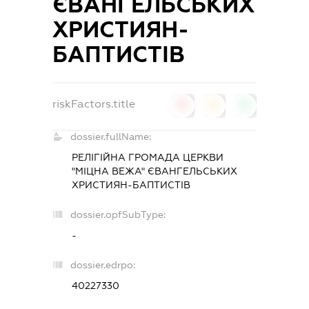
ЄВАНГЕЛЬСЬКИХ
ХРИСТИЯН-
БАПТИСТІВ
riskFactors.title
0
0
0
dossier.fullName:
РЕЛІГІЙНА ГРОМАДА ЦЕРКВИ
"МІЦНА ВЕЖА" ЄВАНГЕЛЬСЬКИХ
ХРИСТИЯН-БАПТИСТІВ
dossier.opfSubType:
-
dossier.edrpo:
40227330