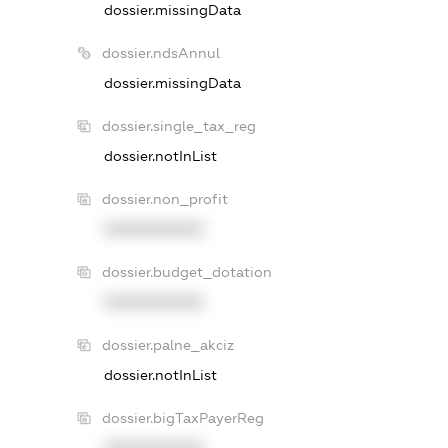
dossier.missingData
dossier.ndsAnnul
dossier.missingData
dossier.single_tax_reg
dossier.notInList
dossier.non_profit
XXXXXXXXXX
dossier.budget_dotation
XXXXXXXXXX
dossier.palne_akciz
dossier.notInList
dossier.bigTaxPayerReg