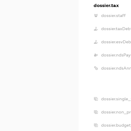
dossier.tax
dossier.staff
dossier.taxDeb
dossier.esvDeb
dossier.ndsPay
dossier.ndsAn
dossier.single
dossier.non_pr
dossier.budge