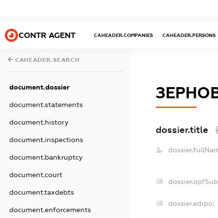
CONTR AGENT
CAHEADER.COMPANIES
CAHEADER.PERSONS
CAHEADER.SEARCH
document.dossier
ЗЕРНО
document.statements
document.history
dossier.title
document.inspections
dossier.fullNa
document.bankruptcy
document.court
dossier.opfSu
document.taxdebts
dossier.edrpo:
document.enforcements