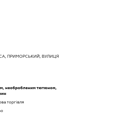
ЕСА, ПРИМОРСЬКИЙ, ВУЛИЦЯ
ом, необробленим тютюном,
рин
ова торгівля
во