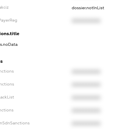
akciz
dossier.notInList
xPayerReg
XXXXXXXXXX
ons.title
ns.noData
ns
nctions
XXXXXXXXXX
nctions
XXXXXXXXXX
ackList
XXXXXXXXXX
nctions
XXXXXXXXXX
onSdnSanctions
XXXXXXXXXX