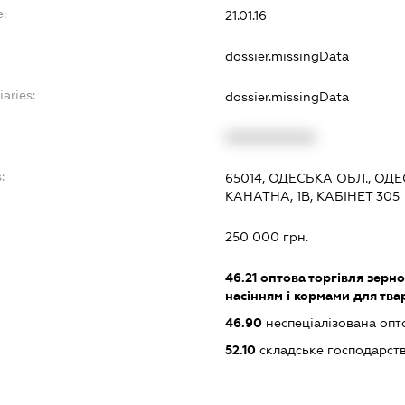
e:
21.01.16
dossier.missingData
iaries:
dossier.missingData
XXXXXXXXXX
:
65014, ОДЕСЬКА ОБЛ., ОД
КАНАТНА, 1В, КАБІНЕТ 305
250 000 грн.
46.21
оптова торгівля зерн
насінням і кормами для тва
46.90
неспеціалізована опт
52.10
складське господарст