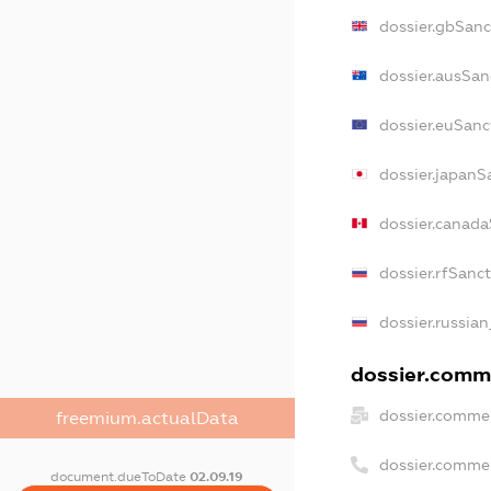
dossier.gbSanc
dossier.ausSan
dossier.euSanc
dossier.japanS
dossier.canad
dossier.rfSanc
dossier.russian
dossier.comme
dossier.commer
freemium.actualData
dossier.comme
document.dueToDate
02.09.19