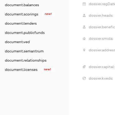
dossier.regDat
document.balances
document.scorings
new!
dossier.heads:
document.tenders
dossier.benefic
document.publicfunds
dossier.smida:
document.ved
dossier.address
document.semantrum
document.relationships
dossier.capital:
document.licenses
new!
dossier.kveds: