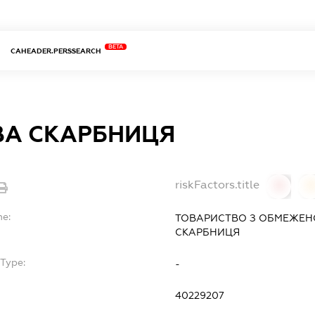
BETA
CAHEADER.PERSSEARCH
ВА СКАРБНИЦЯ
riskFactors.title
0
0
me:
ТОВАРИСТВО З ОБМЕЖЕН
СКАРБНИЦЯ
bType:
-
40229207