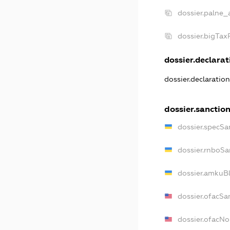
dossier.palne_
dossier.bigTa
dossier.declarati
dossier.declaratio
dossier.sanctio
dossier.specSa
dossier.rnboSa
dossier.amkuBl
dossier.ofacSa
dossier.ofacN