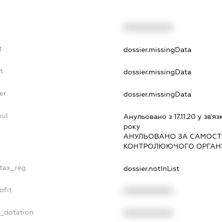
XXXXXXXXXX
t
dossier.missingData
t
dossier.missingData
er
dossier.missingData
nul
Анульовано з 17.11.20 у зв'яз
року
АНУЛЬОВАНО ЗА САМОСТ
КОНТРОЛЮЮЧОГО ОРГАНУ
_tax_reg
dossier.notInList
ofit
XXXXXXXXXX
t_dotation
XXXXXXXXXX