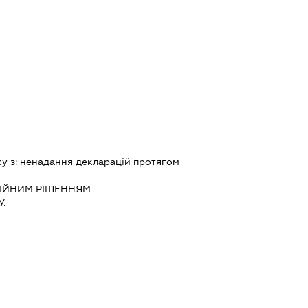
ку з:
ненадання декларацiй протягом
IЙНИМ РIШЕННЯМ
.