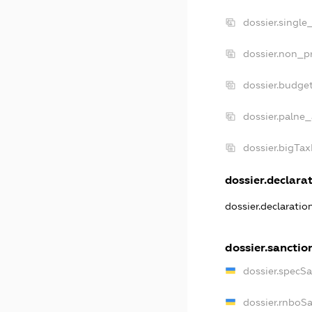
dossier.single
dossier.non_pr
dossier.budge
dossier.palne_
dossier.bigTa
dossier.declarat
dossier.declarati
dossier.sanctio
dossier.specS
dossier.rnboS