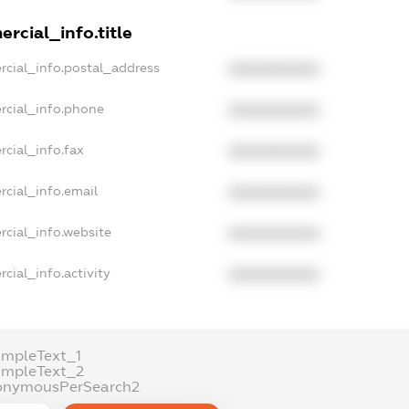
rcial_info.title
rcial_info.postal_address
XXXXXXXXXX
rcial_info.phone
XXXXXXXXXX
cial_info.fax
XXXXXXXXXX
rcial_info.email
XXXXXXXXXX
rcial_info.website
XXXXXXXXXX
cial_info.activity
XXXXXXXXXX
ampleText_1
ampleText_2
onymousPerSearch2