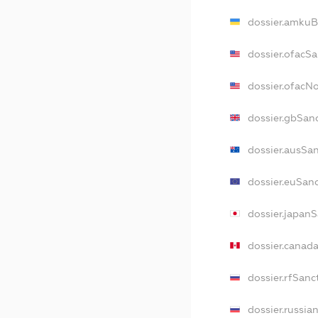
dossier.amkuB
dossier.ofacS
dossier.ofacN
dossier.gbSan
dossier.ausSa
dossier.euSan
dossier.japan
dossier.canad
dossier.rfSanc
dossier.russia