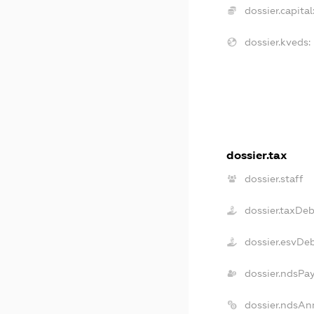
dossier.capital
dossier.kveds:
dossier.tax
dossier.staff
dossier.taxDeb
dossier.esvDe
dossier.ndsPa
dossier.ndsAn