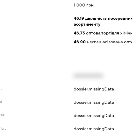
:
1 000 грн.
46.19
діяльність посередник
асортименту
46.75
оптова торгівля хімі
46.90
неспеціалізована опт
XXXXXXXXXX
t
dossier.missingData
bt
dossier.missingData
yer
dossier.missingData
nul
dossier.missingData