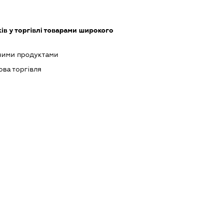
ів у торгівлі товарами широкого
чними продуктами
ова торгівля