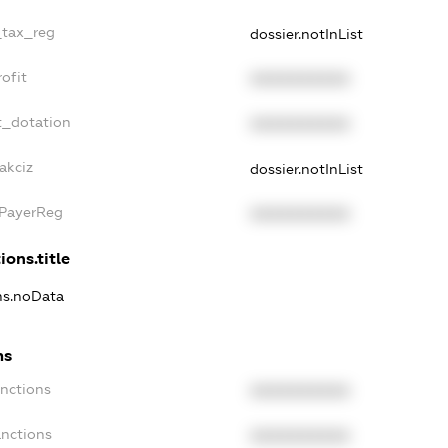
_tax_reg
dossier.notInList
ofit
XXXXXXXXXX
t_dotation
XXXXXXXXXX
akciz
dossier.notInList
xPayerReg
XXXXXXXXXX
ions.title
ons.noData
ns
anctions
XXXXXXXXXX
anctions
XXXXXXXXXX