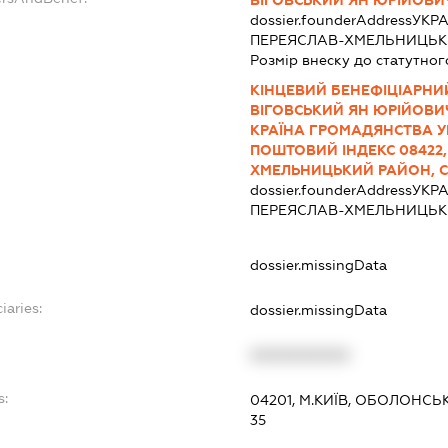
dossier.founderAddress
УКРА
ПЕРЕЯСЛАВ-ХМЕЛЬНИЦЬКИ
Розмір внеску до статутног
КІНЦЕВИЙ БЕНЕФІЦІАРНИЙ
ВІГОВСЬКИЙ ЯН ЮРІЙОВИЧ
КРАЇНА ГРОМАДЯНСТВА У
ПОШТОВИЙ ІНДЕКС 08422,
ХМЕЛЬНИЦЬКИЙ РАЙОН, С
dossier.founderAddress
УКРА
ПЕРЕЯСЛАВ-ХМЕЛЬНИЦЬКИ
dossier.missingData
iaries:
dossier.missingData
XXXXXXXXXX
s:
04201, М.КИЇВ, ОБОЛОНСЬ
35