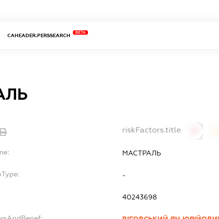
BETA
CAHEADER.PERSSEARCH
АЛЬ
riskFactors.title
0
0
me:
МАСТРАЛЬ
bType:
-
40243698
ersAndBenef:
ВІГОВСЬКИЙ ЯН ЮРІЙОВИ