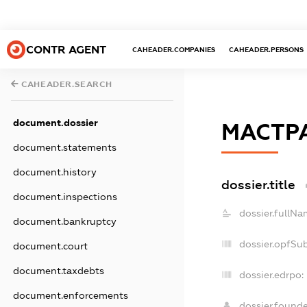
CONTR AGENT
CAHEADER.COMPANIES
CAHEADER.PERSONS
CAHEADER.SEARCH
document.dossier
МАСТР
document.statements
document.history
dossier.title
document.inspections
dossier.fullNa
document.bankruptcy
dossier.opfSu
document.court
document.taxdebts
dossier.edrpo:
document.enforcements
dossier.found