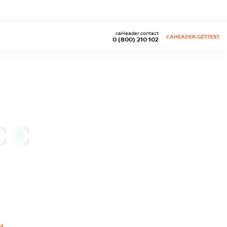
caHeader.contact
CAHEADER.GETTEST
0 (800) 210 102
0
Ч