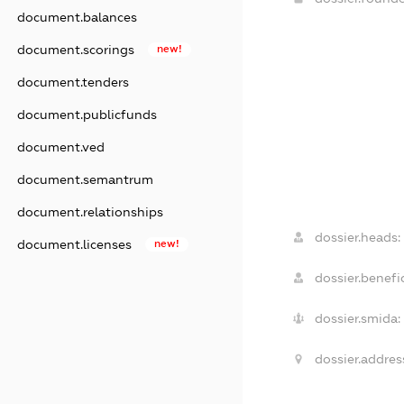
document.balances
document.scorings
new!
document.tenders
document.publicfunds
document.ved
document.semantrum
document.relationships
dossier.heads:
document.licenses
new!
dossier.benefic
dossier.smida:
dossier.addres