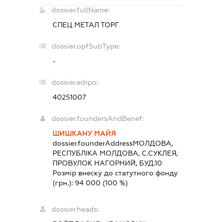
dossier.fullName:
СПЕЦ МЕТАЛ ТОРГ
dossier.opfSubType:
-
dossier.edrpo:
40251007
dossier.foundersAndBenef:
ШИШКАНУ МАЙЯ
dossier.founderAddress
МОЛДОВА,
РЕСПУБЛІКА МОЛДОВА, С.СУКЛЕЯ,
ПРОВУЛОК НАГОРНИЙ, БУД.10
Розмір внеску до статутного фонду
(грн.):
94 000
(100 %)
dossier.heads: