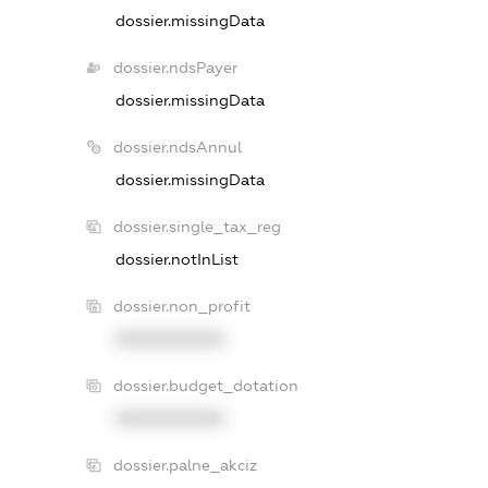
dossier.missingData
dossier.ndsPayer
dossier.missingData
dossier.ndsAnnul
dossier.missingData
dossier.single_tax_reg
dossier.notInList
dossier.non_profit
XXXXXXXXXX
dossier.budget_dotation
XXXXXXXXXX
dossier.palne_akciz