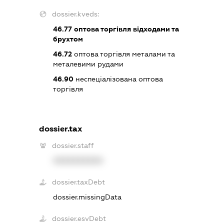
dossier.kveds:
46.77
оптова торгівля відходами та
брухтом
46.72
оптова торгівля металами та
металевими рудами
46.90
неспеціалізована оптова
торгівля
dossier.tax
dossier.staff
XXXXXXXXXX
dossier.taxDebt
dossier.missingData
dossier.esvDebt