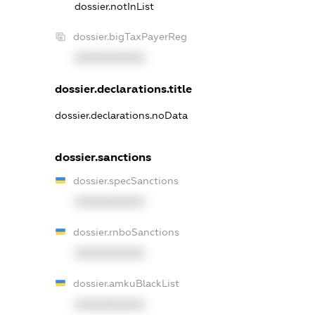
dossier.notInList
dossier.bigTaxPayerReg
XXXXXXXXXX
dossier.declarations.title
dossier.declarations.noData
dossier.sanctions
dossier.specSanctions
XXXXXXXXXX
dossier.rnboSanctions
XXXXXXXXXX
dossier.amkuBlackList
XXXXXXXXXX