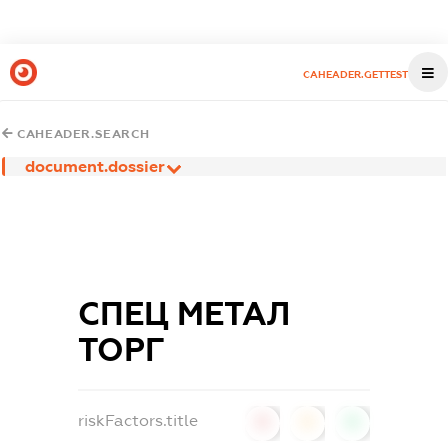
CAHEADER.GETTEST
CAHEADER.SEARCH
document.dossier
СПЕЦ МЕТАЛ
ТОРГ
riskFactors.title
0
0
0