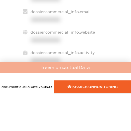
dossier.commercial_info.email
XXXXXXXXXX
dossier.commercial_info.website
XXXXXXXXXX
dossier.commercial_info.activity
XXXXXXXXXX
freemium.actualData
freemium.exampleText_1
document.dueToDate
25.03.17
SEARCH.ONMONITORING
freemium.exampleText_2
freemium.anonymousPerSearch2
FREEMIUM.DETAILS
FREEMIUM.REGISTER