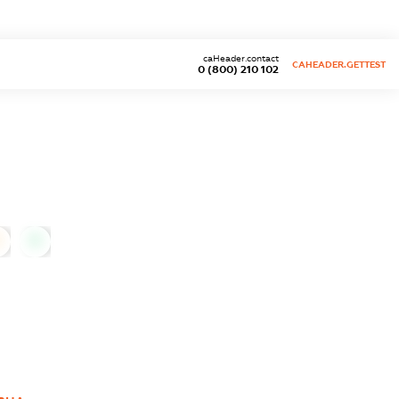
caHeader.contact
CAHEADER.GETTEST
0 (800) 210 102
0
0