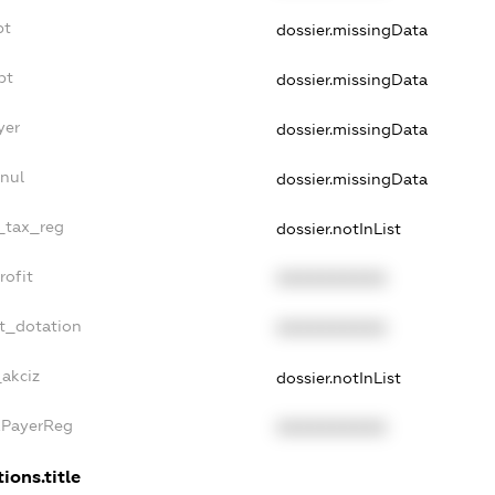
bt
dossier.missingData
bt
dossier.missingData
yer
dossier.missingData
nul
dossier.missingData
e_tax_reg
dossier.notInList
rofit
XXXXXXXXXX
t_dotation
XXXXXXXXXX
_akciz
dossier.notInList
xPayerReg
XXXXXXXXXX
ions.title