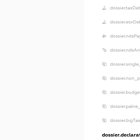
dossier.taxDe
dossier.esvDe
dossier.ndsPa
dossier.ndsAn
dossier.singl
dossier.non_p
dossier.budge
dossier.palne
dossier.bigTa
dossier.declarat