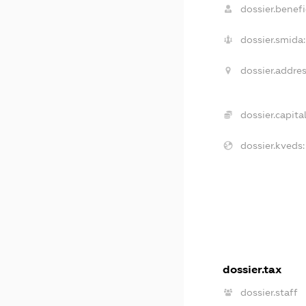
dossier.benefic
dossier.smida:
dossier.addres
dossier.capital
dossier.kveds:
dossier.tax
dossier.staff