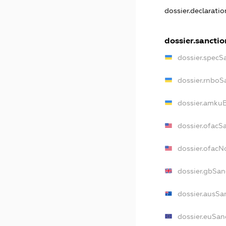
dossier.declarati
dossier.sanctio
dossier.specS
dossier.rnboS
dossier.amkuB
dossier.ofacS
dossier.ofac
dossier.gbSan
dossier.ausSa
dossier.euSan