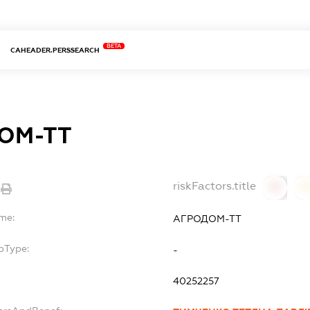
BETA
CAHEADER.PERSSEARCH
ОМ-ТТ
riskFactors.title
0
ame:
АГРОДОМ-ТТ
bType:
-
40252257