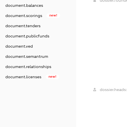
dossier.foun
document.balances
document.scorings
new!
document.tenders
document.publicfunds
document.ved
document.semantrum
document.relationships
document.licenses
new!
dossier.heads: