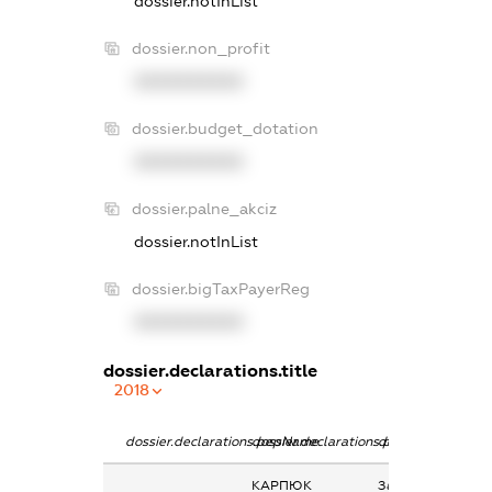
dossier.notInList
dossier.non_profit
XXXXXXXXXX
dossier.budget_dotation
XXXXXXXXXX
dossier.palne_akciz
dossier.notInList
dossier.bigTaxPayerReg
XXXXXXXXXX
dossier.declarations.title
2018
dossier.declarations.pepName
dossier.declarations.personName
dossier.declarati
КАРПЮК
Заробітна плата