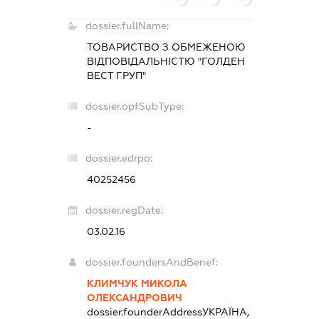
dossier.fullName:
ТОВАРИСТВО З ОБМЕЖЕНОЮ
ВІДПОВІДАЛЬНІСТЮ "ГОЛДЕН
ВЕСТ ГРУП"
dossier.opfSubType:
-
dossier.edrpo:
40252456
dossier.regDate:
03.02.16
dossier.foundersAndBenef:
КЛИМЧУК МИКОЛА
ОЛЕКСАНДРОВИЧ
dossier.founderAddress
УКРАЇНА,