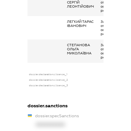
СЕРГІЙ
отримана за
ЛЕОНТІЙОВИЧ
основним місцем
роботи
ЛЕГКИЙ ТАРАС
Заробітна плата
ІВАНОВИЧ
отримана за
основним місцем
роботи
СТЕПАНОВА
Заробітна плата
ОЛЬГА
отримана за
МИКОЛАЇВНА
основним місцем
роботи
dossier.declarations.license_1
dossier.declarations.license_2
dossier.declarations.license_3
dossier.sanctions
dossier.specSanctions
XXXXXXXXXX