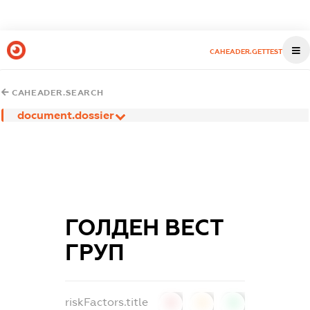
CAHEADER.GETTEST
CAHEADER.SEARCH
document.dossier
ГОЛДЕН ВЕСТ
ГРУП
riskFactors.title
0
0
0