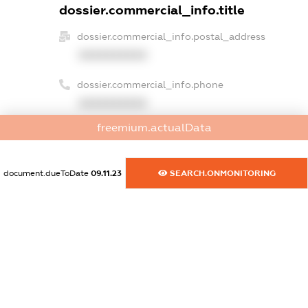
dossier.commercial_info.title
dossier.commercial_info.postal_address
XXXXXXXXXX
dossier.commercial_info.phone
XXXXXXXXXX
freemium.actualData
dossier.commercial_info.fax
XXXXXXXXXX
document.dueToDate
09.11.23
SEARCH.ONMONITORING
dossier.commercial_info.email
XXXXXXXXXX
dossier.commercial_info.website
XXXXXXXXXX
dossier.commercial_info.activity
XXXXXXXXXX