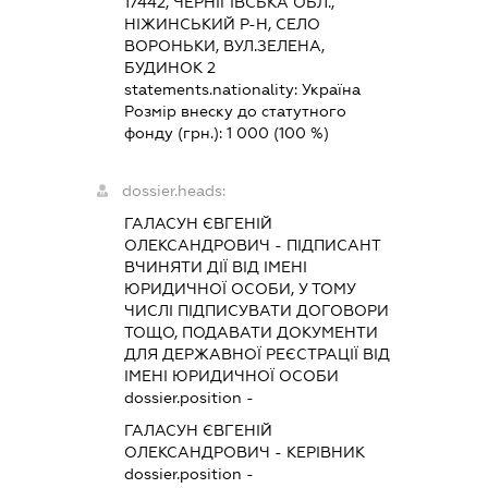
17442, ЧЕРНІГІВСЬКА ОБЛ.,
НІЖИНСЬКИЙ Р-Н, СЕЛО
ВОРОНЬКИ, ВУЛ.ЗЕЛЕНА,
БУДИНОК 2
statements.nationality:
Україна
Розмір внеску до статутного
фонду (грн.):
1 000
(100 %)
dossier.heads:
ГАЛАСУН ЄВГЕНІЙ
ОЛЕКСАНДРОВИЧ
-
ПІДПИСАНТ
ВЧИНЯТИ ДІЇ ВІД ІМЕНІ
ЮРИДИЧНОЇ ОСОБИ, У ТОМУ
ЧИСЛІ ПІДПИСУВАТИ ДОГОВОРИ
ТОЩО, ПОДАВАТИ ДОКУМЕНТИ
ДЛЯ ДЕРЖАВНОЇ РЕЄСТРАЦІЇ ВІД
ІМЕНІ ЮРИДИЧНОЇ ОСОБИ
dossier.position -
ГАЛАСУН ЄВГЕНІЙ
ОЛЕКСАНДРОВИЧ
-
КЕРІВНИК
dossier.position -