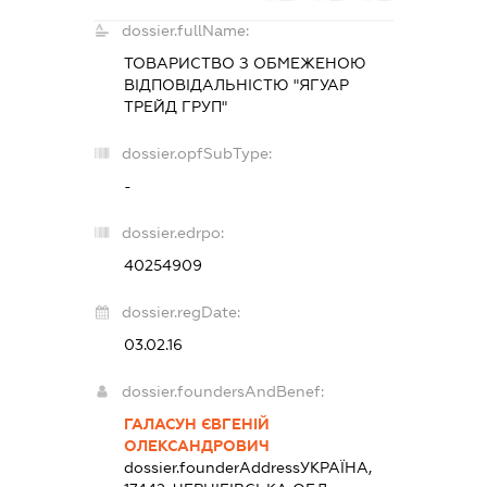
dossier.fullName:
ТОВАРИСТВО З ОБМЕЖЕНОЮ
ВІДПОВІДАЛЬНІСТЮ "ЯГУАР
ТРЕЙД ГРУП"
dossier.opfSubType:
-
dossier.edrpo:
40254909
dossier.regDate:
03.02.16
dossier.foundersAndBenef:
ГАЛАСУН ЄВГЕНІЙ
ОЛЕКСАНДРОВИЧ
dossier.founderAddress
УКРАЇНА,