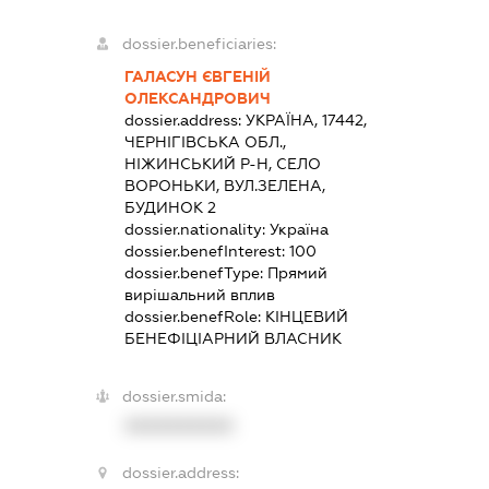
dossier.beneficiaries:
ГАЛАСУН ЄВГЕНІЙ
ОЛЕКСАНДРОВИЧ
dossier.address:
УКРАЇНА, 17442,
ЧЕРНІГІВСЬКА ОБЛ.,
НІЖИНСЬКИЙ Р-Н, СЕЛО
ВОРОНЬКИ, ВУЛ.ЗЕЛЕНА,
БУДИНОК 2
dossier.nationality:
Україна
dossier.benefInterest:
100
dossier.benefType:
Прямий
вирішальний вплив
dossier.benefRole:
КІНЦЕВИЙ
БЕНЕФІЦІАРНИЙ ВЛАСНИК
dossier.smida:
XXXXXXXXXX
dossier.address: