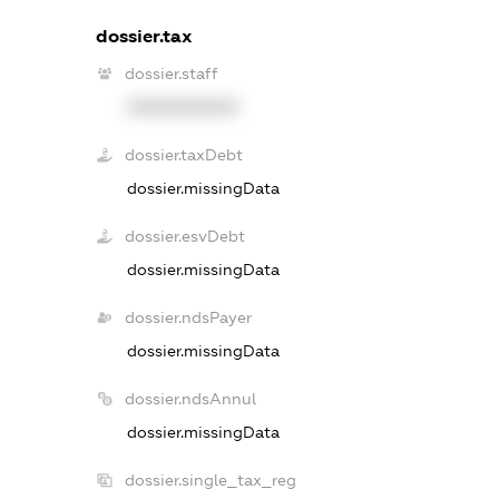
dossier.tax
dossier.staff
XXXXXXXXXX
dossier.taxDebt
dossier.missingData
dossier.esvDebt
dossier.missingData
dossier.ndsPayer
dossier.missingData
dossier.ndsAnnul
dossier.missingData
dossier.single_tax_reg