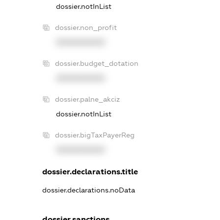
dossier.notInList
dossier.non_profit
XXXXXXXXXX
dossier.budget_dotation
XXXXXXXXXX
dossier.palne_akciz
dossier.notInList
dossier.bigTaxPayerReg
XXXXXXXXXX
dossier.declarations.title
dossier.declarations.noData
dossier.sanctions