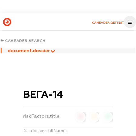
CAHEADER.GETTEST
CAHEADER.SEARCH
document.dossier
ВЕГА-14
riskFactors.title
0
0
0
dossier.fullName: