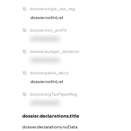
dossier.single_tax_reg
dossier.notInList
dossier.non_profit
XXXXXXXXXX
dossier.budget_dotation
XXXXXXXXXX
dossier.palne_akciz
dossier.notInList
dossier.bigTaxPayerReg
XXXXXXXXXX
dossier.declarations.title
dossier.declarations.noData