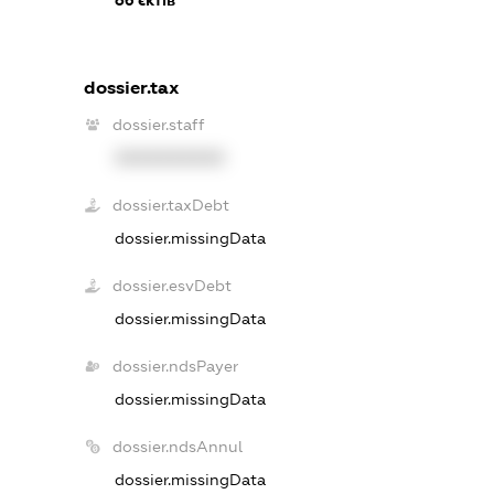
dossier.tax
dossier.staff
XXXXXXXXXX
dossier.taxDebt
dossier.missingData
dossier.esvDebt
dossier.missingData
dossier.ndsPayer
dossier.missingData
dossier.ndsAnnul
dossier.missingData