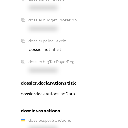
XXXXXXXXXX
dossier.budget_dotation
XXXXXXXXXX
dossier.palne_akciz
dossier.notInList
dossier.bigTaxPayerReg
XXXXXXXXXX
dossier.declarations.title
dossier.declarations.noData
dossier.sanctions
dossier.specSanctions