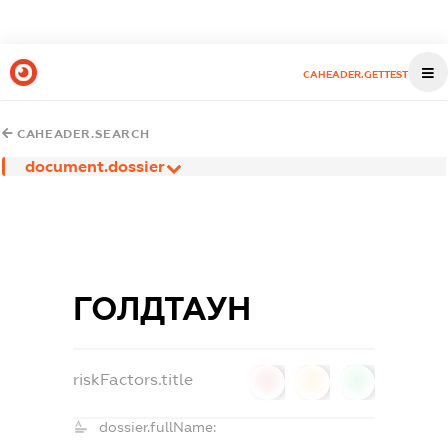
CAHEADER.GETTEST
CAHEADER.SEARCH
document.dossier
ГОЛДТАУН
riskFactors.title
0
0
0
dossier.fullName: