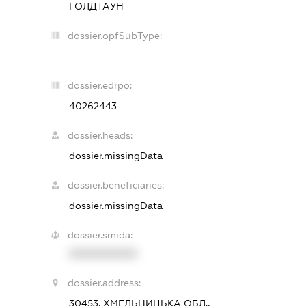
ГОЛДТАУН
dossier.opfSubType:
-
dossier.edrpo:
40262443
dossier.heads:
dossier.missingData
dossier.beneficiaries:
dossier.missingData
dossier.smida:
XXXXXXXXXX
dossier.address:
30453, ХМЕЛЬНИЦЬКА ОБЛ.,