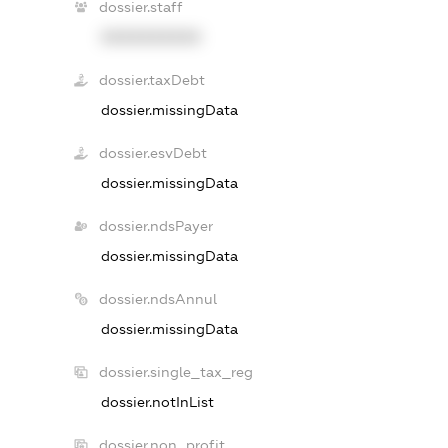
dossier.staff
XXXXXXXXXX
dossier.taxDebt
dossier.missingData
dossier.esvDebt
dossier.missingData
dossier.ndsPayer
dossier.missingData
dossier.ndsAnnul
dossier.missingData
dossier.single_tax_reg
dossier.notInList
dossier.non_profit