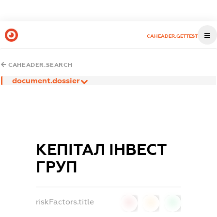
CAHEADER.GETTEST
CAHEADER.SEARCH
document.dossier
КЕПІТАЛ ІНВЕСТ
ГРУП
riskFactors.title
0
0
0