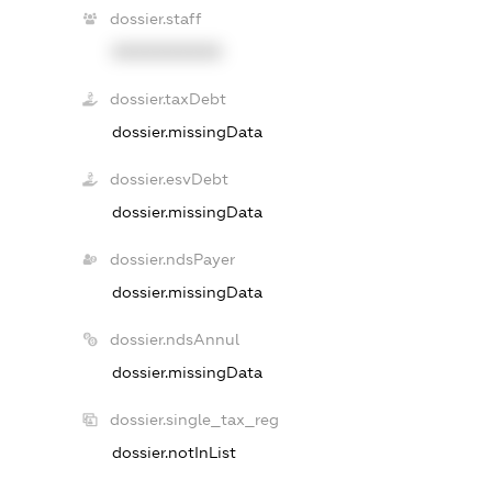
dossier.staff
XXXXXXXXXX
dossier.taxDebt
dossier.missingData
dossier.esvDebt
dossier.missingData
dossier.ndsPayer
dossier.missingData
dossier.ndsAnnul
dossier.missingData
dossier.single_tax_reg
dossier.notInList