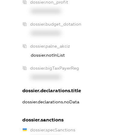
dossier.non_profit
XXXXXXXXXX
dossier.budget_dotation
XXXXXXXXXX
dossier.palne_akciz
dossier.notInList
dossier.bigTaxPayerReg
XXXXXXXXXX
dossier.declarations.title
dossier.declarations.noData
dossier.sanctions
dossier.specSanctions