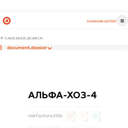
CAHEADER.GETTEST
CAHEADER.SEARCH
document.dossier
АЛЬФА-ХОЗ-4
riskFactors.title
0
0
0