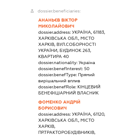
dossier.beneficiaries:
АНАНЬЄВ ВІКТОР
МИКОЛАЙОВИЧ
dossier.address:
УКРАЇНА, 61183,
ХАРКІВСЬКА ОБЛ., МІСТО
ХАРКІВ, ВУЛ.СОБОРНОСТІ
УКРАЇНИ, БУДИНОК 263,
КВАРТИРА 40
dossier.nationality:
Україна
dossier.benefInterest:
50
dossier.benefType:
Прямий
вирішальний вплив
dossier.benefRole:
КІНЦЕВИЙ
БЕНЕФІЦІАРНИЙ ВЛАСНИК
ФОМЕНКО АНДРІЙ
БОРИСОВИЧ
dossier.address:
УКРАЇНА, 61120,
ХАРКІВСЬКА ОБЛ., МІСТО
ХАРКІВ,
ПР.ТРАКТОРОБУДІВНИКІВ,