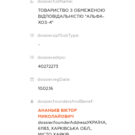
dossier.fullName:
ТОВАРИСТВО З ОБМЕЖЕНОЮ
ВІДПОВІДАЛЬНІСТЮ "АЛЬФА-
ХОЗ-4"
dossier.opfSubType:
-
dossier.edrpo:
40272273
dossier.regDate:
10.02.16
dossier.foundersAndBenef:
АНАНЬЄВ ВІКТОР
МИКОЛАЙОВИЧ
dossier.founderAddress
УКРАЇНА,
61183, ХАРКІВСЬКА ОБЛ.,
МІСТО ХАРКІВ,