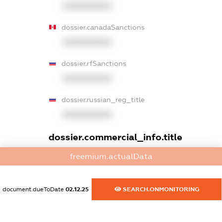
XXXXXXXXXX
dossier.canadaSanctions
XXXXXXXXXX
dossier.rfSanctions
XXXXXXXXXX
dossier.russian_reg_title
XXXXXXXXXX
dossier.commercial_info.title
dossier.commercial_info.postal_address
freemium.actualData
XXXXXXXXXX
document.dueToDate
02.12.25
SEARCH.ONMONITORING
dossier.commercial_info.phone
XXXXXXXXXX