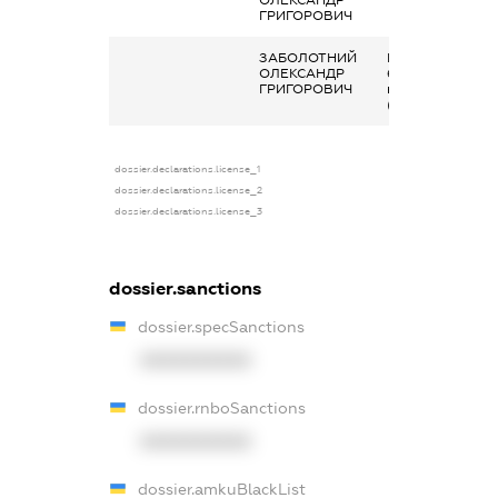
ГРИГОРОВИЧ
ЗАБОЛОТНИЙ
Кінцевий
ОЛЕКСАНДР
бенефіціарний
ГРИГОРОВИЧ
власник
(контролер)
dossier.declarations.license_1
dossier.declarations.license_2
dossier.declarations.license_3
dossier.sanctions
dossier.specSanctions
XXXXXXXXXX
dossier.rnboSanctions
XXXXXXXXXX
dossier.amkuBlackList