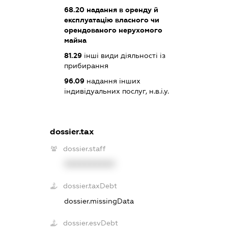
68.20
надання в оренду й
експлуатацію власного чи
орендованого нерухомого
майна
81.29
інші види діяльності із
прибирання
96.09
надання інших
індивідуальних послуг, н.в.і.у.
dossier.tax
dossier.staff
XXXXXXXXXX
dossier.taxDebt
dossier.missingData
dossier.esvDebt