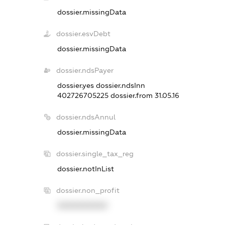
dossier.missingData
dossier.esvDebt
dossier.missingData
dossier.ndsPayer
dossier.yes
dossier.ndsInn
402726705225
dossier.from 31.05.16
dossier.ndsAnnul
dossier.missingData
dossier.single_tax_reg
dossier.notInList
dossier.non_profit
XXXXXXXXXX