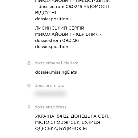
МИКОЛАЙОВИЧ
-
ПРЕДСТАВНИК
- dossier.from 09.02.16
ВІДОМОСТІ
ВІДСУТНІ
dossier.position -
ЛИСИНСЬКИЙ СЕРГІЙ
МИКОЛАЙОВИЧ
-
КЕРІВНИК
-
dossier.from 09.02.16
dossier.position -
dossier.beneficiaries:
dossier.missingData
dossier.smida:
XXXXXXXXXX
dossier.address:
УКРАЇНА, 84122, ДОНЕЦЬКА ОБЛ.,
МІСТО СЛОВ'ЯНСЬК, ВУЛИЦЯ
ОДЕСЬКА, БУДИНОК 16