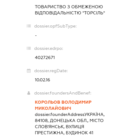
ТОВАРИСТВО З ОБМЕЖЕНОЮ
ВІДПОВІДАЛЬНІСТЮ "ТОРСІЛЬ"
dossier.opfSubType:
-
dossier.edrpo:
40272671
dossier.regDate:
10.02.16
dossier.foundersAndBenef:
КОРОЛЬОВ ВОЛОДИМИР
МИКОЛАЙОВИЧ
dossier.founderAddress
УКРАЇНА,
84108, ДОНЕЦЬКА ОБЛ., МІСТО
СЛОВ'ЯНСЬК, ВУЛИЦЯ
ПРЕСТИЖНА, БУДИНОК 41