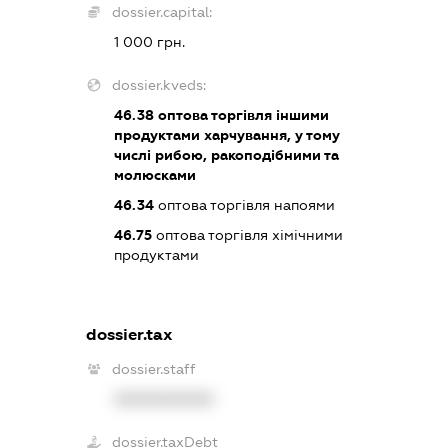
dossier.capital:
1 000 грн.
dossier.kveds:
46.38
оптова торгівля іншими
продуктами харчування, у тому
числі рибою, ракоподібними та
молюсками
46.34
оптова торгівля напоями
46.75
оптова торгівля хімічними
продуктами
dossier.tax
dossier.staff
XXXXXXXXXX
dossier.taxDebt