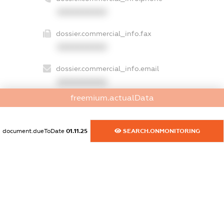
XXXXXXXXXX
dossier.commercial_info.fax
XXXXXXXXXX
dossier.commercial_info.email
XXXXXXXXXX
freemium.actualData
dossier.commercial_info.website
XXXXXXXXXX
document.dueToDate
01.11.25
SEARCH.ONMONITORING
dossier.commercial_info.activity
XXXXXXXXXX
freemium.exampleText_1
freemium.exampleText_2
freemium.anonymousPerSearch2