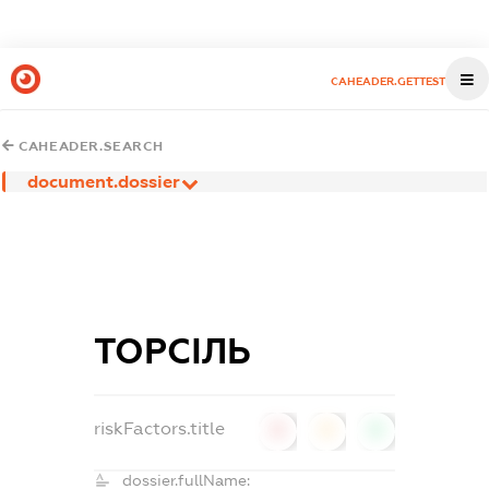
CAHEADER.GETTEST
CAHEADER.SEARCH
document.dossier
ТОРСІЛЬ
riskFactors.title
0
0
0
dossier.fullName: