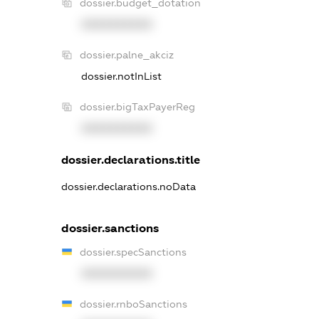
dossier.budget_dotation
XXXXXXXXXX
dossier.palne_akciz
dossier.notInList
dossier.bigTaxPayerReg
XXXXXXXXXX
dossier.declarations.title
dossier.declarations.noData
dossier.sanctions
dossier.specSanctions
XXXXXXXXXX
dossier.rnboSanctions