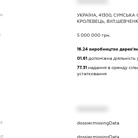
XXXXXXXXXX
s:
УКРАЇНА, 41300, СУМСЬКА
КРОЛЕВЕЦЬ, ВУЛ.ШЕВЧЕНК
:
5 000 000 грн.
16.24
виробництво дерев'ян
01.61
допоміжна діяльність 
77.31
надання в оренду сіль
устатковання
XXXXXXXXXX
bt
dossier.missingData
bt
dossier.missingData