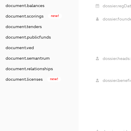
document.balances
dossier.regDat
document.scorings
new!
dossier.found
document.tenders
document.publicfunds
document.ved
document.semantrum
dossier.heads:
document.relationships
document.licenses
new!
dossier.benefic