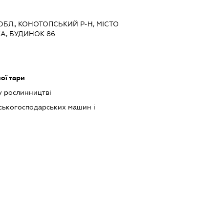
 ОБЛ., КОНОТОПСЬКИЙ Р-Н, МІСТО
А, БУДИНОК 86
ої тари
у рослинництві
ськогосподарських машин і