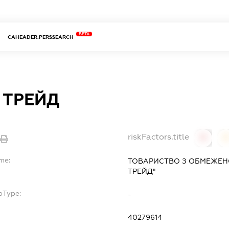
BETA
CAHEADER.PERSSEARCH
 ТРЕЙД
riskFactors.title
0
0
me:
ТОВАРИСТВО З ОБМЕЖЕНО
ТРЕЙД"
bType:
-
40279614