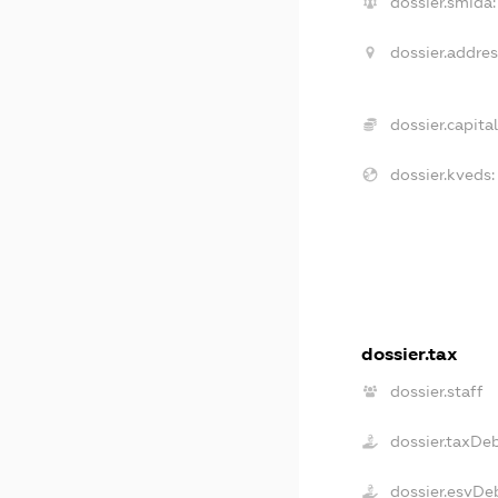
dossier.smida:
dossier.addres
dossier.capital
dossier.kveds:
dossier.tax
dossier.staff
dossier.taxDe
dossier.esvDe