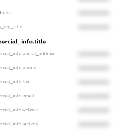
tions
XXXXXXXXXX
n_reg_title
XXXXXXXXXX
rcial_info.title
rcial_info.postal_address
XXXXXXXXXX
rcial_info.phone
XXXXXXXXXX
rcial_info.fax
XXXXXXXXXX
rcial_info.email
XXXXXXXXXX
rcial_info.website
XXXXXXXXXX
cial_info.activity
XXXXXXXXXX