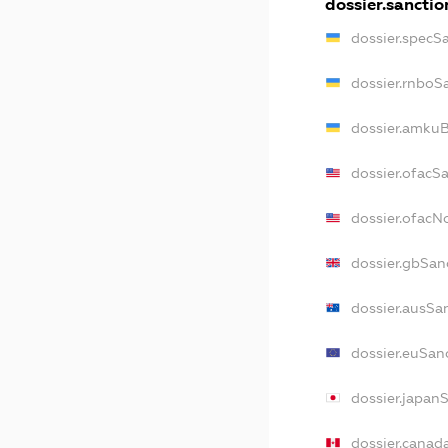
dossier.sanctio
dossier.specS
dossier.rnboS
dossier.amkuB
dossier.ofacS
dossier.ofac
dossier.gbSan
dossier.ausSa
dossier.euSan
dossier.japan
dossier.canad