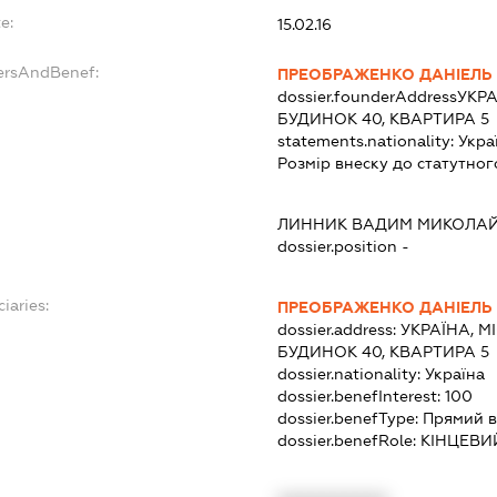
e:
15.02.16
ersAndBenef:
ПРЕОБРАЖЕНКО ДАНІЕЛЬ
dossier.founderAddress
УКРА
БУДИНОК 40, КВАРТИРА 5
statements.nationality:
Укра
Розмір внеску до статутног
ЛИННИК ВАДИМ МИКОЛА
dossier.position -
iaries:
ПРЕОБРАЖЕНКО ДАНІЕЛЬ
dossier.address:
УКРАЇНА, МІ
БУДИНОК 40, КВАРТИРА 5
dossier.nationality:
Україна
dossier.benefInterest:
100
dossier.benefType:
Прямий в
dossier.benefRole:
КІНЦЕВИ