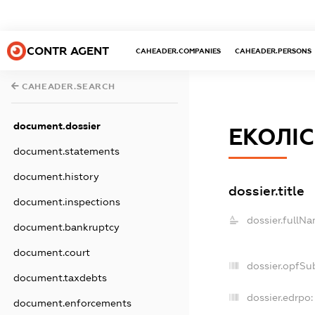
CONTR AGENT
CAHEADER.COMPANIES
CAHEADER.PERSONS
CAHEADER.SEARCH
document.dossier
ЕКОЛІС
document.statements
document.history
dossier.title
document.inspections
dossier.fullNa
document.bankruptcy
document.court
dossier.opfSu
document.taxdebts
dossier.edrpo:
document.enforcements