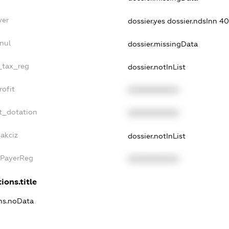
yer
dossier.yes
dossier.ndsInn 
nul
dossier.missingData
e_tax_reg
dossier.notInList
rofit
XXXXXXXXXX
t_dotation
XXXXXXXXXX
akciz
dossier.notInList
xPayerReg
XXXXXXXXXX
ions.title
ons.noData