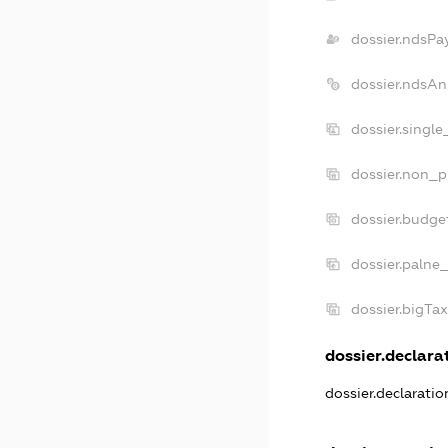
dossier.ndsPa
dossier.ndsAn
dossier.singl
dossier.non_p
dossier.budge
dossier.palne_
dossier.bigTa
dossier.declarat
dossier.declarati