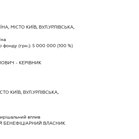
ЇНА, МІСТО КИЇВ, ВУЛ.УРЛІВСЬКА,
їна
о фонду (грн.):
5 000 000
(100 %)
ЙОВИЧ
-
КЕРІВНИК
СТО КИЇВ, ВУЛ.УРЛІВСЬКА,
ирішальний вплив
Й БЕНЕФІЦІАРНИЙ ВЛАСНИК