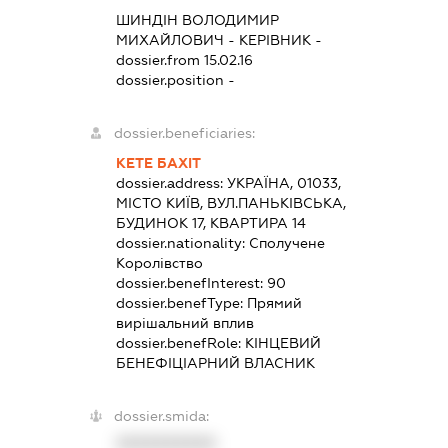
ШИНДІН ВОЛОДИМИР
МИХАЙЛОВИЧ
-
КЕРІВНИК
-
dossier.from 15.02.16
dossier.position -
dossier.beneficiaries:
КЕТЕ БАХІТ
dossier.address:
УКРАЇНА, 01033,
МІСТО КИЇВ, ВУЛ.ПАНЬКІВСЬКА,
БУДИНОК 17, КВАРТИРА 14
dossier.nationality:
Сполучене
Королівство
dossier.benefInterest:
90
dossier.benefType:
Прямий
вирішальний вплив
dossier.benefRole:
КІНЦЕВИЙ
БЕНЕФІЦІАРНИЙ ВЛАСНИК
dossier.smida:
XXXXXXXXXX