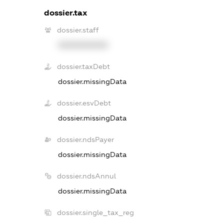
dossier.tax
dossier.staff
XXXXXXXXXX
dossier.taxDebt
dossier.missingData
dossier.esvDebt
dossier.missingData
dossier.ndsPayer
dossier.missingData
dossier.ndsAnnul
dossier.missingData
dossier.single_tax_reg