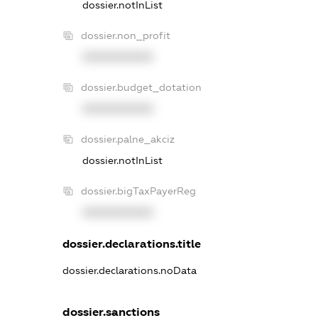
dossier.notInList
dossier.non_profit
XXXXXXXXXX
dossier.budget_dotation
XXXXXXXXXX
dossier.palne_akciz
dossier.notInList
dossier.bigTaxPayerReg
XXXXXXXXXX
dossier.declarations.title
dossier.declarations.noData
dossier.sanctions