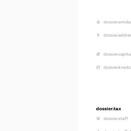
dossier.smida
dossier.addres
dossier.capital
dossier.kveds:
dossier.tax
dossier.staff