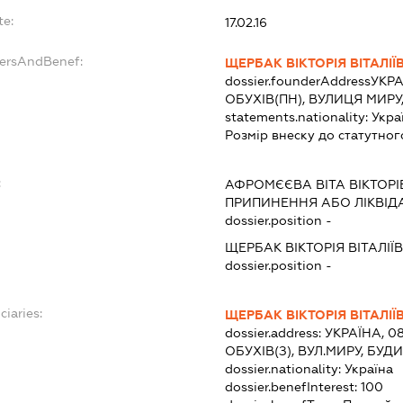
te:
17.02.16
dersAndBenef:
ЩЕРБАК ВІКТОРІЯ ВІТАЛІЇ
dossier.founderAddress
УКРА
ОБУХІВ(ПН), ВУЛИЦЯ МИРУ
statements.nationality:
Укра
Розмір внеску до статутног
:
АФРОМЄЄВА ВІТА ВІКТОР
ПРИПИНЕННЯ АБО ЛІКВІД
dossier.position -
ЩЕРБАК ВІКТОРІЯ ВІТАЛІЇ
dossier.position -
ciaries:
ЩЕРБАК ВІКТОРІЯ ВІТАЛІЇ
dossier.address:
УКРАЇНА, 0
ОБУХІВ(З), ВУЛ.МИРУ, БУД
dossier.nationality:
Україна
dossier.benefInterest:
100