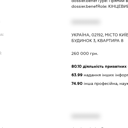
dossier.benefType:
Прямий в
dossier.benefRole:
КІНЦЕВИ
:
XXXXXXXXXX
s:
УКРАЇНА, 02192, МІСТО КИ
БУДИНОК 3, КВАРТИРА 8
:
260 000 грн.
80.10
діяльність приватних
63.99
надання інших інформац
74.90
інша професійна, науков
XXXXXXXXXX