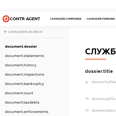
CONTR AGENT
CAHEADER.COMPANIES
CAHEADER.PERSONS
CAHEADER.SEARCH
document.dossier
СЛУЖБ
document.statements
document.history
dossier.title
document.inspections
dossier.fullN
document.bankruptcy
document.court
dossier.opfS
document.taxdebts
dossier.edrpo:
document.enforcements