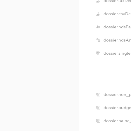
dossier.taxDe
dossier.esvDe
dossier.ndsPa
dossier.ndsA
dossier.singl
dossier.non_p
dossier.budg
dossier.palne