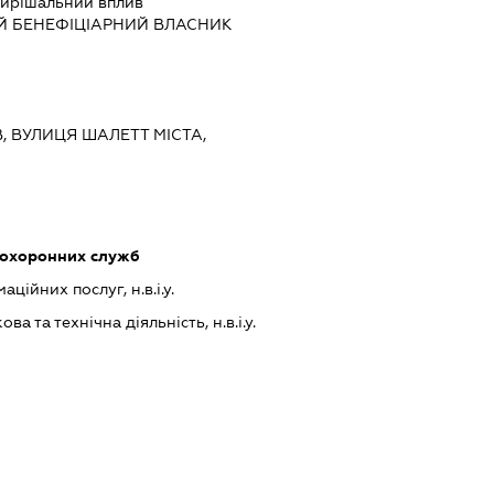
ирішальний вплив
Й БЕНЕФІЦІАРНИЙ ВЛАСНИК
ЇВ, ВУЛИЦЯ ШАЛЕТТ МІСТА,
 охоронних служб
ійних послуг, н.в.і.у.
а та технічна діяльність, н.в.і.у.