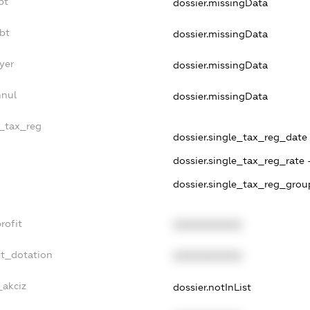
bt
dossier.missingData
bt
dossier.missingData
yer
dossier.missingData
nnul
dossier.missingData
e_tax_reg
dossier.single_tax_reg_date -
dossier.single_tax_reg_rate 
dossier.single_tax_reg_grou
rofit
XXXXXXXXXX
et_dotation
XXXXXXXXXX
_akciz
dossier.notInList