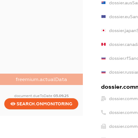
dossier.ausSa
dossier.euSan
dossier.japan
dossier.cana
dossier.rfSan
dossier.russi
freemium.actualData
dossier.comm
document.dueToDate
03.09.25
dossier.comme
SEARCH.ONMONITORING
dossier.comm
dossier.comme