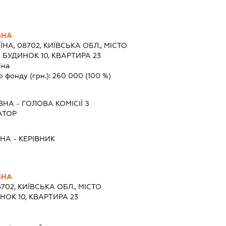
ВНА
ЇНА, 08702, КИЇВСЬКА ОБЛ., МІСТО
, БУДИНОК 10, КВАРТИРА 23
їна
о фонду (грн.):
260 000
(100 %)
ІВНА
-
ГОЛОВА КОМІСІЇ З
АТОР
ВНА
-
КЕРІВНИК
ВНА
8702, КИЇВСЬКА ОБЛ., МІСТО
ИНОК 10, КВАРТИРА 23