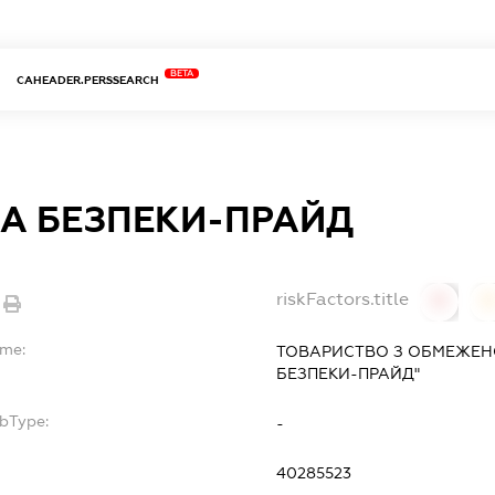
BETA
CAHEADER.PERSSEARCH
А БЕЗПЕКИ-ПРАЙД
riskFactors.title
0
ame:
ТОВАРИСТВО З ОБМЕЖЕН
БЕЗПЕКИ-ПРАЙД"
ubType:
-
40285523