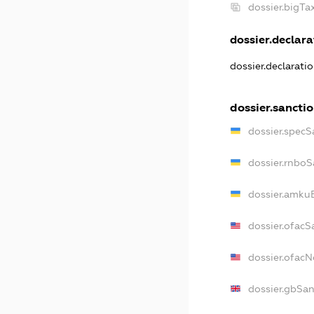
dossier.bigT
dossier.declarat
dossier.declarati
dossier.sancti
dossier.specS
dossier.rnboS
dossier.amkuB
dossier.ofacS
dossier.ofac
dossier.gbSan