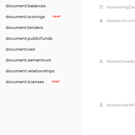
document.balances
dossier.regDa
document.scorings
new!
dossier.foun
document.tenders
document.publicfunds
document.ved
document.semantrum
dossier.heads
document.relationships
document.licenses
new!
dossier.benefi