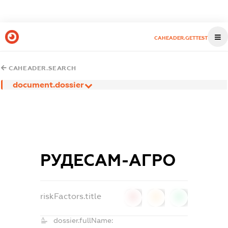
CAHEADER.GETTEST
CAHEADER.SEARCH
document.dossier
РУДЕСАМ-АГРО
riskFactors.title
0
0
0
dossier.fullName: