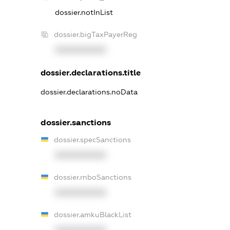
dossier.notInList
dossier.bigTaxPayerReg
XXXXXXXXXX
dossier.declarations.title
dossier.declarations.noData
dossier.sanctions
dossier.specSanctions
XXXXXXXXXX
dossier.rnboSanctions
XXXXXXXXXX
dossier.amkuBlackList