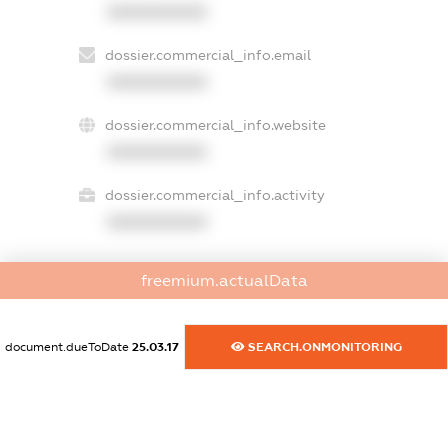
XXXXXXXXXX
dossier.commercial_info.email
XXXXXXXXXX
dossier.commercial_info.website
XXXXXXXXXX
dossier.commercial_info.activity
XXXXXXXXXX
freemium.actualData
freemium.exampleText_1
freemium.exampleText_2
freemium.anonymousPerSearch2
document.dueToDate
25.03.17
SEARCH.ONMONITORING
FREEMIUM.DETAILS
FREEMIUM.REGISTER