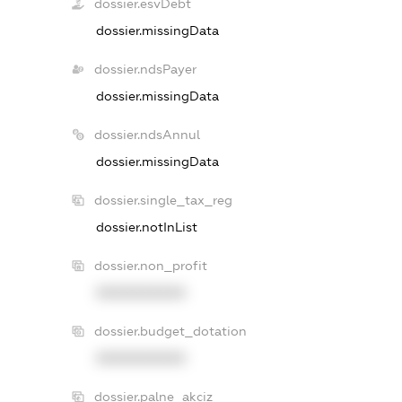
dossier.esvDebt
dossier.missingData
dossier.ndsPayer
dossier.missingData
dossier.ndsAnnul
dossier.missingData
dossier.single_tax_reg
dossier.notInList
dossier.non_profit
XXXXXXXXXX
dossier.budget_dotation
XXXXXXXXXX
dossier.palne_akciz