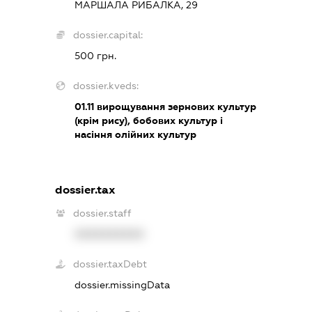
МАРШАЛА РИБАЛКА, 29
dossier.capital:
500 грн.
dossier.kveds:
01.11
вирощування зернових культур
(крім рису), бобових культур і
насіння олійних культур
dossier.tax
dossier.staff
XXXXXXXXXX
dossier.taxDebt
dossier.missingData