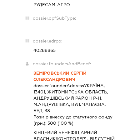
РУДЕСАМ-АГРО
dossier.opfSubType:
-
dossier.edrpo:
40288865
dossier.foundersAndBenef:
ЗЕМІРОВСЬКИЙ СЕРГІЙ
ОЛЕКСАНДРОВИЧ
dossier.founderAddress
УКРАЇНА,
13401, ЖИТОМИРСЬКА ОБЛАСТЬ,
АНДРУШIВСЬКИЙ РАЙОН Р-Н,
М.АНДРУШІВКА, ВУЛ. ЧАПАЄВА,
БУД. 38
Розмір внеску до статутного фонду
(грн.):
500
(100 %)
КІНЦЕВИЙ БЕНЕФІЦІАРНИЙ
ВЛАСНИК(КОНТРОЛЕР)- ВІДСУТНІЙ