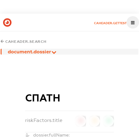
CAHEADER.GETTEST
CAHEADER.SEARCH
document.dossier
СПАТН
riskFactors.title
0
0
0
dossier.fullName: