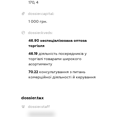
170, 4
dossier.capital:
1 000 грн.
dossier.kveds:
46.90
неспеціалізована оптова
торгівля
46.19
діяльність посередників у
торгівлі товарами широкого
асортименту
70.22
консультування з питань
комерційної діяльності й керування
dossier.tax
dossier.staff
XXXXXXXXXX