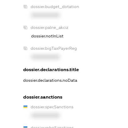
dossier.budget_dotation
XXXXXXXXXX
dossier.palne_akciz
dossier.notInList
dossier.bigTaxPayerReg
XXXXXXXXXX
dossier.declarations.title
dossier.declarations.noData
dossier.sanctions
dossier.specSanctions
XXXXXXXXXX
dossier.rnboSanctions