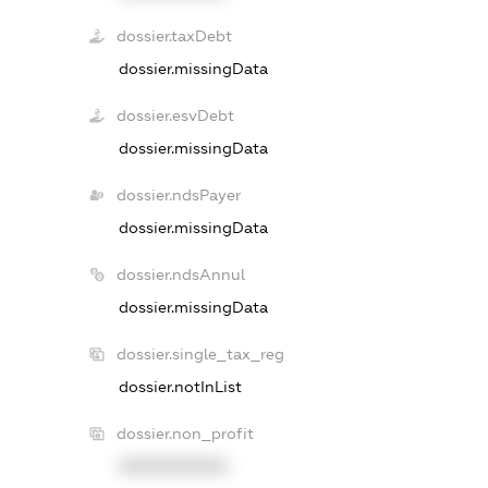
dossier.taxDebt
dossier.missingData
dossier.esvDebt
dossier.missingData
dossier.ndsPayer
dossier.missingData
dossier.ndsAnnul
dossier.missingData
dossier.single_tax_reg
dossier.notInList
dossier.non_profit
XXXXXXXXXX