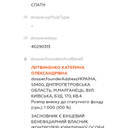
СПАТН
dossier.opfSubType:
-
dossier.edrpo:
40290313
dossier.foundersAndBenef:
ЛИТВИНЕНКО КАТЕРИНА
ОЛЕКСАНДРІВНА
dossier.founderAddress
УКРАЇНА,
53400, ДНIПРОПЕТРОВСЬКА
ОБЛАСТЬ, М.МАРГАНЕЦЬ, ВУЛ.
КИЇВСЬКА, БУД. 170, КВ.4
Розмір внеску до статутного фонду
(грн.):
1 000
(100 %)
ЗАСНОВНИК Є КІНЦЕВИЙ
БЕНЕФІЦІАРНИЙ ВЛАСНИК
(КОНТРОЛЕР) ЮРИДИЧНОЇ ОСОБИ