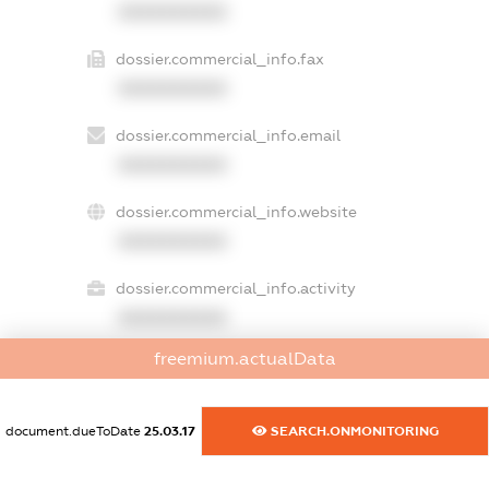
XXXXXXXXXX
dossier.commercial_info.fax
XXXXXXXXXX
dossier.commercial_info.email
XXXXXXXXXX
dossier.commercial_info.website
XXXXXXXXXX
dossier.commercial_info.activity
XXXXXXXXXX
freemium.actualData
freemium.exampleText_1
freemium.exampleText_2
document.dueToDate
25.03.17
SEARCH.ONMONITORING
freemium.anonymousPerSearch2
FREEMIUM.DETAILS