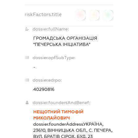
riskFactors.title
0
0
0
dossier.fullName:
ГРОМАДСЬКА ОРГАНІЗАЦІЯ
"ПЕЧЕРСЬКА ІНІЦІАТИВА"
dossier.opfSubType:
-
dossier.edrpo:
40290816
dossier.foundersAndBenef:
НЕЩОТНИЙ ТИМОФІЙ
МИКОЛАЙОВИЧ
dossier.founderAddress
УКРАЇНА,
23610, ВIННИЦЬКА ОБЛ., С. ПЕЧЕРА,
ВУЛ. БРАТІВ СІРОХ, БУД. 23