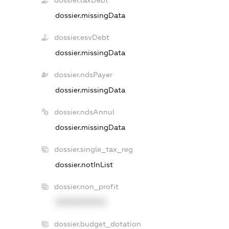
dossier.taxDebt
dossier.missingData
dossier.esvDebt
dossier.missingData
dossier.ndsPayer
dossier.missingData
dossier.ndsAnnul
dossier.missingData
dossier.single_tax_reg
dossier.notInList
dossier.non_profit
XXXXXXXXXX
dossier.budget_dotation