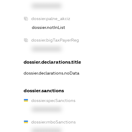
XXXXXXXXXX
dossier.palne_akciz
dossier.notInList
dossier.bigTaxPayerReg
XXXXXXXXXX
dossier.declarations.title
dossier.declarations.noData
dossier.sanctions
dossier.specSanctions
XXXXXXXXXX
dossier.rnboSanctions
XXXXXXXXXX