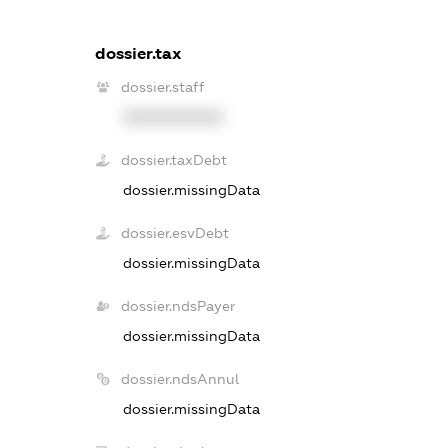
dossier.tax
dossier.staff
XXXXXXXXXX
dossier.taxDebt
dossier.missingData
dossier.esvDebt
dossier.missingData
dossier.ndsPayer
dossier.missingData
dossier.ndsAnnul
dossier.missingData