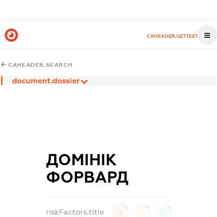
CAHEADER.GETTEST
CAHEADER.SEARCH
document.dossier
ДОМІНІК
ФОРВАРД
riskFactors.title
0
0
0