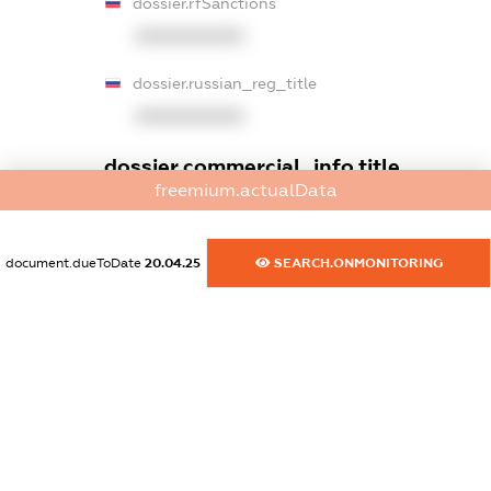
dossier.rfSanctions
XXXXXXXXXX
dossier.russian_reg_title
XXXXXXXXXX
dossier.commercial_info.title
freemium.actualData
dossier.commercial_info.postal_address
XXXXXXXXXX
document.dueToDate
20.04.25
SEARCH.ONMONITORING
dossier.commercial_info.phone
XXXXXXXXXX
dossier.commercial_info.fax
XXXXXXXXXX
dossier.commercial_info.email
XXXXXXXXXX