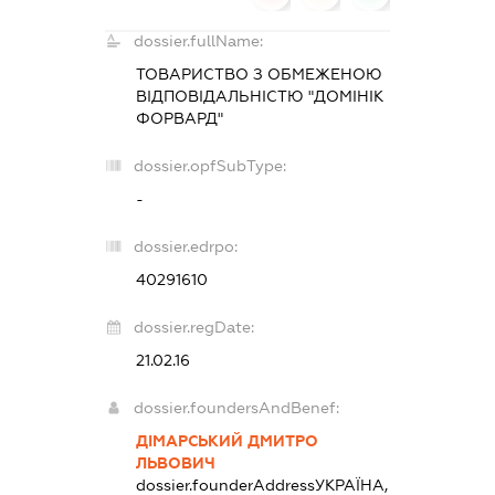
dossier.fullName:
ТОВАРИСТВО З ОБМЕЖЕНОЮ
ВІДПОВІДАЛЬНІСТЮ "ДОМІНІК
ФОРВАРД"
dossier.opfSubType:
-
dossier.edrpo:
40291610
dossier.regDate:
21.02.16
dossier.foundersAndBenef:
ДІМАРСЬКИЙ ДМИТРО
ЛЬВОВИЧ
dossier.founderAddress
УКРАЇНА,