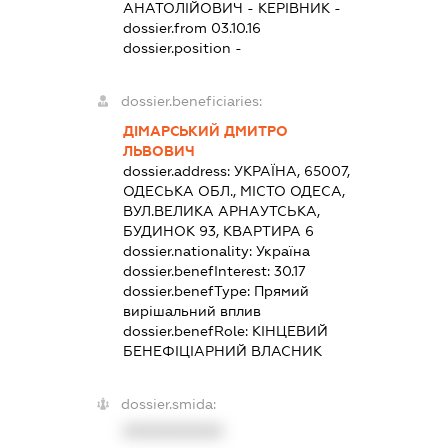
АНАТОЛІЙОВИЧ
-
КЕРІВНИК
-
dossier.from 03.10.16
dossier.position -
dossier.beneficiaries:
ДІМАРСЬКИЙ ДМИТРО
ЛЬВОВИЧ
dossier.address:
УКРАЇНА, 65007,
ОДЕСЬКА ОБЛ., МІСТО ОДЕСА,
ВУЛ.ВЕЛИКА АРНАУТСЬКА,
БУДИНОК 93, КВАРТИРА 6
dossier.nationality:
Україна
dossier.benefInterest:
30.17
dossier.benefType:
Прямий
вирішальний вплив
dossier.benefRole:
КІНЦЕВИЙ
БЕНЕФІЦІАРНИЙ ВЛАСНИК
dossier.smida:
XXXXXXXXXX