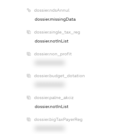
dossier.ndsAnnul
dossier.missingData
dossier.single_tax_reg
dossier.notInList
dossier.non_profit
XXXXXXXXXX
dossier.budget_dotation
XXXXXXXXXX
dossier.palne_akciz
dossier.notInList
dossier.bigTaxPayerReg
XXXXXXXXXX