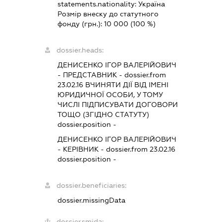
statements.nationality:
Україна
Розмір внеску до статутного
фонду (грн.):
10 000
(100 %)
dossier.heads:
ДЕНИСЕНКО ІГОР ВАЛЕРІЙОВИЧ
-
ПРЕДСТАВНИК
- dossier.from
23.02.16
ВЧИНЯТИ ДІЇ ВІД ІМЕНІ
ЮРИДИЧНОЇ ОСОБИ, У ТОМУ
ЧИСЛІ ПІДПИСУВАТИ ДОГОВОРИ
ТОЩО (ЗГІДНО СТАТУТУ)
dossier.position -
ДЕНИСЕНКО ІГОР ВАЛЕРІЙОВИЧ
-
КЕРІВНИК
- dossier.from 23.02.16
dossier.position -
dossier.beneficiaries:
dossier.missingData
dossier.smida: