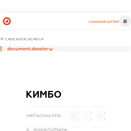
CAHEADER.GETTEST
CAHEADER.SEARCH
document.dossier
КИМБО
riskFactors.title
0
0
0
dossier.fullName: