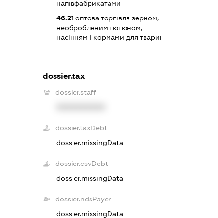
напівфабрикатами
46.21
оптова торгівля зерном,
необробленим тютюном,
насінням і кормами для тварин
dossier.tax
dossier.staff
XXXXXXXXXX
dossier.taxDebt
dossier.missingData
dossier.esvDebt
dossier.missingData
dossier.ndsPayer
dossier.missingData