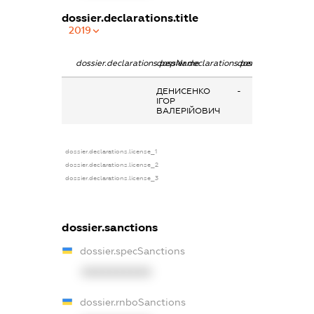
dossier.declarations.title
2019
dossier.declarations.pepName
dossier.declarations.personName
dossier.declaratio
ДЕНИСЕНКО
-
ІГОР
ВАЛЕРІЙОВИЧ
dossier.declarations.license_1
dossier.declarations.license_2
dossier.declarations.license_3
dossier.sanctions
dossier.specSanctions
XXXXXXXXXX
dossier.rnboSanctions