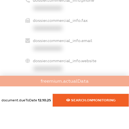
dossier.commercial_info.phone
XXXXXXXXXX
dossier.commercial_info.fax
XXXXXXXXXX
dossier.commercial_info.email
XXXXXXXXXX
dossier.commercial_info.website
XXXXXXXXXX
dossier.commercial_info.activity
freemium.actualData
XXXXXXXXXX
document.dueToDate
12.10.25
SEARCH.ONMONITORING
freemium.exampleText_1
freemium.exampleText_2
freemium.anonymousPerSearch2