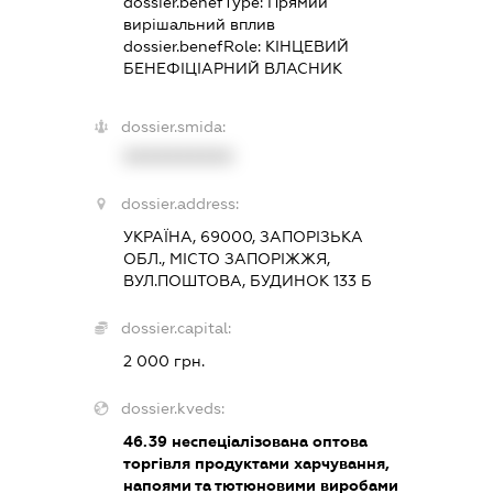
dossier.benefType:
Прямий
вирішальний вплив
dossier.benefRole:
КІНЦЕВИЙ
БЕНЕФІЦІАРНИЙ ВЛАСНИК
dossier.smida:
XXXXXXXXXX
dossier.address:
УКРАЇНА, 69000, ЗАПОРІЗЬКА
ОБЛ., МІСТО ЗАПОРІЖЖЯ,
ВУЛ.ПОШТОВА, БУДИНОК 133 Б
dossier.capital:
2 000 грн.
dossier.kveds:
46.39
неспеціалізована оптова
торгівля продуктами харчування,
напоями та тютюновими виробами