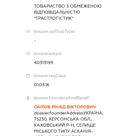
ТОВАРИСТВО З ОБМЕЖЕНОЮ
ВІДПОВІДАЛЬНІСТЮ
"ТРАСТЛОГІСТИК"
dossier.opfSubType:
-
dossier.edrpo:
40313199
dossier.regDate:
01.03.16
dossier.foundersAndBenef:
САІТОВ РІНАД ВІКТОРОВИЧ
dossier.founderAddress
УКРАЇНА,
75230, ХЕРСОНСЬКА ОБЛ.,
КАХОВСЬКИЙ Р-Н, СЕЛИЩЕ
МІСЬКОГО ТИПУ АСКАНІЯ-