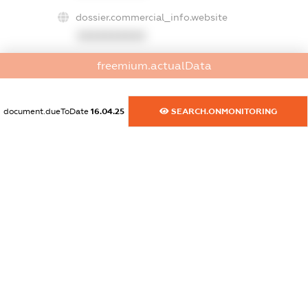
dossier.commercial_info.website
XXXXXXXXXX
freemium.actualData
dossier.commercial_info.activity
XXXXXXXXXX
document.dueToDate
16.04.25
SEARCH.ONMONITORING
freemium.exampleText_1
freemium.exampleText_2
freemium.anonymousPerSearch2
FREEMIUM.DETAILS
FREEMIUM.REGISTER