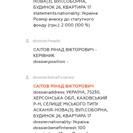
НОВА(З), ВУЛ.СОБОРНА,
БУДИНОК 26, КВАРТИРА 17
statements.nationality:
Україна
Розмір внеску до статутного
фонду (грн.):
2 000
(100 %)
dossier.heads:
САІТОВ РІНАД ВІКТОРОВИЧ
-
КЕРІВНИК
dossier.position -
dossier.beneficiaries:
САІТОВ РІНАД ВІКТОРОВИЧ
dossier.address:
УКРАЇНА, 75230,
ХЕРСОНСЬКА ОБЛ., КАХОВСЬКИЙ
Р-Н, СЕЛИЩЕ МІСЬКОГО ТИПУ
АСКАНІЯ-НОВА(З), ВУЛ.СОБОРНА,
БУДИНОК 26, КВАРТИРА 17
dossier.nationality:
Україна
dossier.benefInterest:
100