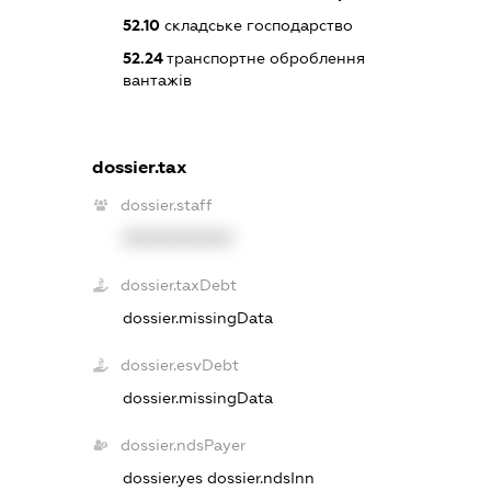
52.10
складське господарство
52.24
транспортне оброблення
вантажів
dossier.tax
dossier.staff
XXXXXXXXXX
dossier.taxDebt
dossier.missingData
dossier.esvDebt
dossier.missingData
dossier.ndsPayer
dossier.yes
dossier.ndsInn