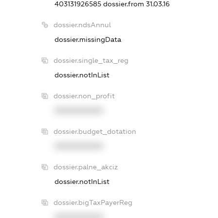
403131926585
dossier.from 31.03.16
dossier.ndsAnnul
dossier.missingData
dossier.single_tax_reg
dossier.notInList
dossier.non_profit
XXXXXXXXXX
dossier.budget_dotation
XXXXXXXXXX
dossier.palne_akciz
dossier.notInList
dossier.bigTaxPayerReg
XXXXXXXXXX