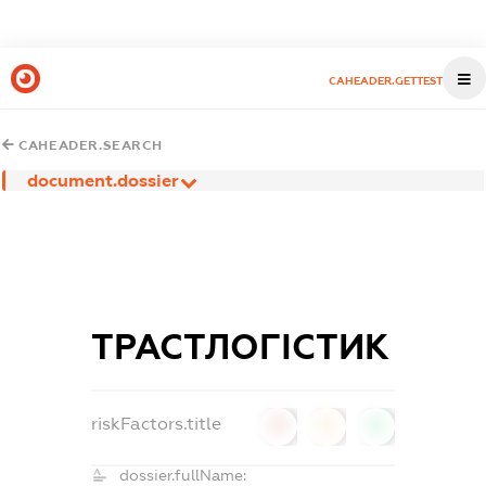
CAHEADER.GETTEST
CAHEADER.SEARCH
document.dossier
ТРАСТЛОГІСТИК
riskFactors.title
0
0
0
dossier.fullName: