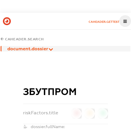
CAHEADER.GETTEST
CAHEADER.SEARCH
document.dossier
ЗБУТПРОМ
riskFactors.title
0
0
0
dossier.fullName: