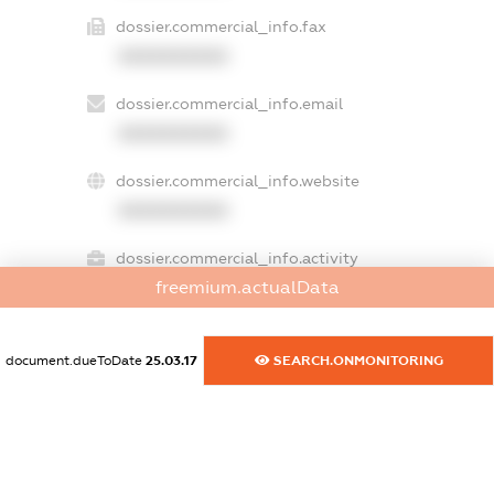
dossier.commercial_info.fax
XXXXXXXXXX
dossier.commercial_info.email
XXXXXXXXXX
dossier.commercial_info.website
XXXXXXXXXX
dossier.commercial_info.activity
freemium.actualData
XXXXXXXXXX
document.dueToDate
25.03.17
SEARCH.ONMONITORING
freemium.exampleText_1
freemium.exampleText_2
freemium.anonymousPerSearch2
FREEMIUM.DETAILS
FREEMIUM.REGISTER