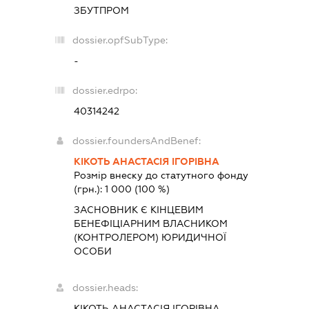
ЗБУТПРОМ
dossier.opfSubType:
-
dossier.edrpo:
40314242
dossier.foundersAndBenef:
КІКОТЬ АНАСТАСІЯ ІГОРІВНА
Розмір внеску до статутного фонду
(грн.):
1 000
(100 %)
ЗАСНОВНИК Є КІНЦЕВИМ
БЕНЕФІЦІАРНИМ ВЛАСНИКОМ
(КОНТРОЛЕРОМ) ЮРИДИЧНОЇ
ОСОБИ
dossier.heads:
КІКОТЬ АНАСТАСІЯ ІГОРІВНА
-