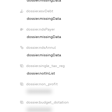
dossier.missingData
dossier.esvDebt
dossier.missingData
dossier.ndsPayer
dossier.missingData
dossier.ndsAnnul
dossier.missingData
dossier.single_tax_reg
dossier.notInList
dossier.non_profit
XXXXXXXXXX
dossier.budget_dotation
XXXXXXXXXX