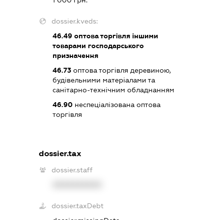
dossier.kveds:
46.49
оптова торгівля іншими
товарами господарського
призначення
46.73
оптова торгівля деревиною,
будівельними матеріалами та
санітарно-технічним обладнанням
46.90
неспеціалізована оптова
торгівля
dossier.tax
dossier.staff
XXXXXXXXXX
dossier.taxDebt