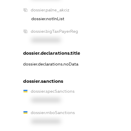
dossier.palne_akciz
dossier.notInList
dossier.bigTaxPayerReg
XXXXXXXXXX
dossier.declarations.title
dossier.declarations.noData
dossier.sanctions
dossier.specSanctions
XXXXXXXXXX
dossier.rnboSanctions
XXXXXXXXXX