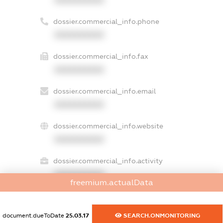
dossier.commercial_info.phone
XXXXXXXXXX
dossier.commercial_info.fax
XXXXXXXXXX
dossier.commercial_info.email
XXXXXXXXXX
dossier.commercial_info.website
XXXXXXXXXX
dossier.commercial_info.activity
XXXXXXXXXX
freemium.actualData
document.dueToDate
25.03.17
SEARCH.ONMONITORING
freemium.exampleText_1