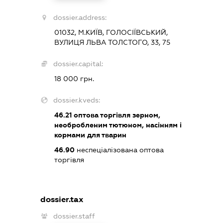
dossier.address:
01032, М.КИЇВ, ГОЛОСІЇВСЬКИЙ,
ВУЛИЦЯ ЛЬВА ТОЛСТОГО, 33, 75
dossier.capital:
18 000 грн.
dossier.kveds:
46.21
оптова торгівля зерном,
необробленим тютюном, насінням і
кормами для тварин
46.90
неспеціалізована оптова
торгівля
dossier.tax
dossier.staff