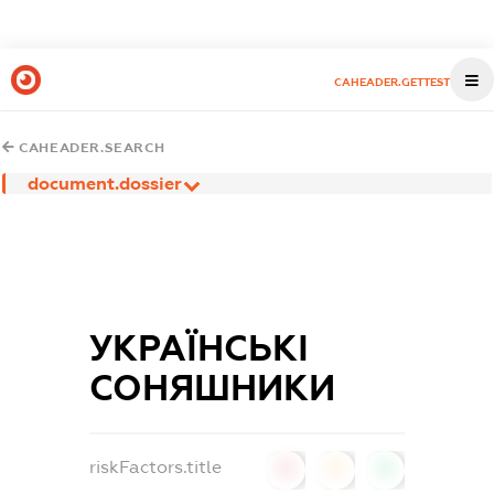
CAHEADER.GETTEST
CAHEADER.SEARCH
document.dossier
УКРАЇНСЬКІ
СОНЯШНИКИ
riskFactors.title
0
0
0