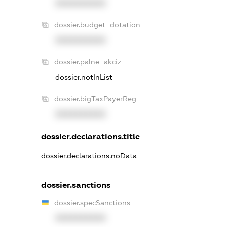
XXXXXXXXXX
dossier.budget_dotation
XXXXXXXXXX
dossier.palne_akciz
dossier.notInList
dossier.bigTaxPayerReg
XXXXXXXXXX
dossier.declarations.title
dossier.declarations.noData
dossier.sanctions
dossier.specSanctions
XXXXXXXXXX