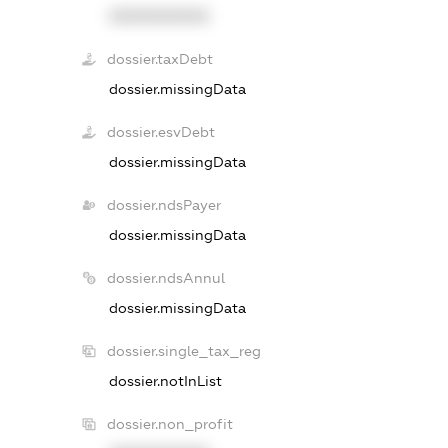
XXXXXXXXXX
dossier.taxDebt
dossier.missingData
dossier.esvDebt
dossier.missingData
dossier.ndsPayer
dossier.missingData
dossier.ndsAnnul
dossier.missingData
dossier.single_tax_reg
dossier.notInList
dossier.non_profit