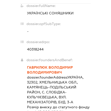
dossier.fullName:
УКРАЇНСЬКІ СОНЯШНИКИ
dossier.opfSubType:
-
dossier.edrpo:
40318244
dossier.foundersAndBenef:
ГАВРИЛЮК ВОЛОДИМИР
ВОЛОДИМИРОВИЧ
dossier.founderAddress
УКРАЇНА,
32302, ХМЕЛЬНИЦЬКА ОБЛ.,
КАМ'ЯНЕЦЬ-ПОДIЛЬСЬКИЙ
РАЙОН, С. СЛОБІДКА-
КУЛЬЧІЄВЕЦЬКА, ВУЛ.
МЕХАНІЗАТОРІВ, БУД. 3-А
Розмір внеску до статутного фонду