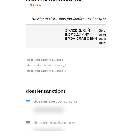
2018
dossier.declarations.pepName
dossier.declarations.personName
dossier.declaratio
ЗАЛЕВСЬКИЙ
Заробітна плата
ВОЛОДИМИР
отримана за
БРОНІСЛАВОВИЧ
основним місцем
роботи
dossier.declarations.license_1
dossier.declarations.license_2
dossier.declarations.license_3
dossier.sanctions
dossier.specSanctions
XXXXXXXXXX
dossier.rnboSanctions