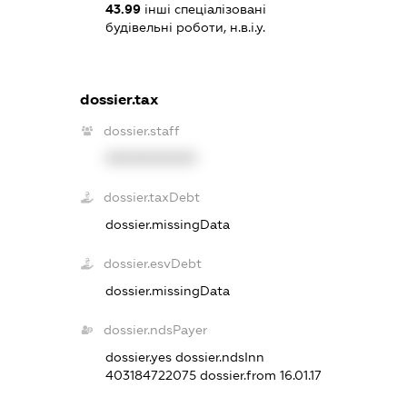
43.99
інші спеціалізовані
будівельні роботи, н.в.і.у.
dossier.tax
dossier.staff
XXXXXXXXXX
dossier.taxDebt
dossier.missingData
dossier.esvDebt
dossier.missingData
dossier.ndsPayer
dossier.yes
dossier.ndsInn
403184722075
dossier.from 16.01.17