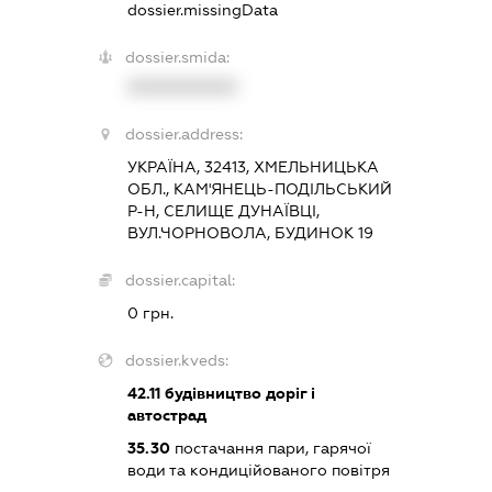
dossier.missingData
dossier.smida:
XXXXXXXXXX
dossier.address:
УКРАЇНА, 32413, ХМЕЛЬНИЦЬКА
ОБЛ., КАМ'ЯНЕЦЬ-ПОДІЛЬСЬКИЙ
Р-Н, СЕЛИЩЕ ДУНАЇВЦІ,
ВУЛ.ЧОРНОВОЛА, БУДИНОК 19
dossier.capital:
0 грн.
dossier.kveds:
42.11
будівництво доріг і
автострад
35.30
постачання пари, гарячої
води та кондиційованого повітря