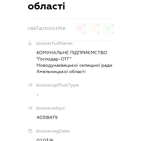
області
riskFactors.title
0
0
0
dossier.fullName:
КОМУНАЛЬНЕ ПІДПРИЄМСТВО
"Господар-ОТГ"
Новодунаєвецької селищної ради
Хмельницької області
dossier.opfSubType:
-
dossier.edrpo:
40318479
dossier.regDate:
02.03.16