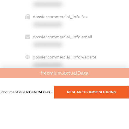
XXXXXXXXXX
dossier.commercial_info.fax
XXXXXXXXXX
dossier.commercial_info.email
XXXXXXXXXX
dossier.commercial_info.website
XXXXXXXXXX
freemium.actualData
dossier.commercial_info.activity
XXXXXXXXXX
document.dueToDate
24.09.25
SEARCH.ONMONITORING
freemium.exampleText_1
freemium.exampleText_2
freemium.anonymousPerSearch2