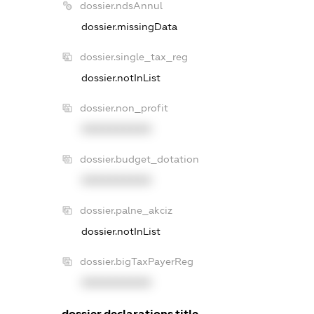
dossier.ndsAnnul
dossier.missingData
dossier.single_tax_reg
dossier.notInList
dossier.non_profit
XXXXXXXXXX
dossier.budget_dotation
XXXXXXXXXX
dossier.palne_akciz
dossier.notInList
dossier.bigTaxPayerReg
XXXXXXXXXX
dossier.declarations.title