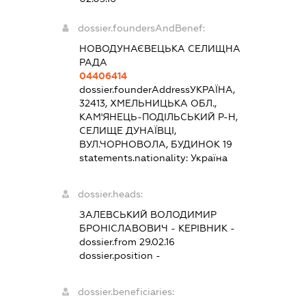
dossier.foundersAndBenef:
НОВОДУНАЄВЕЦЬКА СЕЛИЩНА
РАДА
04406414
dossier.founderAddress
УКРАЇНА,
32413, ХМЕЛЬНИЦЬКА ОБЛ.,
КАМ'ЯНЕЦЬ-ПОДІЛЬСЬКИЙ Р-Н,
СЕЛИЩЕ ДУНАЇВЦІ,
ВУЛ.ЧОРНОВОЛА, БУДИНОК 19
statements.nationality:
Україна
dossier.heads:
ЗАЛЕВСЬКИЙ ВОЛОДИМИР
БРОНІСЛАВОВИЧ
-
КЕРІВНИК
-
dossier.from 29.02.16
dossier.position -
dossier.beneficiaries: