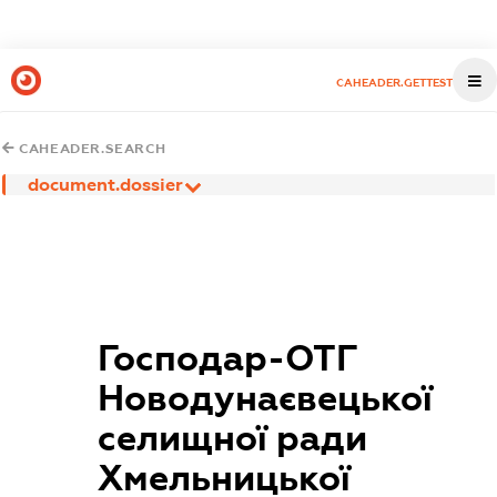
CAHEADER.GETTEST
CAHEADER.SEARCH
document.dossier
Господар-ОТГ
Новодунаєвецької
селищної ради
Хмельницької