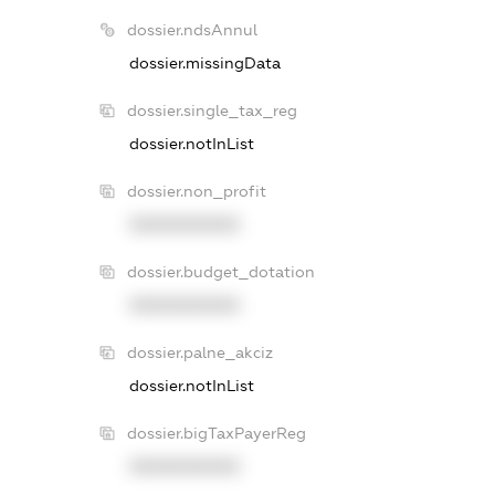
dossier.ndsAnnul
dossier.missingData
dossier.single_tax_reg
dossier.notInList
dossier.non_profit
XXXXXXXXXX
dossier.budget_dotation
XXXXXXXXXX
dossier.palne_akciz
dossier.notInList
dossier.bigTaxPayerReg
XXXXXXXXXX