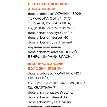
НІКІТЕНКО ОЛЕКСАНДР
АНАТОЛІЙОВИЧ
dossier.address:
УКРАЇНА, 18029,
ЧЕРКАСЬКА ОБЛ., МІСТО
ЧЕРКАСИ, ВУЛ.ГАГАРІНА,
БУДИНОК 39, КВАРТИРА 125
dossier.nationality:
Україна
dossier.benefInterest:
40
dossier.benefType:
Прямий
вирішальний вплив
dossier.benefRole:
КІНЦЕВИЙ
БЕНЕФІЦІАРНИЙ ВЛАСНИК
ІВАНЧИКОВ АНДРІЙ
ВОЛОДИМИРОВИЧ
dossier.address:
УКРАЇНА, 04107,
МІСТО КИЇВ,
ВУЛ.БАГГОВУТІВСЬКА, БУДИНОК
36, КВАРТИРА 71
dossier.nationality:
Україна
dossier.benefInterest:
60
dossier.benefType:
Прямий
вирішальний вплив