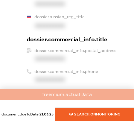
XXXXXXXXXX
dossier.russian_reg_title
XXXXXXXXXX
dossier.commercial_info.title
dossier.commercial_info.postal_address
XXXXXXXXXX
dossier.commercial_info.phone
XXXXXXXXXX
dossier.commercial_info.fax
freemium.actualData
XXXXXXXXXX
dossier.commercial_info.email
document.dueToDate
21.03.25
SEARCH.ONMONITORING
XXXXXXXXXX