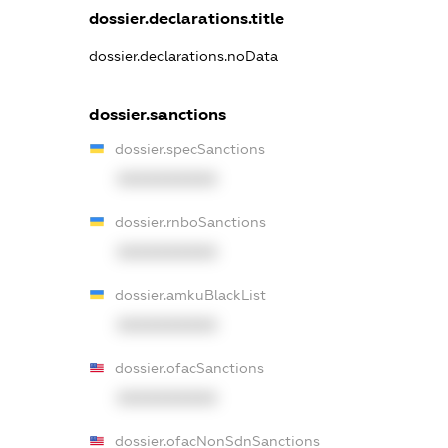
dossier.declarations.title
dossier.declarations.noData
dossier.sanctions
dossier.specSanctions
XXXXXXXXXX
dossier.rnboSanctions
XXXXXXXXXX
dossier.amkuBlackList
XXXXXXXXXX
dossier.ofacSanctions
XXXXXXXXXX
dossier.ofacNonSdnSanctions