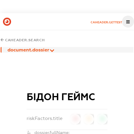
CAHEADER.GETTEST
CAHEADER.SEARCH
document.dossier
БІДОН ГЕЙМС
riskFactors.title
0
0
0
dossier.fullName: