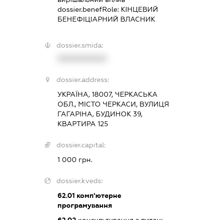
dossier.benefRole:
КІНЦЕВИЙ
БЕНЕФІЦІАРНИЙ ВЛАСНИК
dossier.smida:
XXXXXXXXXX
dossier.address:
УКРАЇНА, 18007, ЧЕРКАСЬКА
ОБЛ., МІСТО ЧЕРКАСИ, ВУЛИЦЯ
ГАГАРІНА, БУДИНОК 39,
КВАРТИРА 125
dossier.capital:
1 000 грн.
dossier.kveds:
62.01
комп'ютерне
програмування
62.02
консультування з питань