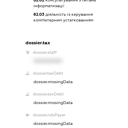
інформатизації
62.03
діяльність із керування
комп'ютерним устаткованням
dossier.tax
dossier.staff
XXXXXXXXXX
dossier.taxDebt
dossier.missingData
dossier.esvDebt
dossier.missingData
dossier.ndsPayer
dossier.missingData