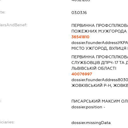
te:
03.03.16
dersAndBenef:
ПЕРВИННА ПРОФСПІЛКОВА
ПОЖЕЖНИХ М.УЖГОРОДА
36541810
dossier.founderAddress
УКРА
МІСТО УЖГОРОД, ВУЛИЦЯ
ПЕРВИННА ПРОФСПІЛКОВА
СЛУЖБОВЦІВ ДПРЧ-17 ТА Д
ЛЬВІВСЬКІЙ ОБЛАСТІ
40076997
dossier.founderAddress
8030
ЖОВКІВСЬКИЙ Р-Н, ЖОВКВА
:
ПИСАРСЬКИЙ МАКСИМ ОЛ
dossier.position -
ciaries:
dossier.missingData