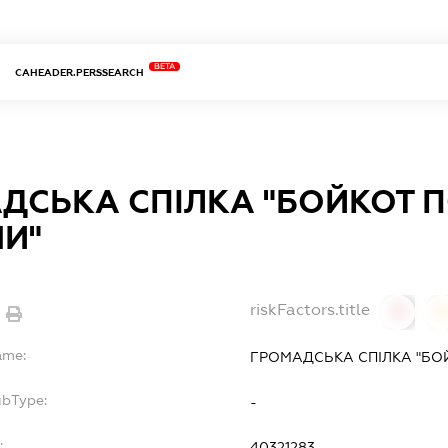
BETA
CAHEADER.PERSSEARCH
ДСЬКА СПІЛКА "БОЙКОТ
НИ"
riskFactors.title
0
ame:
ГРОМАДСЬКА СПІЛКА "БО
ubType:
-
:
40321283