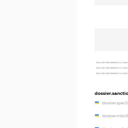
dossier.declarations.lice
dossier.declarations.lice
dossier.declarations.lice
dossier.sancti
dossier.spec
dossier.rnbo