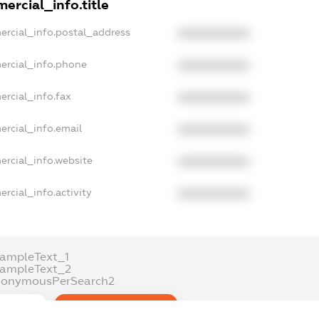
ercial_info.title
ercial_info.postal_address
XXXXXXXXXX
ercial_info.phone
XXXXXXXXXX
ercial_info.fax
XXXXXXXXXX
ercial_info.email
XXXXXXXXXX
ercial_info.website
XXXXXXXXXX
rcial_info.activity
XXXXXXXXXX
ampleText_1
xampleText_2
nonymousPerSearch2
DETAILS
FREEMIUM.REGISTER