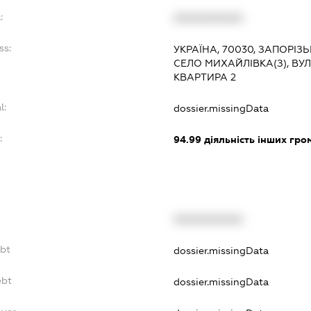
:
XXXXXXXXXX
ss:
УКРАЇНА, 70030, ЗАПОРІЗ
СЕЛО МИХАЙЛІВКА(З), ВУ
КВАРТИРА 2
l:
dossier.missingData
:
94.99
діяльність інших грома
XXXXXXXXXX
ebt
dossier.missingData
ebt
dossier.missingData