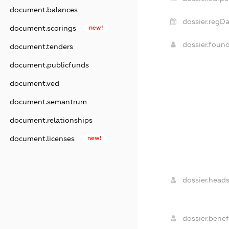
document.balances
dossier.regDa
document.scorings
new!
dossier.foun
document.tenders
document.publicfunds
document.ved
document.semantrum
document.relationships
document.licenses
new!
dossier.heads
dossier.benefi