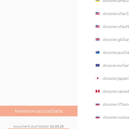
dossier.amku
dossier.ofac
dossier.ofa
dossier.gbSa
dossier.ausS
dossier.euSa
dossier.japa
dossier.cana
dossier.rfSan
freemium.actualData
dossier.russi
document.dueToDate
22.03.25