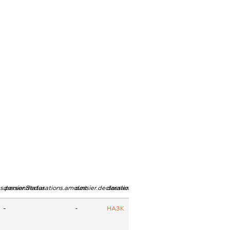
ns.personStatus
dossier.declarations.amount
dossier.declarations.currency
dossier.declarations.source
-
-
НАЗК