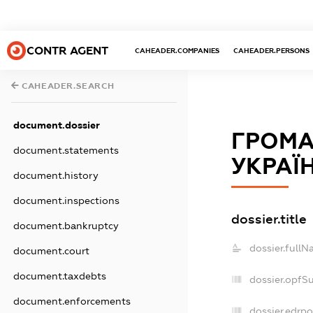
CONTR AGENT
CAHEADER.COMPANIES
CAHEADER.PERSONS
CAHEADER.SEARCH
document.dossier
ГРОМА
document.statements
УКРАЇ
document.history
document.inspections
dossier.title
document.bankruptcy
dossier.fullN
document.court
document.taxdebts
dossier.opfS
document.enforcements
dossier.edrpo