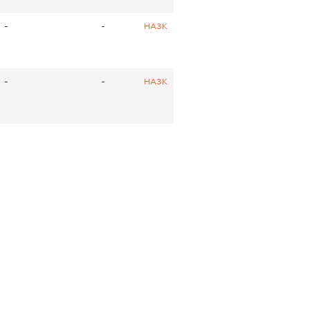
-
-
НАЗК
-
-
НАЗК