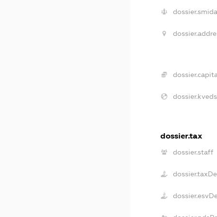
dossier.smida
dossier.addre
dossier.capita
dossier.kveds
dossier.tax
dossier.staff
dossier.taxD
dossier.esvD