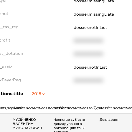
ayer
dossier.missingData
nnul
dossier.missingData
e_tax_reg
dossier.notInList
rofit
XXXXXXXXXX
et_dotation
XXXXXXXXXX
_akciz
dossier.notInList
axPayerReg
XXXXXXXXXX
tions.title
2018
tions.pepName
dossier.declarations.personName
dossier.declarations.relType
dossier.declaratio
МУСІЙЧЕНКО
Членство суб’єкта
Декларант
ВАЛЕНТИН
декларування в
МИКОЛАЙОВИЧ
організаціях та їх