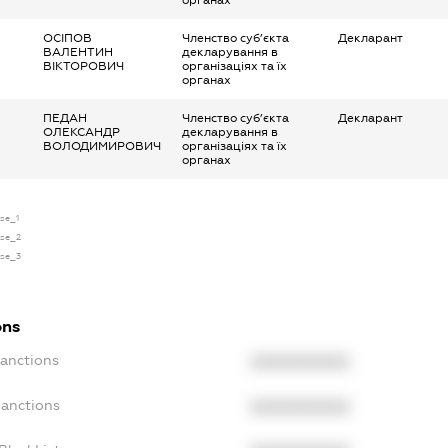
органах
ОСІПОВ
Членство суб’єкта
Декларант
ВАЛЕНТИН
декларування в
ВІКТОРОВИЧ
організаціях та їх
органах
ПЕДАН
Членство суб’єкта
Декларант
ОЛЕКСАНДР
декларування в
ВОЛОДИМИРОВИЧ
організаціях та їх
органах
nse_1
nse_2
nse_3
ons
Sanctions
XXXXXXXXXX
Sanctions
XXXXXXXXXX