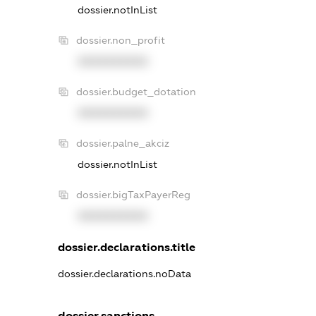
dossier.notInList
dossier.non_profit
XXXXXXXXXX
dossier.budget_dotation
XXXXXXXXXX
dossier.palne_akciz
dossier.notInList
dossier.bigTaxPayerReg
XXXXXXXXXX
dossier.declarations.title
dossier.declarations.noData
dossier.sanctions