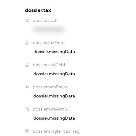
dossier.tax
dossier.staff
XXXXXXXXXX
dossier.taxDebt
dossier.missingData
dossier.esvDebt
dossier.missingData
dossier.ndsPayer
dossier.missingData
dossier.ndsAnnul
dossier.missingData
dossier.single_tax_reg