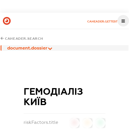
CAHEADER.GETTEST
CAHEADER.SEARCH
document.dossier
ГЕМОДІАЛІЗ
КИЇВ
riskFactors.title
0
0
0