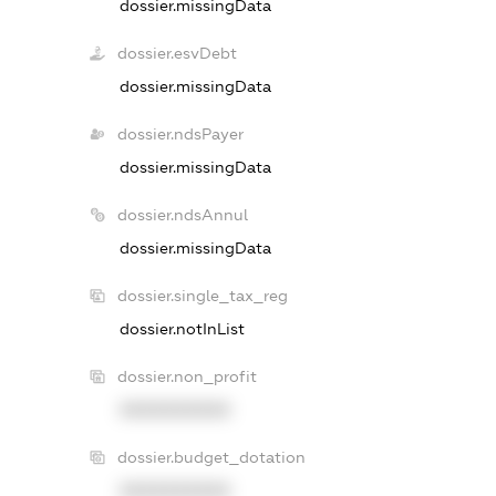
dossier.missingData
dossier.esvDebt
dossier.missingData
dossier.ndsPayer
dossier.missingData
dossier.ndsAnnul
dossier.missingData
dossier.single_tax_reg
dossier.notInList
dossier.non_profit
XXXXXXXXXX
dossier.budget_dotation
XXXXXXXXXX