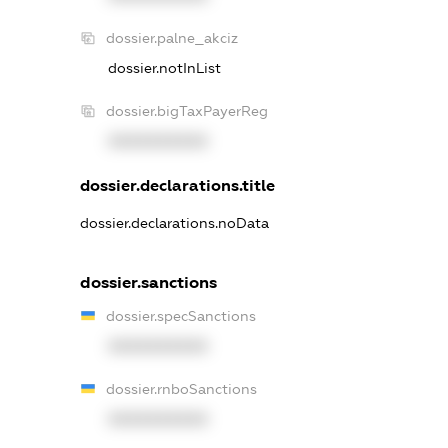
dossier.palne_akciz
dossier.notInList
dossier.bigTaxPayerReg
XXXXXXXXXX
dossier.declarations.title
dossier.declarations.noData
dossier.sanctions
dossier.specSanctions
XXXXXXXXXX
dossier.rnboSanctions
XXXXXXXXXX