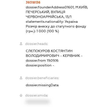
39318136
dossier.founderAddress
01601, М.КИЇВ,
ПЕЧЕРСЬКИЙ, ВУЛИЦЯ
ЧЕРВОНОАРМІЙСЬКА, 13/1
statements.nationality:
Україна
Розмір внеску до статутного фонду
(грн.):
1 000
(100 %)
dossier.heads:
СЛЄПОКУРОВ КОСТЯНТИН
ВОЛОДИМИРОВИЧ
-
КЕРІВНИК
-
dossier.from 19.09.16
dossier.position -
dossier.beneficiaries:
dossier.missingData
dossier.smida:
XXXXXXXXXX