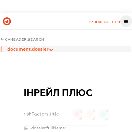
CAHEADER.GETTEST
CAHEADER.SEARCH
document.dossier
ІНРЕЙЛ ПЛЮС
riskFactors.title
0
0
0
dossier.fullName: