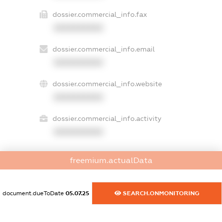
dossier.commercial_info.fax
XXXXXXXXXX
dossier.commercial_info.email
XXXXXXXXXX
dossier.commercial_info.website
XXXXXXXXXX
dossier.commercial_info.activity
XXXXXXXXXX
freemium.actualData
freemium.exampleText_1
freemium.exampleText_2
freemium.anonymousPerSearch2
document.dueToDate
05.07.25
SEARCH.ONMONITORING
FREEMIUM.DETAILS