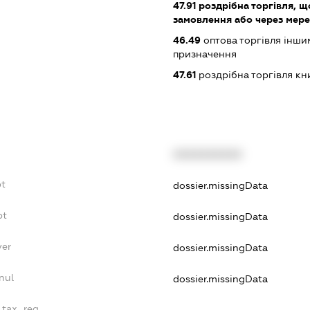
47.91
роздрібна торгівля, щ
замовлення або через мере
46.49
оптова торгівля інши
призначення
47.61
роздрібна торгівля кн
XXXXXXXXXX
bt
dossier.missingData
bt
dossier.missingData
yer
dossier.missingData
nul
dossier.missingData
_tax_reg