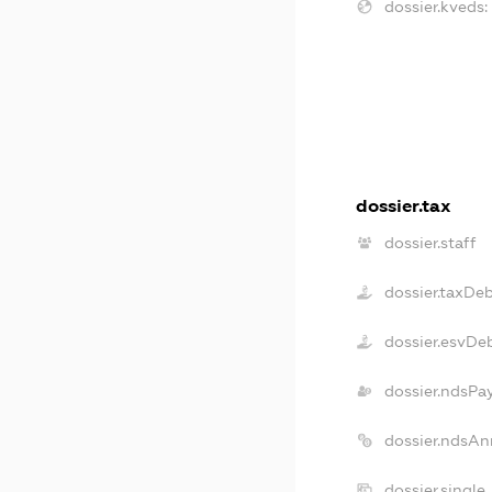
dossier.kveds:
dossier.tax
dossier.staff
dossier.taxDe
dossier.esvDe
dossier.ndsPa
dossier.ndsAn
dossier.single