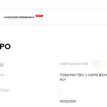
BETA
CAHEADER.PERSSEARCH
 РО
riskFactors.title
0
0
me:
ТОВАРИСТВО З ОБМЕЖЕНО
РО"
bType:
-
40322334