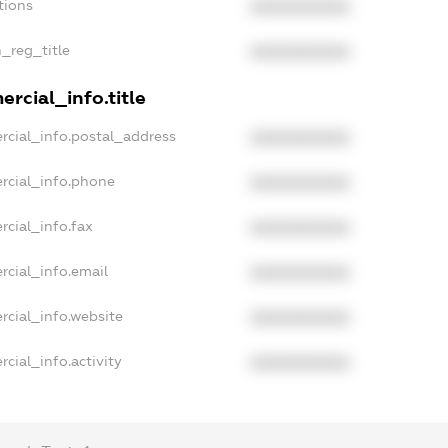
tions
XXXXXXXXXX
n_reg_title
XXXXXXXXXX
rcial_info.title
rcial_info.postal_address
XXXXXXXXXX
rcial_info.phone
XXXXXXXXXX
rcial_info.fax
XXXXXXXXXX
rcial_info.email
XXXXXXXXXX
rcial_info.website
XXXXXXXXXX
cial_info.activity
XXXXXXXXXX