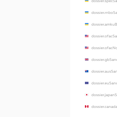
dossier.specS
dossier.rnboS
dossier.amkuB
dossier.ofacS
dossier.ofac
dossier.gbSan
dossier.ausSa
dossier.euSan
dossier.japan
dossier.canad