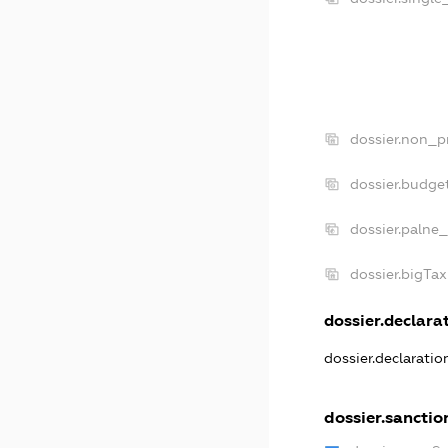
dossier.non_pr
dossier.budge
dossier.palne_
dossier.bigTa
dossier.declarat
dossier.declarati
dossier.sanctio