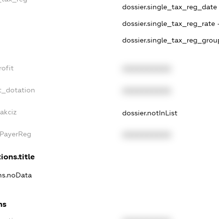
dossier.single_tax_reg_date 
dossier.single_tax_reg_rate 
dossier.single_tax_reg_grou
ofit
XXXXXXXXXX
t_dotation
XXXXXXXXXX
akciz
dossier.notInList
xPayerReg
XXXXXXXXXX
ions.title
ons.noData
ns