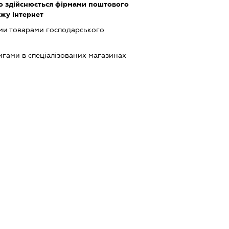
о здійснюється фірмами поштового
жу інтернет
ми товарами господарського
игами в спеціалізованих магазинах