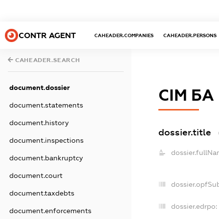
CONTR AGENT
CAHEADER.COMPANIES
CAHEADER.PERSONS
CAHEADER.SEARCH
document.dossier
СІМ БА
document.statements
document.history
dossier.title
document.inspections
dossier.fullNa
document.bankruptcy
document.court
dossier.opfSu
document.taxdebts
dossier.edrpo:
document.enforcements