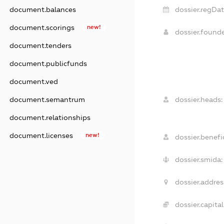
document.balances
dossier.regDat
document.scorings
new!
dossier.found
document.tenders
document.publicfunds
document.ved
document.semantrum
dossier.heads:
document.relationships
document.licenses
new!
dossier.benefic
dossier.smida:
dossier.addres
dossier.capital