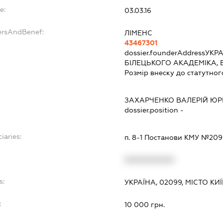
e:
03.03.16
ersAndBenef:
ЛІМЕНС
43467301
dossier.founderAddress
УКРА
БІЛЕЦЬКОГО АКАДЕМІКА, 
Розмір внеску до статутног
ЗАХАРЧЕНКО ВАЛЕРІЙ ЮР
dossier.position -
iaries:
п. 8-1 Постанови КМУ №209 
XXXXXXXXXX
s:
УКРАЇНА, 02099, МІСТО КИ
:
10 000 грн.