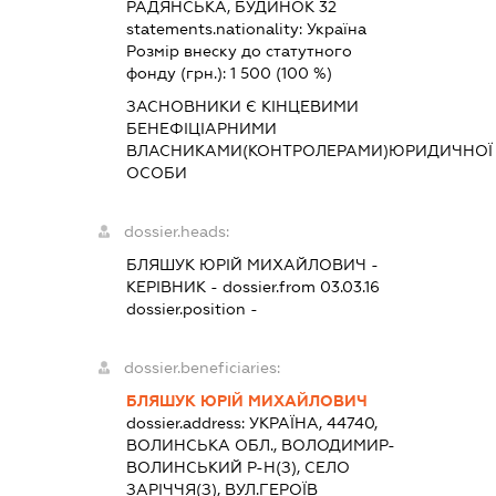
РАДЯНСЬКА, БУДИНОК 32
statements.nationality:
Україна
Розмір внеску до статутного
фонду (грн.):
1 500
(100 %)
ЗАСНОВНИКИ Є КІНЦЕВИМИ
БЕНЕФІЦІАРНИМИ
ВЛАСНИКАМИ(КОНТРОЛЕРАМИ)ЮРИДИЧНОЇ
ОСОБИ
dossier.heads:
БЛЯШУК ЮРІЙ МИХАЙЛОВИЧ
-
КЕРІВНИК
- dossier.from 03.03.16
dossier.position -
dossier.beneficiaries:
БЛЯШУК ЮРІЙ МИХАЙЛОВИЧ
dossier.address:
УКРАЇНА, 44740,
ВОЛИНСЬКА ОБЛ., ВОЛОДИМИР-
ВОЛИНСЬКИЙ Р-Н(З), СЕЛО
ЗАРІЧЧЯ(З), ВУЛ.ГЕРОЇВ