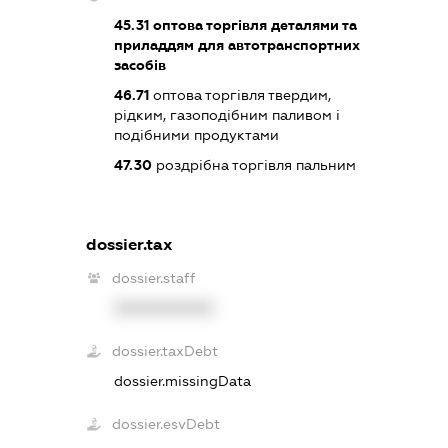
45.31
оптова торгівля деталями та
приладдям для автотранспортних
засобів
46.71
оптова торгівля твердим,
рідким, газоподібним паливом і
подібними продуктами
47.30
роздрібна торгівля пальним
dossier.tax
dossier.staff
XXXXXXXXXX
dossier.taxDebt
dossier.missingData
dossier.esvDebt