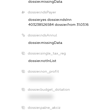
dossier.missingData
dossier.ndsPayer
dossier.yes
dossier.ndsInn
403238526584
dossier.from 31.03.16
dossier.ndsAnnul
dossier.missingData
dossier.single_tax_reg
dossier.notInList
dossier.non_profit
XXXXXXXXXX
dossier.budget_dotation
XXXXXXXXXX
dossier.palne_akciz