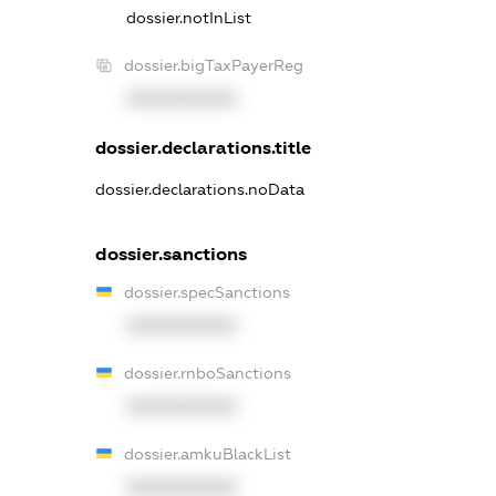
dossier.notInList
dossier.bigTaxPayerReg
XXXXXXXXXX
dossier.declarations.title
dossier.declarations.noData
dossier.sanctions
dossier.specSanctions
XXXXXXXXXX
dossier.rnboSanctions
XXXXXXXXXX
dossier.amkuBlackList
XXXXXXXXXX