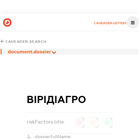
CAHEADER.GETTEST
CAHEADER.SEARCH
document.dossier
ВІРІДІАГРО
riskFactors.title
0
0
0
dossier.fullName: