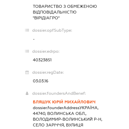
ТОВАРИСТВО З ОБМЕЖЕНОЮ
ВІДПОВІДАЛЬНІСТЮ
"ВІРІДІАГРО"
dossier.opfSubType:
-
dossier.edrpo:
40323851
dossier.regDate:
03.03.16
dossier.foundersAndBenef:
БЛЯШУК ЮРІЙ МИХАЙЛОВИЧ
dossier.founderAddress
УКРАЇНА,
44740, ВОЛИНСЬКА ОБЛ.,
ВОЛОДИМИР-ВОЛИНСЬКИЙ Р-Н,
СЕЛО ЗАРІЧЧЯ, ВУЛИЦЯ