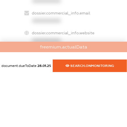
XXXXXXXXXX
dossier.commercial_info.email
XXXXXXXXXX
dossier.commercial_info.website
XXXXXXXXXX
freemium.actualData
dossier.commercial_info.activity
XXXXXXXXXX
document.dueToDate
28.01.25
SEARCH.ONMONITORING
freemium.exampleText_1
freemium.exampleText_2
freemium.anonymousPerSearch2
FREEMIUM.DETAILS
FREEMIUM.REGISTER