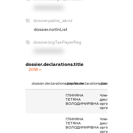
XXXXXXXXXX
dossier.palne_akciz
dossier.notInList
dossier.bigTaxPayerReg
XXXXXXXXXX
dossier.declarations.title
2018
dossier.declarations.pepName
dossier.declarations.personName
dossier.declaration
ГЛИНЯНА
Членство суб’єкта
ТЕТЯНА
декларування в
ВОЛОДИМИРІВНА
організаціях та їх
органах
ГЛИНЯНА
Членство суб’єкта
ТЕТЯНА
декларування в
ВОЛОДИМИРІВНА
організаціях та їх
органах