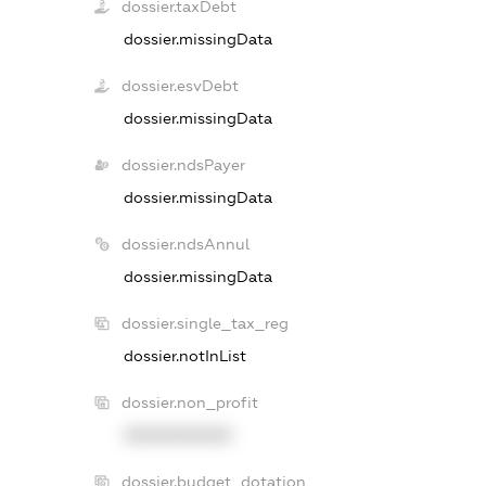
dossier.taxDebt
dossier.missingData
dossier.esvDebt
dossier.missingData
dossier.ndsPayer
dossier.missingData
dossier.ndsAnnul
dossier.missingData
dossier.single_tax_reg
dossier.notInList
dossier.non_profit
XXXXXXXXXX
dossier.budget_dotation