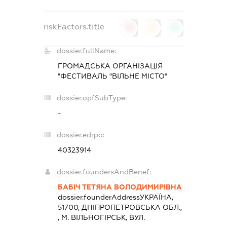
riskFactors.title
0
0
0
dossier.fullName:
ГРОМАДСЬКА ОРГАНІЗАЦІЯ
"ФЕСТИВАЛЬ "ВІЛЬНЕ МІСТО"
dossier.opfSubType:
-
dossier.edrpo:
40323914
dossier.foundersAndBenef:
БАБІЧ ТЕТЯНА ВОЛОДИМИРІВНА
dossier.founderAddress
УКРАЇНА,
51700, ДНIПРОПЕТРОВСЬКА ОБЛ.,
, М. ВІЛЬНОГІРСЬК, ВУЛ.