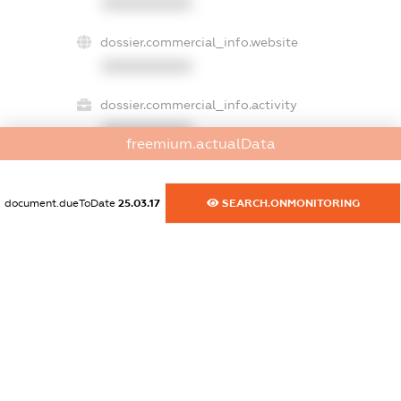
XXXXXXXXXX
dossier.commercial_info.website
XXXXXXXXXX
dossier.commercial_info.activity
XXXXXXXXXX
freemium.actualData
document.dueToDate
25.03.17
SEARCH.ONMONITORING
freemium.exampleText_1
freemium.exampleText_2
freemium.anonymousPerSearch2
FREEMIUM.DETAILS
FREEMIUM.REGISTER