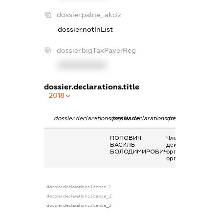
dossier.palne_akciz
dossier.notInList
dossier.bigTaxPayerReg
XXXXXXXXXX
dossier.declarations.title
2018
dossier.declarations.pepName
dossier.declarations.personName
dossier.declaratio
ПОПОВИЧ
Членство суб’єкта
ВАСИЛЬ
декларування в
ВОЛОДИМИРОВИЧ
організаціях та їх
органах
dossier.declarations.license_1
dossier.declarations.license_2
dossier.declarations.license_3