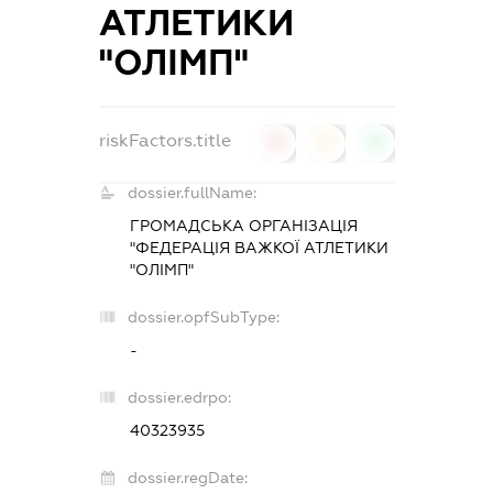
АТЛЕТИКИ
"ОЛІМП"
riskFactors.title
0
0
0
dossier.fullName:
ГРОМАДСЬКА ОРГАНІЗАЦІЯ
"ФЕДЕРАЦІЯ ВАЖКОЇ АТЛЕТИКИ
"ОЛІМП"
dossier.opfSubType:
-
dossier.edrpo:
40323935
dossier.regDate: