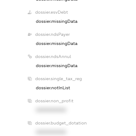
dossier.esvDebt
dossier.missingData
dossier.ndsPayer
dossier.missingData
dossier.ndsAnnul
dossier.missingData
dossier.single_tax_reg
dossier.notInList
dossier.non_profit
XXXXXXXXXX
dossier.budget_dotation
XXXXXXXXXX