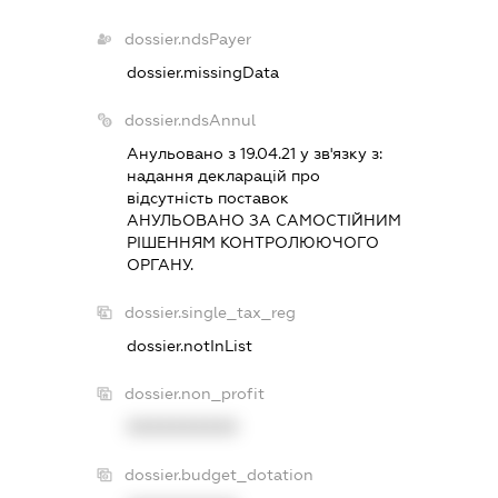
dossier.ndsPayer
dossier.missingData
dossier.ndsAnnul
Анульовано з 19.04.21 у зв'язку з:
надання декларацiй про
вiдсутнiсть поставок
АНУЛЬОВАНО ЗА САМОСТIЙНИМ
РIШЕННЯМ КОНТРОЛЮЮЧОГО
ОРГАНУ.
dossier.single_tax_reg
dossier.notInList
dossier.non_profit
XXXXXXXXXX
dossier.budget_dotation