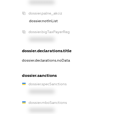
XXXXXXXXXX
dossier.palne_akciz
dossier.notInList
dossier.bigTaxPayerReg
XXXXXXXXXX
dossier.declarations.title
dossier.declarations.noData
dossier.sanctions
dossier.specSanctions
XXXXXXXXXX
dossier.rnboSanctions
XXXXXXXXXX