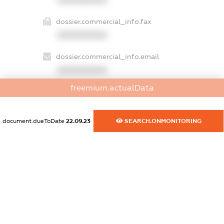
dossier.commercial_info.fax
XXXXXXXXXX
dossier.commercial_info.email
XXXXXXXXXX
freemium.actualData
dossier.commercial_info.website
XXXXXXXXXX
document.dueToDate
22.09.23
SEARCH.ONMONITORING
dossier.commercial_info.activity
XXXXXXXXXX
freemium.exampleText_1
freemium.exampleText_2
freemium.anonymousPerSearch2
FREEMIUM.DETAILS