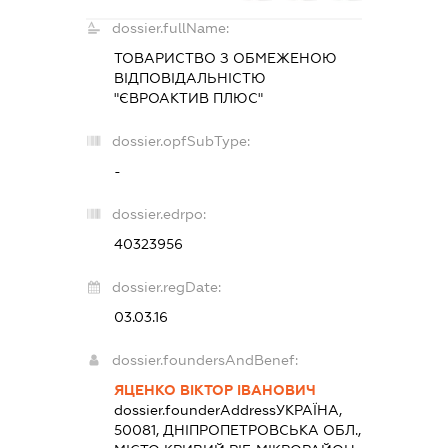
dossier.fullName:
ТОВАРИСТВО З ОБМЕЖЕНОЮ
ВІДПОВІДАЛЬНІСТЮ
"ЄВРОАКТИВ ПЛЮС"
dossier.opfSubType:
-
dossier.edrpo:
40323956
dossier.regDate:
03.03.16
dossier.foundersAndBenef:
ЯЦЕНКО ВІКТОР ІВАНОВИЧ
dossier.founderAddress
УКРАЇНА,
50081, ДНІПРОПЕТРОВСЬКА ОБЛ.,