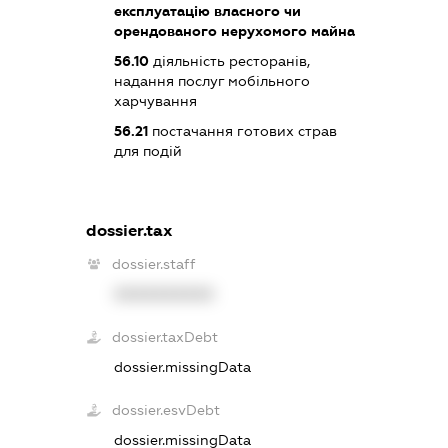
експлуатацію власного чи
орендованого нерухомого майна
56.10
діяльність ресторанів,
надання послуг мобільного
харчування
56.21
постачання готових страв
для подій
dossier.tax
dossier.staff
XXXXXXXXXX
dossier.taxDebt
dossier.missingData
dossier.esvDebt
dossier.missingData