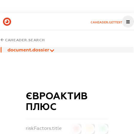
CAHEADER.GETTEST
CAHEADER.SEARCH
document.dossier
ЄВРОАКТИВ
ПЛЮС
riskFactors.title
0
0
0