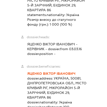
МІСТО КРИВИЙ РІГ, МІКРОРАЙОН
5-Й ЗАРЧНИЙ, БУДИНОК 29,
КВАРТИРА 86
statements.nationality:
Україна
Розмір внеску до статутного
фонду (грн.):
1 000
(100 %)
dossier.heads:
ЯЦЕНКО ВІКТОР ІВАНОВИЧ
-
КЕРІВНИК
- dossier.from 03.03.16
dossier.position -
dossier.beneficiaries:
ЯЦЕНКО ВІКТОР ІВАНОВИЧ
dossier.address:
УКРАЇНА, 50081,
ДНІПРОПЕТРОВСЬКА ОБЛ., МІСТО
КРИВИЙ РІГ, МІКРОРАЙОН 5-Й
ЗАРІЧНИЙ, БУДИНОК 29,
КВАРТИРА 86
dossier.nationality:
Україна
dossier.benefInterest:
100