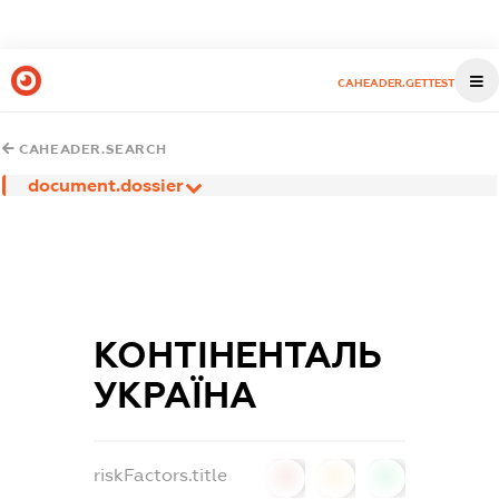
CAHEADER.GETTEST
CAHEADER.SEARCH
document.dossier
КОНТІНЕНТАЛЬ
УКРАЇНА
riskFactors.title
0
0
0