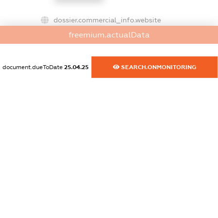
dossier.commercial_info.website
XXXXXXXXXX
freemium.actualData
dossier.commercial_info.activity
XXXXXXXXXX
document.dueToDate
25.04.25
SEARCH.ONMONITORING
freemium.exampleText_1
freemium.exampleText_2
freemium.anonymousPerSearch2
FREEMIUM.DETAILS
FREEMIUM.REGISTER