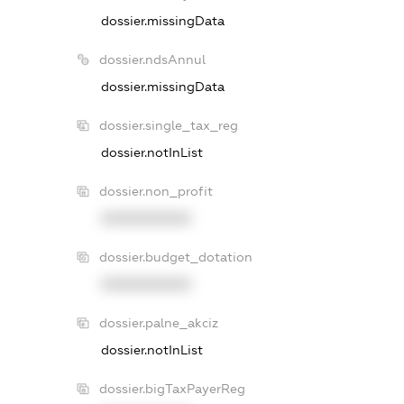
dossier.missingData
dossier.ndsAnnul
dossier.missingData
dossier.single_tax_reg
dossier.notInList
dossier.non_profit
XXXXXXXXXX
dossier.budget_dotation
XXXXXXXXXX
dossier.palne_akciz
dossier.notInList
dossier.bigTaxPayerReg