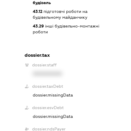
будівель
43.12
підготовчі роботи на
будівельному майданчику
43.29
інші будівельно-монтажні
роботи
dossier.tax
dossier.staff
XXXXXXXXXX
dossier.taxDebt
dossier.missingData
dossier.esvDebt
dossier.missingData
dossier.ndsPayer