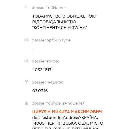
dossier.fullName:
ТОВАРИСТВО З ОБМЕЖЕНОЮ
ВІДПОВІДАЛЬНІСТЮ
"КОНТІНЕНТАЛЬ УКРАЇНА"
dossier.opfSubType:
-
dossier.edrpo:
40324813
dossier.regDate:
03.03.16
dossier.foundersAndBenef:
ЦИРУЛІН МИКИТА МАКСИМОВИЧ
dossier.founderAddress
УКРАЇНА,
14005, ЧЕРНІГІВСЬКА ОБЛ., МІСТО
ЧЕРНІГІВ, ВУЛИЦЯ П'ЯТНИЦЬКА,