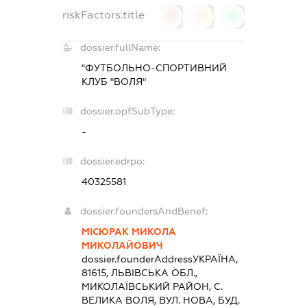
riskFactors.title
0
0
0
dossier.fullName:
"ФУТБОЛЬНО-СПОРТИВНИЙ
КЛУБ "ВОЛЯ"
dossier.opfSubType:
-
dossier.edrpo:
40325581
dossier.foundersAndBenef:
МІСЮРАК МИКОЛА
МИКОЛАЙОВИЧ
dossier.founderAddress
УКРАЇНА,
81615, ЛЬВIВСЬКА ОБЛ.,
МИКОЛАЇВСЬКИЙ РАЙОН, С.
ВЕЛИКА ВОЛЯ, ВУЛ. НОВА, БУД.