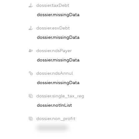
dossier.taxDebt
dossier.missingData
dossier.esvDebt
dossier.missingData
dossier.ndsPayer
dossier.missingData
dossier.ndsAnnul
dossier.missingData
dossier.single_tax_reg
dossier.notInList
dossier.non_profit
XXXXXXXXXX