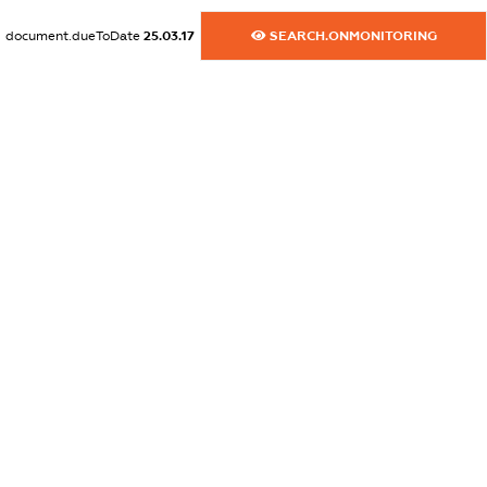
XXXXXXXXXX
document.dueToDate
25.03.17
SEARCH.ONMONITORING
dossier.commercial_info.website
XXXXXXXXXX
dossier.commercial_info.activity
XXXXXXXXXX
freemium.exampleText_1
freemium.exampleText_2
freemium.anonymousPerSearch2
FREEMIUM.DETAILS
FREEMIUM.REGISTER