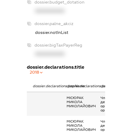
dossier.budget_dotation
XXXXXXXXXX
dossier.palne_akciz
dossier.notInList
dossier.bigTaxPayerReg
XXXXXXXXXX
dossier.declarations.title
2018
dossier.declarations.pepName
dossier.declarations.personName
dossier.declaratio
МІСЮРАК
Членство суб’єкт
МИКОЛА
декларування в
МИКОЛАЙОВИЧ
організаціях та їх
органах
МІСЮРАК
Членство суб’єкт
МИКОЛА
декларування в
МИКОЛАЙОВИЧ
організаціях та їх