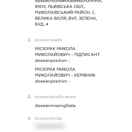
dossier.founderAddress
УКРАЇНА,
81615, ЛЬВIВСЬКА ОБЛ.,
МИКОЛАЇВСЬКИЙ РАЙОН, С.
ВЕЛИКА ВОЛЯ, ВУЛ. ЗЕЛЕНА,
БУД. 4
dossier.heads:
МІСЮРАК МИКОЛА
МИКОЛАЙОВИЧ
-
ПІДПИСАНТ
dossier.position -
МІСЮРАК МИКОЛА
МИКОЛАЙОВИЧ
-
КЕРІВНИК
dossier.position -
dossier.beneficiaries:
dossier.missingData
dossier.smida:
XXXXXXXXXX