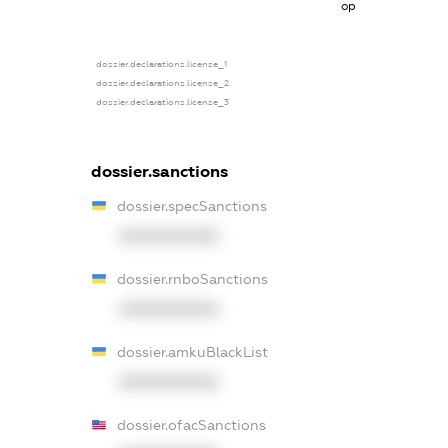
органах
dossier.declarations.license_1
dossier.declarations.license_2
dossier.declarations.license_3
dossier.sanctions
dossier.specSanctions
XXXXXXXXXX
dossier.rnboSanctions
XXXXXXXXXX
dossier.amkuBlackList
XXXXXXXXXX
dossier.ofacSanctions