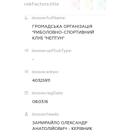
riskFactors.title
0
0
0
dossier.fullName:
ГРОМАДСЬКА ОРГАНІЗАЦІЯ
"РИБОЛОВНО-СПОРТИВНИЙ
КЛУБ "НЕПТУН"
dossier.opfSubType:
-
dossier.edrpo:
40325911
dossier.regDate:
08.03.16
dossier.heads:
ЗАМИРАЙЛО ОЛЕКСАНДР
АНАТОЛІЙОВИЧ
-
КЕРІВНИК