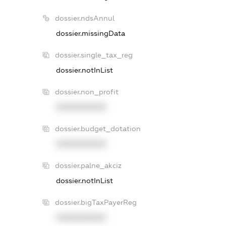
dossier.ndsAnnul
dossier.missingData
dossier.single_tax_reg
dossier.notInList
dossier.non_profit
XXXXXXXXXX
dossier.budget_dotation
XXXXXXXXXX
dossier.palne_akciz
dossier.notInList
dossier.bigTaxPayerReg
XXXXXXXXXX