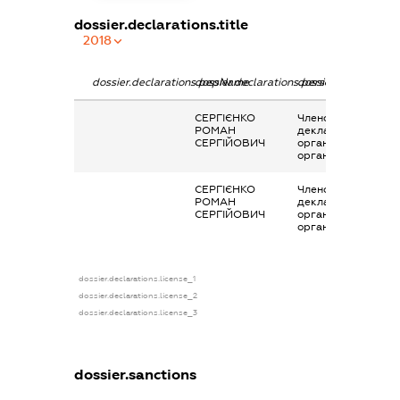
dossier.declarations.title
2018
dossier.declarations.pepName
dossier.declarations.personName
dossier.declaration
СЕРГІЄНКО
Членство суб’єкта
РОМАН
декларування в
СЕРГІЙОВИЧ
організаціях та їх
органах
СЕРГІЄНКО
Членство суб’єкта
РОМАН
декларування в
СЕРГІЙОВИЧ
організаціях та їх
органах
dossier.declarations.license_1
dossier.declarations.license_2
dossier.declarations.license_3
dossier.sanctions