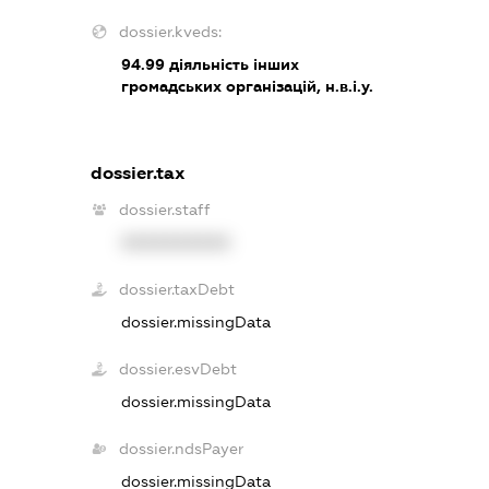
dossier.kveds:
94.99
діяльність інших
громадських організацій, н.в.і.у.
dossier.tax
dossier.staff
XXXXXXXXXX
dossier.taxDebt
dossier.missingData
dossier.esvDebt
dossier.missingData
dossier.ndsPayer
dossier.missingData