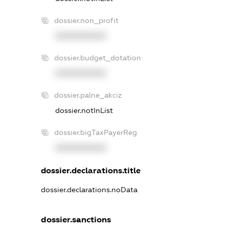
dossier.non_profit
XXXXXXXXXX
dossier.budget_dotation
XXXXXXXXXX
dossier.palne_akciz
dossier.notInList
dossier.bigTaxPayerReg
XXXXXXXXXX
dossier.declarations.title
dossier.declarations.noData
dossier.sanctions