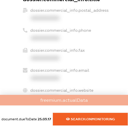
dossier.commercial_info.postal_address
XXXXXXXXXX
dossier.commercial_info.phone
XXXXXXXXXX
dossier.commercial_info.fax
XXXXXXXXXX
dossier.commercial_info.email
XXXXXXXXXX
dossier.commercial_info.website
XXXXXXXXXX
freemium.actualData
dossier.commercial_info.activity
XXXXXXXXXX
document.dueToDate
25.03.17
SEARCH.ONMONITORING