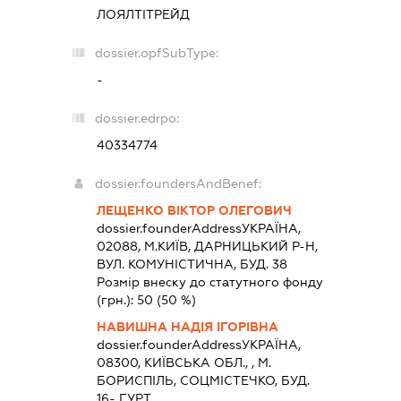
ЛОЯЛТІТРЕЙД
dossier.opfSubType:
-
dossier.edrpo:
40334774
dossier.foundersAndBenef:
ЛЕЩЕНКО ВІКТОР ОЛЕГОВИЧ
dossier.founderAddress
УКРАЇНА,
02088, М.КИЇВ, ДАРНИЦЬКИЙ Р-Н,
ВУЛ. КОМУНІСТИЧНА, БУД. 38
Розмір внеску до статутного фонду
(грн.):
50
(50 %)
НАВИШНА НАДІЯ ІГОРІВНА
dossier.founderAddress
УКРАЇНА,
08300, КИЇВСЬКА ОБЛ., , М.
БОРИСПІЛЬ, СОЦМІСТЕЧКО, БУД.
16- ГУРТ