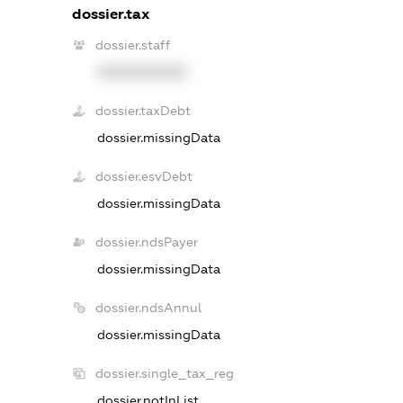
dossier.tax
dossier.staff
XXXXXXXXXX
dossier.taxDebt
dossier.missingData
dossier.esvDebt
dossier.missingData
dossier.ndsPayer
dossier.missingData
dossier.ndsAnnul
dossier.missingData
dossier.single_tax_reg
dossier.notInList