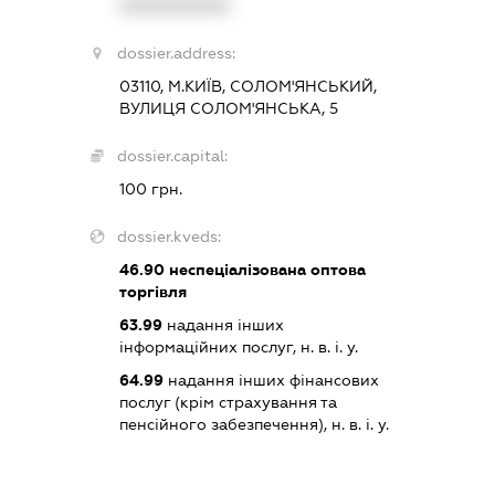
XXXXXXXXXX
dossier.address:
03110, М.КИЇВ, СОЛОМ'ЯНСЬКИЙ,
ВУЛИЦЯ СОЛОМ'ЯНСЬКА, 5
dossier.capital:
100 грн.
dossier.kveds:
46.90
неспеціалізована оптова
торгівля
63.99
надання інших
інформаційних послуг, н. в. і. у.
64.99
надання інших фінансових
послуг (крім страхування та
пенсійного забезпечення), н. в. і. у.