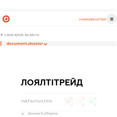
CAHEADER.GETTEST
CAHEADER.SEARCH
document.dossier
ЛОЯЛТІТРЕЙД
riskFactors.title
0
0
0
dossier.fullName: