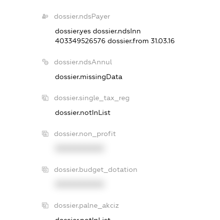
dossier.ndsPayer
dossier.yes
dossier.ndsInn
403349526576
dossier.from 31.03.16
dossier.ndsAnnul
dossier.missingData
dossier.single_tax_reg
dossier.notInList
dossier.non_profit
XXXXXXXXXX
dossier.budget_dotation
XXXXXXXXXX
dossier.palne_akciz