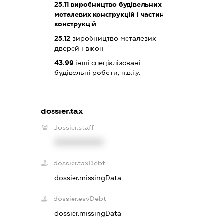
25.11
виробництво будівельних
металевих конструкцій і частин
конструкцій
25.12
виробництво металевих
дверей і вікон
43.99
інші спеціалізовані
будівельні роботи, н.в.і.у.
dossier.tax
dossier.staff
XXXXXXXXXX
dossier.taxDebt
dossier.missingData
dossier.esvDebt
dossier.missingData