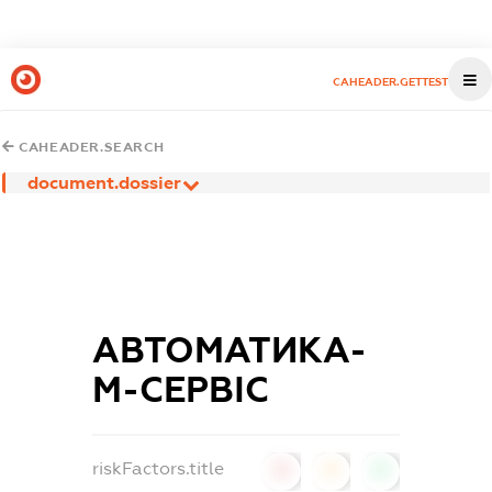
CAHEADER.GETTEST
CAHEADER.SEARCH
document.dossier
АВТОМАТИКА-
М-СЕРВІС
riskFactors.title
0
0
0