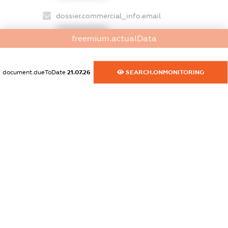
dossier.commercial_info.email
XXXXXXXXXX
freemium.actualData
dossier.commercial_info.website
XXXXXXXXXX
document.dueToDate
21.07.26
SEARCH.ONMONITORING
dossier.commercial_info.activity
XXXXXXXXXX
freemium.exampleText_1
freemium.exampleText_2
freemium.anonymousPerSearch2
FREEMIUM.DETAILS
FREEMIUM.REGISTER