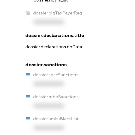
dossier.notInList
dossier.bigTaxPayerReg
XXXXXXXXXX
dossier.declarations.title
dossier.declarations.noData
dossier.sanctions
dossier.specSanctions
XXXXXXXXXX
dossier.rnboSanctions
XXXXXXXXXX
dossier.amkuBlackList
XXXXXXXXXX