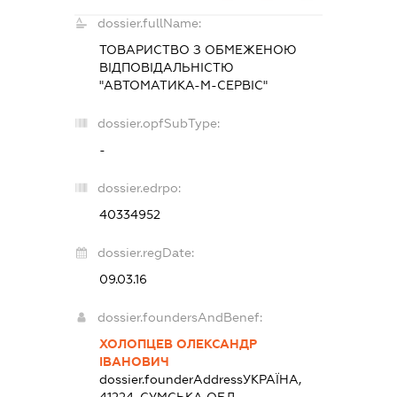
dossier.fullName:
ТОВАРИСТВО З ОБМЕЖЕНОЮ
ВІДПОВІДАЛЬНІСТЮ
"АВТОМАТИКА-М-СЕРВІС"
dossier.opfSubType:
-
dossier.edrpo:
40334952
dossier.regDate:
09.03.16
dossier.foundersAndBenef:
ХОЛОПЦЕВ ОЛЕКСАНДР
ІВАНОВИЧ
dossier.founderAddress
УКРАЇНА,
41224, СУМСЬКА ОБЛ.,