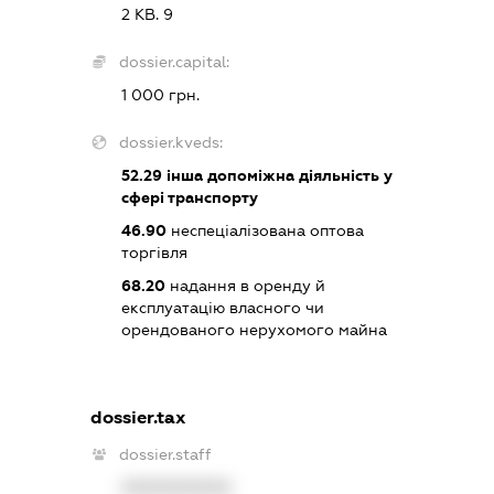
2 КВ. 9
dossier.capital:
1 000 грн.
dossier.kveds:
52.29
інша допоміжна діяльність у
сфері транспорту
46.90
неспеціалізована оптова
торгівля
68.20
надання в оренду й
експлуатацію власного чи
орендованого нерухомого майна
dossier.tax
dossier.staff
XXXXXXXXXX