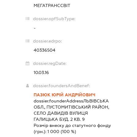
МЕГАТРАНССВІТ
dossier.opfSubType:
-
dossier.edrpo:
40336504
dossier.regDate:
10.03.16
dossier.foundersAndBenef:
ПАЗЮК ЮРІЙ АНДРІЙОВИЧ
dossier.founderAddress
ЛЬВІВСЬКА
ОБЛ., ПУСТОМИТІВСЬКИЙ РАЙОН,
СЕЛО ДАВИДІВ ВУЛИЦЯ
ГАЛИЦЬКА БУД. 2 КВ. 9
Розмір внеску до статутного фонду
(грн.):
1 000
(100 %)