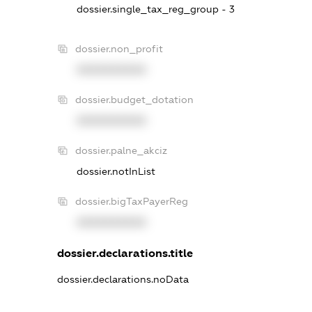
dossier.single_tax_reg_group - 3
dossier.non_profit
XXXXXXXXXX
dossier.budget_dotation
XXXXXXXXXX
dossier.palne_akciz
dossier.notInList
dossier.bigTaxPayerReg
XXXXXXXXXX
dossier.declarations.title
dossier.declarations.noData