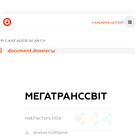
CAHEADER.GETTEST
CAHEADER.SEARCH
document.dossier
МЕГАТРАНССВІТ
riskFactors.title
0
0
0
dossier.fullName: