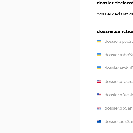
dossier.declarat
dossier.declarati
dossier.sanctio
dossier.specS
dossier.rnboS
dossier.amkuB
dossier.ofacS
dossier.ofac
dossier.gbSan
dossier.ausSa