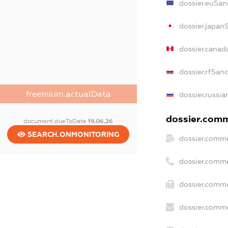
dossier.euSan
dossier.japan
dossier.canad
dossier.rfSan
freemium.actualData
dossier.russia
dossier.comme
document.dueToDate
19.06.26
SEARCH.ONMONITORING
dossier.comme
dossier.comme
dossier.comme
dossier.comme