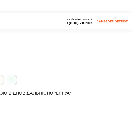
caHeader.contact
CAHEADER.GETTEST
0 (800) 210 102
0
0
Ю ВІДПОВІДАЛЬНІСТЮ "ЕКТ.УА"