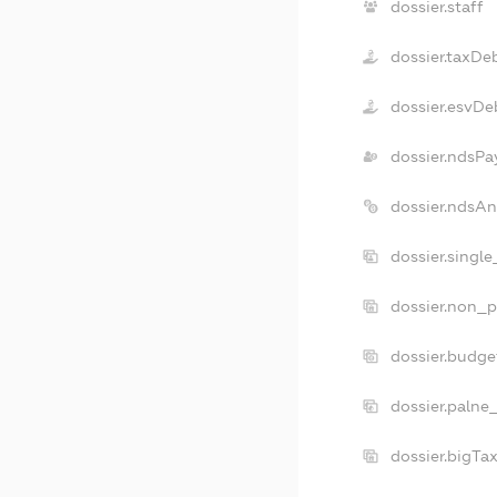
dossier.staff
dossier.taxDe
dossier.esvDe
dossier.ndsPa
dossier.ndsA
dossier.singl
dossier.non_p
dossier.budg
dossier.palne
dossier.bigTa