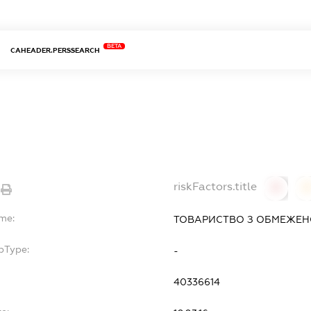
BETA
CAHEADER.PERSSEARCH
riskFactors.title
0
ame:
ТОВАРИСТВО З ОБМЕЖЕНО
bType:
-
40336614