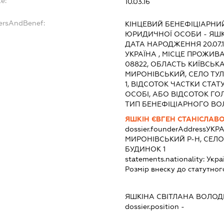
e:
10.03.16
dersAndBenef:
КІНЦЕВИЙ БЕНЕФІЦІАРНИ
ЮРИДИЧНОЇ ОСОБИ - ЯШК
ДАТА НАРОДЖЕННЯ 20.07.
УКРАЇНА , МІСЦЕ ПРОЖИВ
08822, ОБЛАСТЬ КИЇВСЬК
МИРОНІВСЬКИЙ, СЕЛО ТУЛ
1, ВІДСОТОК ЧАСТКИ СТА
ОСОБІ, АБО ВІДСОТОК ГО
ТИП БЕНЕФІЦІАРНОГО ВО
ЯШКІН ЄВГЕН СТАНІСЛАВ
dossier.founderAddress
УКРА
МИРОНІВСЬКИЙ Р-Н, СЕЛО
БУДИНОК 1
statements.nationality:
Укра
Розмір внеску до статутног
ЯШКІНА СВІТЛАНА ВОЛО
dossier.position -