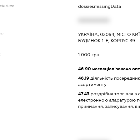
ciaries:
dossier.missingData
XXXXXXXXXX
s:
УКРАЇНА, 02094, МІСТО К
БУДИНОК 1-Е, КОРПУС 39
:
1 000 грн.
46.90
неспеціалізована опт
46.19
діяльність посередник
асортименту
47.43
роздрібна торгівля в 
електронною апаратурою п
приймання, записування, в