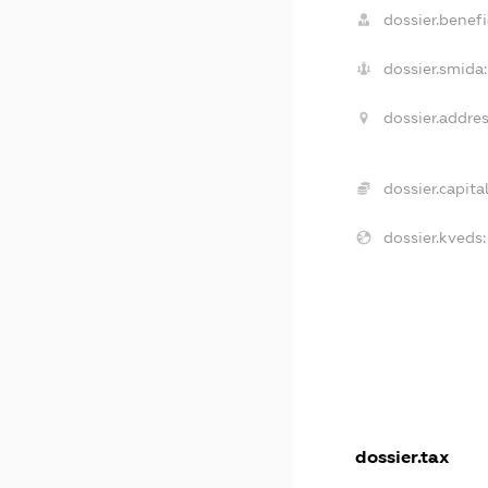
dossier.benefi
dossier.smida:
dossier.addres
dossier.capital
dossier.kveds:
dossier.tax