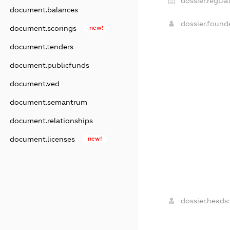
dossier.regDat
document.balances
dossier.foun
document.scorings
new!
document.tenders
document.publicfunds
document.ved
document.semantrum
document.relationships
document.licenses
new!
dossier.heads: