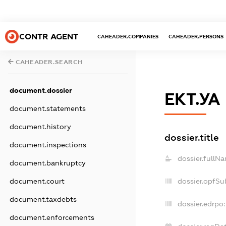
CONTR AGENT
CAHEADER.COMPANIES
CAHEADER.PERSONS
CAHEADER.SEARCH
document.dossier
ЕКТ.УА
document.statements
document.history
dossier.title
document.inspections
dossier.fullN
document.bankruptcy
document.court
dossier.opfSu
document.taxdebts
dossier.edrpo:
document.enforcements