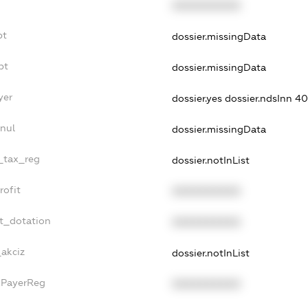
XXXXXXXXXX
bt
dossier.missingData
bt
dossier.missingData
yer
dossier.yes
dossier.ndsInn 
nnul
dossier.missingData
e_tax_reg
dossier.notInList
rofit
XXXXXXXXXX
et_dotation
XXXXXXXXXX
_akciz
dossier.notInList
xPayerReg
XXXXXXXXXX