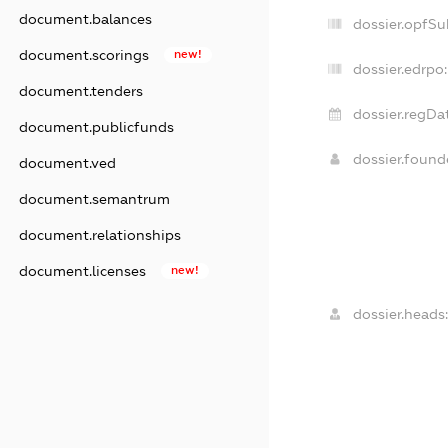
document.balances
dossier.opfSu
document.scorings
new!
dossier.edrpo:
document.tenders
dossier.regDa
document.publicfunds
dossier.foun
document.ved
document.semantrum
document.relationships
document.licenses
new!
dossier.heads: