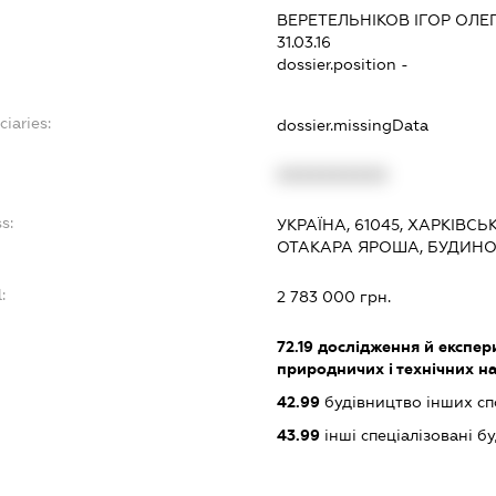
ВЕРЕТЕЛЬНІКОВ ІГОР ОЛЕ
31.03.16
dossier.position -
ciaries:
dossier.missingData
XXXXXXXXXX
s:
УКРАЇНА, 61045, ХАРКІВСЬ
ОТАКАРА ЯРОША, БУДИНО
:
2 783 000 грн.
72.19
дослідження й експери
природничих і технічних н
42.99
будівництво інших спор
43.99
інші спеціалізовані буд