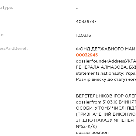
bType:
-
40336737
te:
10.03.16
dersAndBenef:
ФОНД ДЕРЖАВНОГО МАЙН
00032945
dossier.founderAddress
УКРА
ГЕНЕРАЛА АЛМАЗОВА, БУ
statements.nationality:
Укра
Розмір внеску до статутног
ВЕРЕТЕЛЬНІКОВ ІГОР ОЛЕ
dossier.from 31.03.16
ВЧИНЯТИ
ОСОБИ, У ТОМУ ЧИСЛІ П
(ПРИЗНАЧЕНИЙ ВИКОНУЮ
ЗГІДНО НАКАЗУ МІНЕНЕРГО
№52-К/К)
dossier.position -