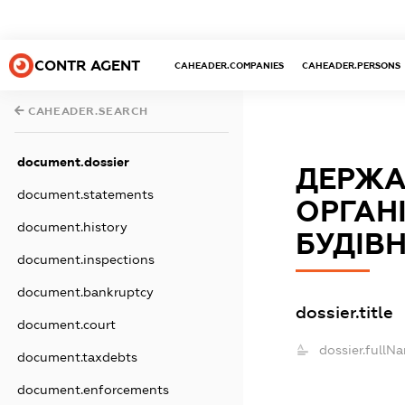
CONTR AGENT
CAHEADER.COMPANIES
CAHEADER.PERSONS
CAHEADER.SEARCH
document.dossier
ДЕРЖА
document.statements
ОРГАНІ
document.history
БУДІВ
document.inspections
document.bankruptcy
dossier.title
document.court
dossier.fullN
document.taxdebts
document.enforcements