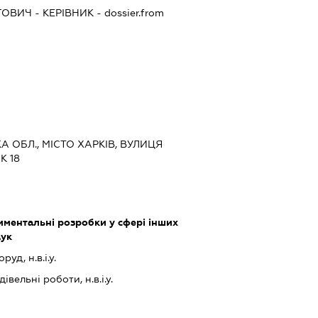
ГОВИЧ
-
КЕРІВНИК
- dossier.from
КА ОБЛ., МІСТО ХАРКІВ, ВУЛИЦЯ
К 18
ментальні розробки у сфері інших
аук
уд, н.в.і.у.
івельні роботи, н.в.і.у.