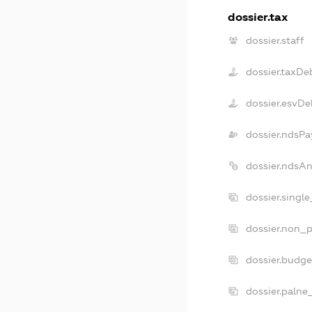
dossier.tax
dossier.staff
dossier.taxDe
dossier.esvDe
dossier.ndsPa
dossier.ndsA
dossier.singl
dossier.non_p
dossier.budg
dossier.palne