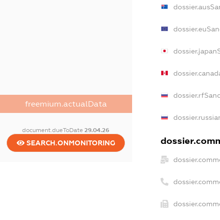
dossier.ausSa
dossier.euSan
dossier.japan
dossier.canad
dossier.rfSan
freemium.actualData
dossier.russia
document.dueToDate
29.04.26
dossier.comme
SEARCH.ONMONITORING
dossier.comme
dossier.comm
dossier.comme