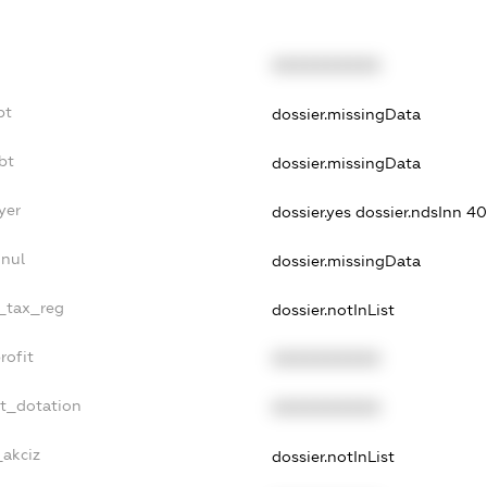
XXXXXXXXXX
bt
dossier.missingData
bt
dossier.missingData
yer
dossier.yes
dossier.ndsInn 
nnul
dossier.missingData
e_tax_reg
dossier.notInList
rofit
XXXXXXXXXX
et_dotation
XXXXXXXXXX
_akciz
dossier.notInList