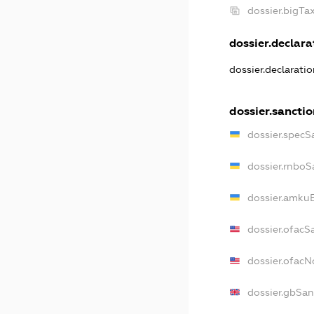
dossier.bigT
dossier.declarat
dossier.declarati
dossier.sanctio
dossier.specS
dossier.rnboS
dossier.amkuB
dossier.ofacS
dossier.ofac
dossier.gbSan