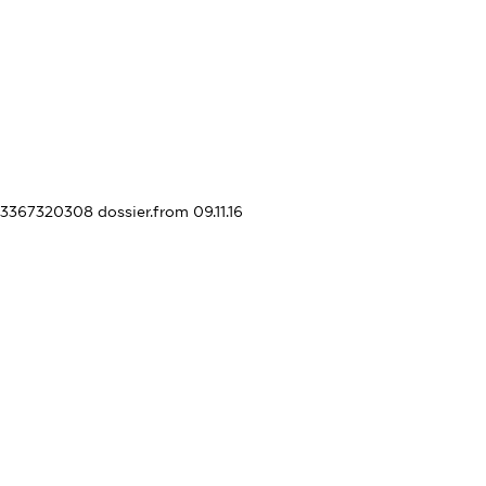
403367320308
dossier.from 09.11.16