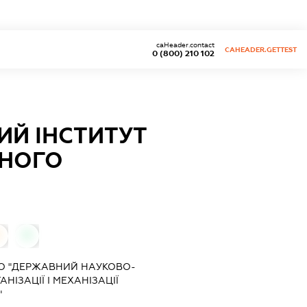
caHeader.contact
CAHEADER.GETTEST
0 (800) 210 102
Й ІНСТИТУТ
ТНОГО
0
0
О "ДЕРЖАВНИЙ НАУКОВО-
НІЗАЦІЇ І МЕХАНІЗАЦІЇ
"