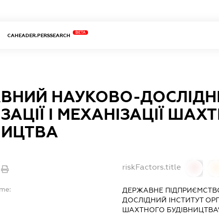
BETA
CAHEADER.PERSSEARCH
ВНИЙ НАУКОВО-ДОСЛІДНИ
ЗАЦІЇ І МЕХАНІЗАЦІЇ ШАХ
НИЦТВА
riskFactors.title
0
ame:
ДЕРЖАВНЕ ПІДПРИЄМСТВ
ДОСЛІДНИЙ ІНСТИТУТ ОРГА
ШАХТНОГО БУДІВНИЦТВА