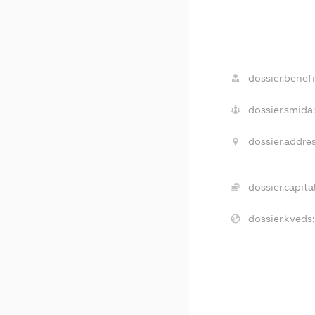
dossier.benefi
dossier.smida:
dossier.addres
dossier.capital
dossier.kveds: