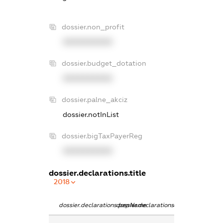
dossier.non_profit
XXXXXXXXXX
dossier.budget_dotation
XXXXXXXXXX
dossier.palne_akciz
dossier.notInList
dossier.bigTaxPayerReg
XXXXXXXXXX
dossier.declarations.title
2018
dossier.declarations.pepName
dossier.declarations.personName
dossier.declarati