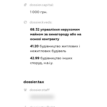
dossier.capital:
1 000 грн.
dossier.kveds:
68.32
управління нерухомим
майном за винагороду або на
основі контракту
41.20
будівництво житлових і
нежитлових будівель
42.99
будівництво інших
споруд, н.в.і.у.
dossier.tax
dossier.staff
XXXXXXXXXX