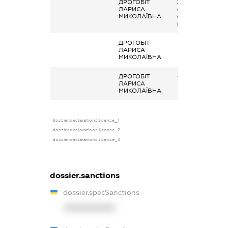
ДРОГОБІТ
Заробітна плата
ЛАРИСА
отримана за
МИКОЛАЇВНА
основним місцем
роботи
ДРОГОБІТ
-
ЛАРИСА
МИКОЛАЇВНА
ДРОГОБІТ
-
ЛАРИСА
МИКОЛАЇВНА
dossier.declarations.license_1
dossier.declarations.license_2
dossier.declarations.license_3
dossier.sanctions
dossier.specSanctions
XXXXXXXXXX