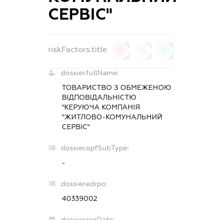
СЕРВІС"
riskFactors.title
0
0
0
dossier.fullName:
ТОВАРИСТВО З ОБМЕЖЕНОЮ
ВІДПОВІДАЛЬНІСТЮ
"КЕРУЮЧА КОМПАНІЯ
"ЖИТЛОВО-КОМУНАЛЬНИЙ
СЕРВІС"
dossier.opfSubType:
-
dossier.edrpo:
40339002
dossier.regDate: