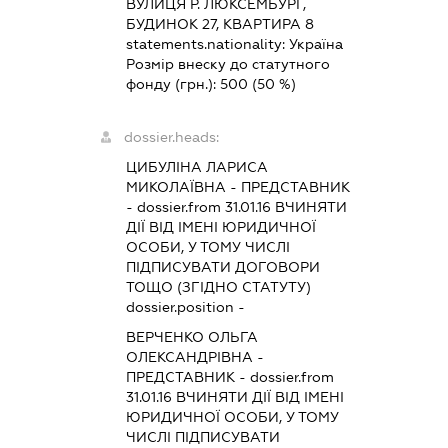
ВУЛИЦЯ Р. ЛЮКСЕМБУРГ,
БУДИНОК 27, КВАРТИРА 8
statements.nationality:
Україна
Розмір внеску до статутного
фонду (грн.):
500
(50 %)
dossier.heads:
ЦИБУЛІНА ЛАРИСА
МИКОЛАЇВНА
-
ПРЕДСТАВНИК
- dossier.from 31.01.16
ВЧИНЯТИ
ДІЇ ВІД ІМЕНІ ЮРИДИЧНОЇ
ОСОБИ, У ТОМУ ЧИСЛІ
ПІДПИСУВАТИ ДОГОВОРИ
ТОЩО (ЗГІДНО СТАТУТУ)
dossier.position -
ВЕРЧЕНКО ОЛЬГА
ОЛЕКСАНДРІВНА
-
ПРЕДСТАВНИК
- dossier.from
31.01.16
ВЧИНЯТИ ДІЇ ВІД ІМЕНІ
ЮРИДИЧНОЇ ОСОБИ, У ТОМУ
ЧИСЛІ ПІДПИСУВАТИ