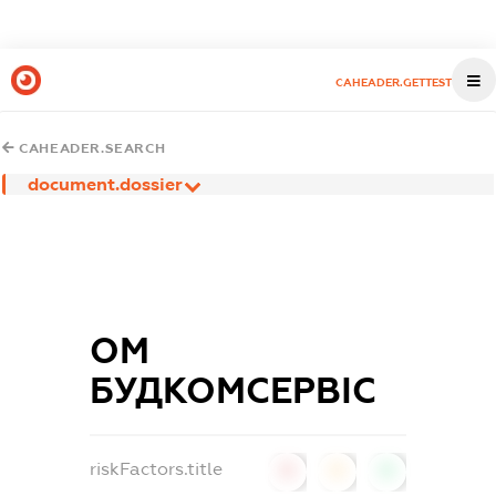
CAHEADER.GETTEST
CAHEADER.SEARCH
document.dossier
ОМ
БУДКОМСЕРВІС
riskFactors.title
0
0
0