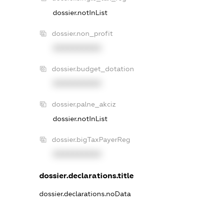
dossier.notInList
dossier.non_profit
XXXXXXXXXX
dossier.budget_dotation
XXXXXXXXXX
dossier.palne_akciz
dossier.notInList
dossier.bigTaxPayerReg
XXXXXXXXXX
dossier.declarations.title
dossier.declarations.noData