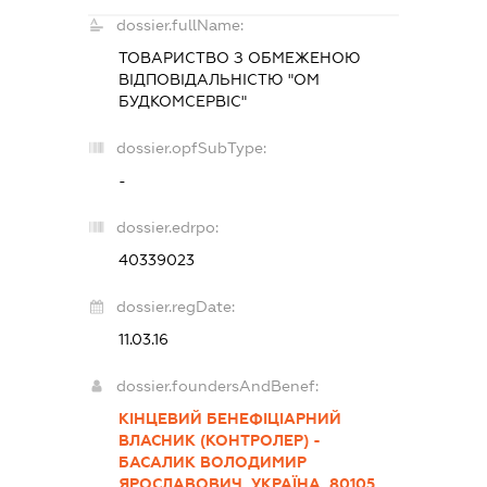
dossier.fullName:
ТОВАРИСТВО З ОБМЕЖЕНОЮ
ВІДПОВІДАЛЬНІСТЮ "ОМ
БУДКОМСЕРВІС"
dossier.opfSubType:
-
dossier.edrpo:
40339023
dossier.regDate:
11.03.16
dossier.foundersAndBenef:
КІНЦЕВИЙ БЕНЕФІЦІАРНИЙ
ВЛАСНИК (КОНТРОЛЕР) -
БАСАЛИК ВОЛОДИМИР
ЯРОСЛАВОВИЧ, УКРАЇНА, 80105,