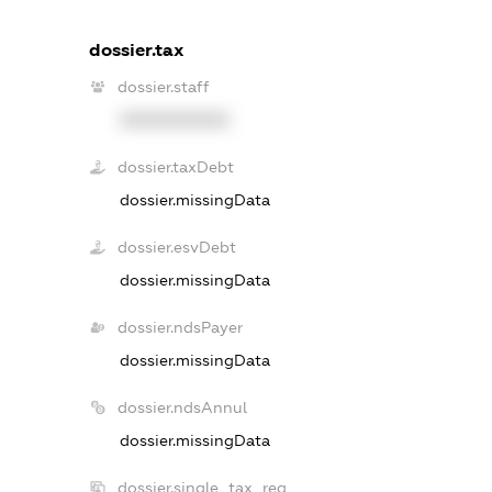
dossier.tax
dossier.staff
XXXXXXXXXX
dossier.taxDebt
dossier.missingData
dossier.esvDebt
dossier.missingData
dossier.ndsPayer
dossier.missingData
dossier.ndsAnnul
dossier.missingData
dossier.single_tax_reg